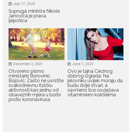
July 17, 2020
Supruga ministra Nikole
July 29, 2026
Janovića je prava
Porodična sreća na Žabljaku:
ljepotica
Dejana i Ilija pokazali da
ljubav ne blijedi
Bračni par, voditelji RTCG, Ilija
Pejović i Dejana...
December 3, 2021
June 7, 2023
July 29, 2026
Otvoreno pismo
Ovo je tajna Cecinog
Nina Petković zablistala na
ministarki Borovinić
dobrog izgleda: Na
crvenom tepihu u Tivtu: Crna
Bojović: Zašto ne uvrstite
jelovniku uvijek moraju da
haljina istakla njenu vitku
svakodnevnu fizičku
budu dvije stvari, a
liniju
aktivnosti kao jednu od
savršeno lice osvježava
obaveznih mjera u borbi
vitaminskim koktelima
Crnogorska pjevačica Nina
protiv koronavirusa
Petković privukla je pažnju na...
July 28, 2026
Nordic bob je frizura ljeta:
Zašto kratki rez ponovo
izgleda najskuplje