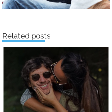
Posts
navigation
Related posts