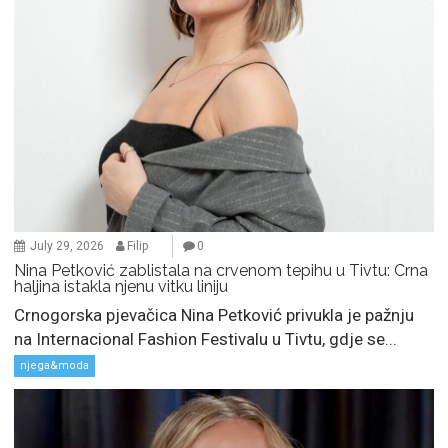
July 29, 2026
Filip
0
Nina Petković zablistala na crvenom tepihu u Tivtu: Crna
haljina istakla njenu vitku liniju
Crnogorska pjevačica Nina Petković privukla je pažnju
na Internacional Fashion Festivalu u Tivtu, gdje se...
njega&moda