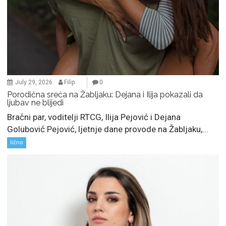
July 29, 2026
Filip
0
Porodična sreća na Žabljaku: Dejana i Ilija pokazali da
ljubav ne blijedi
Bračni par, voditelji RTCG, Ilija Pejović i Dejana
Golubović Pejović, ljetnje dane provode na Žabljaku,...
lično