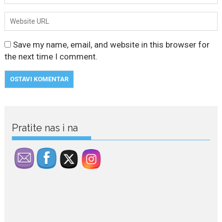
Save my name, email, and website in this browser for
the next time I comment.
July 29, 2026
Porodična sreća na Žabljaku:
Dejana i Ilija pokazali da
ljubav ne blijedi
Pratite nas i na
Bračni par, voditelji RTCG, Ilija
Pejović i Dejana...
July 29, 2026
Nina Petković zablistala na
crvenom tepihu u Tivtu: Crna
haljina istakla njenu vitku
liniju