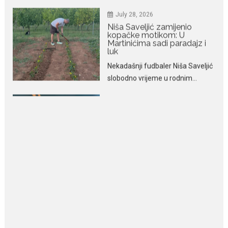
Martinićima sadi paradajz i
luk
Nekadašnji fudbaler Niša Saveljić
slobodno vrijeme u rodnim...
July 22, 2026
Nina Petković zablistala na
Biseru Jadrana: Žuta haljina
istakla vitku liniju i duge noge
Crnogorska pjevačica Nina
Petković privukla je brojne
poglede...
July 21, 2026
Odlazak legendarne Olivere
Katarine: Umrla u 87. godini
Legendarna glumica Olivera
Katarina preminula je u 87....
July 19, 2026