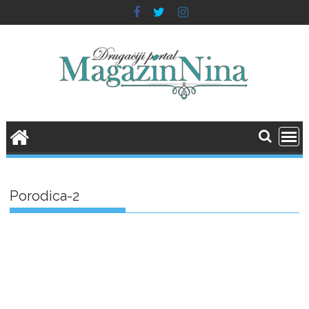
Skip
to
content
Porodica-2