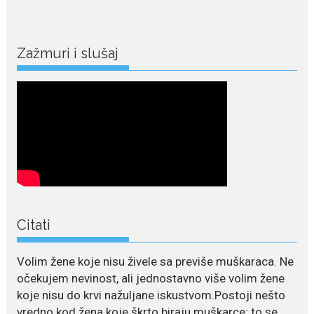
Nina Petković zablistala na
Biseru Jadrana: Žuta haljina
istakla vitku liniju i duge noge
Crnogorska pjevačica Nina
Zažmuri i slušaj
Petković privukla je brojne
poglede...
July 21, 2026
Odlazak legendarne Olivere
Katarine: Umrla u 87. godini
Legendarna glumica Olivera
Katarina preminula je u 87....
July 19, 2026
Citati
Ovo je najbolja hrana za
podsticanje metabolizma za
više energije i zdravu težinu
Volim žene koje nisu živele sa previše muškaraca. Ne
Ne postoji brz ni jednostavan
očekujem nevinost, ali jednostavno više volim žene
način za mršavljenje,...
koje nisu do krvi nažuljane iskustvom.Postoji nešto
vredno kod žena koje škrto biraju muškarce; to se