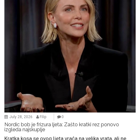
July 28, 2026
Filip
0
Nordic bob je frizura ljeta: Zašto kratki rez ponovo
izgleda najskuplje
Kratka kosa se ovog ljeta vraća na velika vrata, ali ne