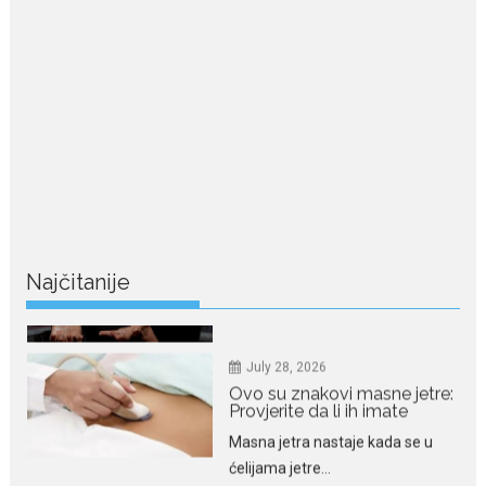
Crnogorska pjevačica Nina
Petković privukla je pažnju na...
July 28, 2026
Nordic bob je frizura ljeta:
Zašto kratki rez ponovo
izgleda najskuplje
Kratka kosa se ovog ljeta vraća
na velika...
Najčitanije
July 28, 2026
Ovo su znakovi masne jetre:
Provjerite da li ih imate
Masna jetra nastaje kada se u
ćelijama jetre...
July 28, 2026
Niša Saveljić zamijenio
kopačke motikom: U