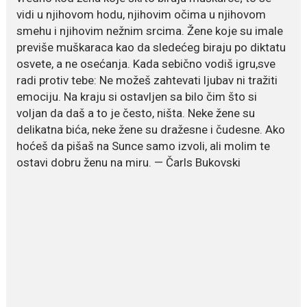
vidi u njihovom hodu, njihovim očima u njihovom
July 19, 2026
smehu i njihovim nežnim srcima. Žene koje su imale
Dejana Golubović Pejović
previše muškaraca kao da sledećeg biraju po diktatu
zablistala u kupaćem: Poslije
drugog porođaja zategnuta
osvete, a ne osećanja. Kada sebično vodiš igru,sve
kao praćka
radi protiv tebe: Ne možeš zahtevati ljubav ni tražiti
Crnogorska voditeljka Dejana Golubović Pejović ponovo je
emociju. Na kraju si ostavljen sa bilo čim što si
oduševila...
voljan da daš a to je često, ništa. Neke žene su
delikatna bića, neke žene su dražesne i čudesne. Ako
July 19, 2026
hoćeš da pišaš na Sunce samo izvoli, ali molim te
Raskid sa ovim znakovima
ostavi dobru ženu na miru. — Čarls Bukovski
zodijaka teško mogu da se
zaborave
Bilo da je riječ o njihovoj harizmi,
emocionalnoj...