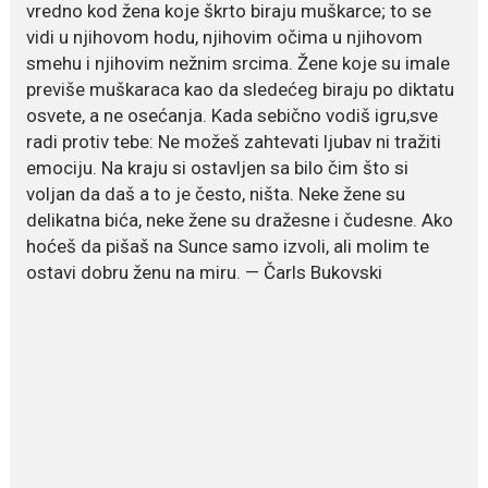
vredno kod žena koje škrto biraju muškarce; to se
način za mršavljenje,...
vidi u njihovom hodu, njihovim očima u njihovom
smehu i njihovim nežnim srcima. Žene koje su imale
previše muškaraca kao da sledećeg biraju po diktatu
July 19, 2026
osvete, a ne osećanja. Kada sebično vodiš igru,sve
Dejana Golubović Pejović
radi protiv tebe: Ne možeš zahtevati ljubav ni tražiti
zablistala u kupaćem: Poslije
drugog porođaja zategnuta
emociju. Na kraju si ostavljen sa bilo čim što si
kao praćka
voljan da daš a to je često, ništa. Neke žene su
Crnogorska voditeljka Dejana Golubović Pejović ponovo je
delikatna bića, neke žene su dražesne i čudesne. Ako
oduševila...
hoćeš da pišaš na Sunce samo izvoli, ali molim te
ostavi dobru ženu na miru. — Čarls Bukovski
July 19, 2026
Raskid sa ovim znakovima
zodijaka teško mogu da se
zaborave
Bilo da je riječ o njihovoj harizmi,
emocionalnoj...