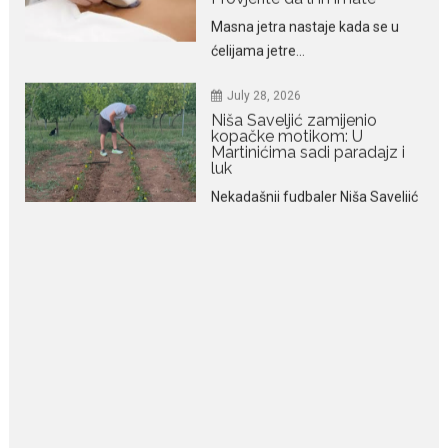
July 28, 2026
Niša Saveljić zamijenio
kopačke motikom: U
Martinićima sadi paradajz i
luk
Nekadašnji fudbaler Niša Saveljić
slobodno vrijeme u rodnim...
July 22, 2026
Nina Petković zablistala na
Biseru Jadrana: Žuta haljina
istakla vitku liniju i duge noge
Crnogorska pjevačica Nina
Petković privukla je brojne
poglede...
July 21, 2026
Odlazak legendarne Olivere
Katarine: Umrla u 87. godini
Legendarna glumica Olivera
Katarina preminula je u 87....