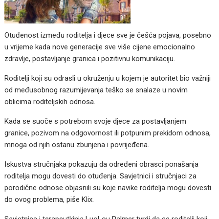
Otuđenost između roditelja i djece sve je češća pojava, posebno
u vrijeme kada nove generacije sve više cijene emocionalno
zdravlje, postavljanje granica i pozitivnu komunikaciju.
Roditelji koji su odrasli u okruženju u kojem je autoritet bio važniji
od međusobnog razumijevanja teško se snalaze u novim
oblicima roditeljskih odnosa.
Kada se suoče s potrebom svoje djece za postavljanjem
granice, pozivom na odgovornost ili potpunim prekidom odnosa,
mnoga od njih ostanu zbunjena i povrijeđena.
Iskustva stručnjaka pokazuju da određeni obrasci ponašanja
roditelja mogu dovesti do otuđenja. Savjetnici i stručnjaci za
porodične odnose objasnili su koje navike roditelja mogu dovesti
do ovog problema, piše Klix.
Savjetnica i terapeutkinja LuoLou Palmer tvrdi da se roditelji koji