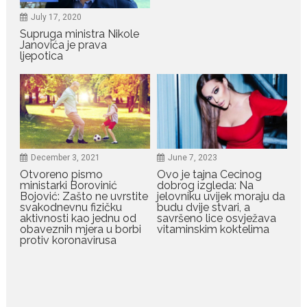
zaborave
July 17, 2020
Bilo da je riječ o njihovoj harizmi,
Supruga ministra Nikole
emocionalnoj...
Janovića je prava
ljepotica
July 29, 2026
Porodična sreća na Žabljaku:
Dejana i Ilija pokazali da
ljubav ne blijedi
Bračni par, voditelji RTCG, Ilija
Pejović i Dejana...
December 3, 2021
June 7, 2023
Otvoreno pismo
Ovo je tajna Cecinog
ministarki Borovinić
dobrog izgleda: Na
July 29, 2026
Bojović: Zašto ne uvrstite
jelovniku uvijek moraju da
svakodnevnu fizičku
budu dvije stvari, a
Nina Petković zablistala na
aktivnosti kao jednu od
savršeno lice osvježava
crvenom tepihu u Tivtu: Crna
obaveznih mjera u borbi
vitaminskim koktelima
haljina istakla njenu vitku
protiv koronavirusa
liniju
Crnogorska pjevačica Nina
Petković privukla je pažnju na...
July 28, 2026