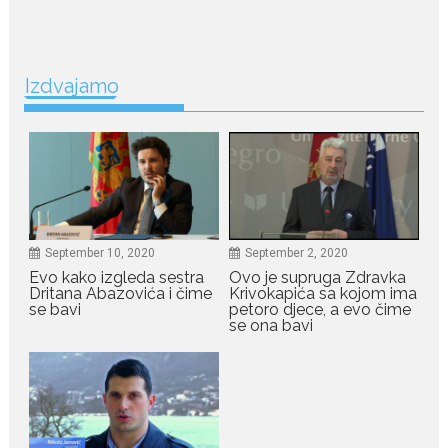
July 19, 2026
Ovo je najbolja hrana za
Izdvajamo
podsticanje metabolizma za
više energije i zdravu težinu
Ne postoji brz ni jednostavan
način za mršavljenje,...
July 19, 2026
Dejana Golubović Pejović
September 10, 2020
September 2, 2020
zablistala u kupaćem: Poslije
Evo kako izgleda sestra
Ovo je supruga Zdravka
drugog porođaja zategnuta
Dritana Abazovića i čime
Krivokapića sa kojom ima
kao praćka
se bavi
petoro djece, a evo čime
se ona bavi
Crnogorska voditeljka Dejana Golubović Pejović ponovo je
oduševila...
July 19, 2026
Raskid sa ovim znakovima
zodijaka teško mogu da se