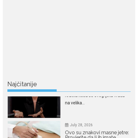
crvenom tepihu u Tivtu: Crna
haljina istakla njenu vitku
liniju
Crnogorska pjevačica Nina
Petković privukla je pažnju na...
July 28, 2026
Nordic bob je frizura ljeta:
Zašto kratki rez ponovo
izgleda najskuplje
Kratka kosa se ovog ljeta vraća
na velika...
Najčitanije
July 28, 2026
Ovo su znakovi masne jetre:
Provjerite da li ih imate
Masna jetra nastaje kada se u
ćelijama jetre...