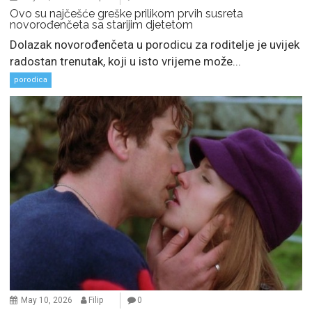
Ovo su najčešće greške prilikom prvih susreta
novorođenčeta sa starijim djetetom
Dolazak novorođenčeta u porodicu za roditelje je uvijek
radostan trenutak, koji u isto vrijeme može...
porodica
May 10, 2026
Filip
0