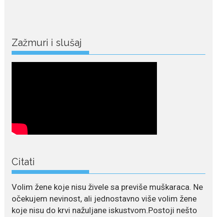
July 22, 2026
Nina Petković zablistala na
Biseru Jadrana: Žuta haljina
Zažmuri i slušaj
istakla vitku liniju i duge noge
Crnogorska pjevačica Nina
Petković privukla je brojne
poglede...
July 21, 2026
Odlazak legendarne Olivere
Katarine: Umrla u 87. godini
Legendarna glumica Olivera
Katarina preminula je u 87....
Citati
July 19, 2026
Ovo je najbolja hrana za
Volim žene koje nisu živele sa previše muškaraca. Ne
podsticanje metabolizma za
očekujem nevinost, ali jednostavno više volim žene
više energije i zdravu težinu
koje nisu do krvi nažuljane iskustvom.Postoji nešto
Ne postoji brz ni jednostavan