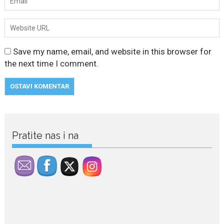
Save my name, email, and website in this browser for
the next time I comment.
July 29, 2026
Porodična sreća na Žabljaku:
Pratite nas i na
Dejana i Ilija pokazali da
ljubav ne blijedi
Bračni par, voditelji RTCG, Ilija
Pejović i Dejana...
July 29, 2026
Nina Petković zablistala na