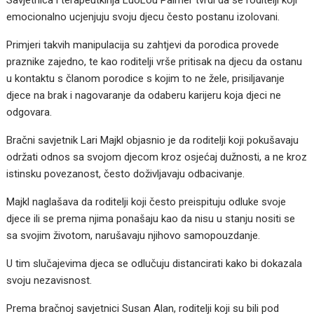
emocionalno ucjenjuju svoju djecu često postanu izolovani.
Primjeri takvih manipulacija su zahtjevi da porodica provede
praznike zajedno, te kao roditelji vrše pritisak na djecu da ostanu
u kontaktu s članom porodice s kojim to ne žele, prisiljavanje
djece na brak i nagovaranje da odaberu karijeru koja djeci ne
odgovara.
Bračni savjetnik Lari Majkl objasnio je da roditelji koji pokušavaju
održati odnos sa svojom djecom kroz osjećaj dužnosti, a ne kroz
istinsku povezanost, često doživljavaju odbacivanje.
Majkl naglašava da roditelji koji često preispituju odluke svoje
djece ili se prema njima ponašaju kao da nisu u stanju nositi se
sa svojim životom, narušavaju njihovo samopouzdanje.
U tim slučajevima djeca se odlučuju distancirati kako bi dokazala
svoju nezavisnost.
Prema bračnoj savjetnici Susan Alan, roditelji koji su bili pod