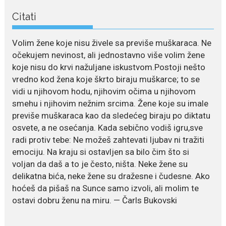
poglede...
Citati
July 21, 2026
Odlazak legendarne Olivere
Volim žene koje nisu živele sa previše muškaraca. Ne
Katarine: Umrla u 87. godini
očekujem nevinost, ali jednostavno više volim žene
Legendarna glumica Olivera
koje nisu do krvi nažuljane iskustvom.Postoji nešto
Katarina preminula je u 87....
vredno kod žena koje škrto biraju muškarce; to se
vidi u njihovom hodu, njihovim očima u njihovom
July 19, 2026
smehu i njihovim nežnim srcima. Žene koje su imale
Ovo je najbolja hrana za
previše muškaraca kao da sledećeg biraju po diktatu
podsticanje metabolizma za
osvete, a ne osećanja. Kada sebično vodiš igru,sve
više energije i zdravu težinu
radi protiv tebe: Ne možeš zahtevati ljubav ni tražiti
Ne postoji brz ni jednostavan
emociju. Na kraju si ostavljen sa bilo čim što si
način za mršavljenje,...
voljan da daš a to je često, ništa. Neke žene su
delikatna bića, neke žene su dražesne i čudesne. Ako
hoćeš da pišaš na Sunce samo izvoli, ali molim te
July 19, 2026
ostavi dobru ženu na miru. — Čarls Bukovski
Dejana Golubović Pejović
zablistala u kupaćem: Poslije
drugog porođaja zategnuta