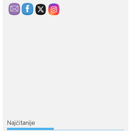
July 29, 2026
Porodična sreća na Žabljaku:
Dejana i Ilija pokazali da
ljubav ne blijedi
Bračni par, voditelji RTCG, Ilija
Pejović i Dejana...
July 29, 2026
Nina Petković zablistala na
crvenom tepihu u Tivtu: Crna
haljina istakla njenu vitku
liniju
Crnogorska pjevačica Nina
Petković privukla je pažnju na...
Najčitanije
July 28, 2026
Nordic bob je frizura ljeta: