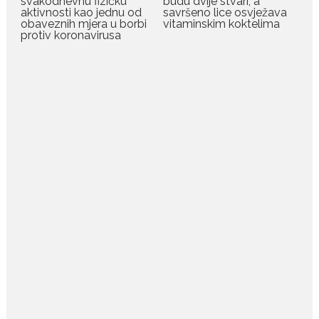
svakodnevnu fizičku
budu dvije stvari, a
aktivnosti kao jednu od
savršeno lice osvježava
Bračni par, voditelji RTCG, Ilija
obaveznih mjera u borbi
vitaminskim koktelima
protiv koronavirusa
Pejović i Dejana...
July 29, 2026
Nina Petković zablistala na
crvenom tepihu u Tivtu: Crna
haljina istakla njenu vitku
liniju
Crnogorska pjevačica Nina
Petković privukla je pažnju na...
July 28, 2026
Nordic bob je frizura ljeta:
Zašto kratki rez ponovo
izgleda najskuplje
Kratka kosa se ovog ljeta vraća
na velika...