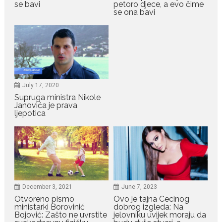
se bavi
petoro djece, a evo čime
se ona bavi
July 19, 2026
Dejana Golubović Pejović
zablistala u kupaćem: Poslije
drugog porođaja zategnuta
kao praćka
Crnogorska voditeljka Dejana Golubović Pejović ponovo je
July 17, 2020
oduševila...
Supruga ministra Nikole
Janovića je prava
ljepotica
July 19, 2026
Raskid sa ovim znakovima
zodijaka teško mogu da se
zaborave
Bilo da je riječ o njihovoj harizmi,
emocionalnoj...
December 3, 2021
June 7, 2023
July 29, 2026
Otvoreno pismo
Ovo je tajna Cecinog
Porodična sreća na Žabljaku:
ministarki Borovinić
dobrog izgleda: Na
Dejana i Ilija pokazali da
Bojović: Zašto ne uvrstite
jelovniku uvijek moraju da
ljubav ne blijedi