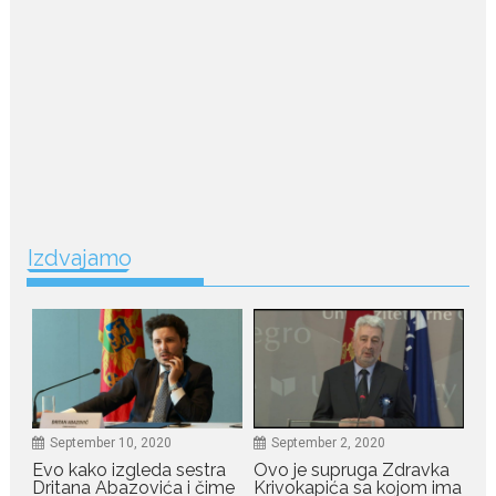
July 22, 2026
Nina Petković zablistala na
Biseru Jadrana: Žuta haljina
istakla vitku liniju i duge noge
Crnogorska pjevačica Nina
Petković privukla je brojne
poglede...
July 21, 2026
Odlazak legendarne Olivere
Izdvajamo
Katarine: Umrla u 87. godini
Legendarna glumica Olivera
Katarina preminula je u 87....
July 19, 2026
Ovo je najbolja hrana za
podsticanje metabolizma za
više energije i zdravu težinu
September 10, 2020
September 2, 2020
Ne postoji brz ni jednostavan
Evo kako izgleda sestra
Ovo je supruga Zdravka
Dritana Abazovića i čime
Krivokapića sa kojom ima
način za mršavljenje,...