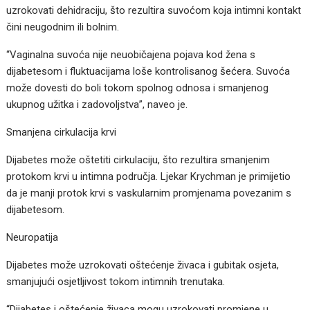
uzrokovati dehidraciju, što rezultira suvoćom koja intimni kontakt
čini neugodnim ili bolnim.
“Vaginalna suvoća nije neuobičajena pojava kod žena s
dijabetesom i fluktuacijama loše kontrolisanog šećera. Suvoća
može dovesti do boli tokom spolnog odnosa i smanjenog
ukupnog užitka i zadovoljstva”, naveo je.
Smanjena cirkulacija krvi
Dijabetes može oštetiti cirkulaciju, što rezultira smanjenim
protokom krvi u intimna područja. Ljekar Krychman je primijetio
da je manji protok krvi s vaskularnim promjenama povezanim s
dijabetesom.
Neuropatija
Dijabetes može uzrokovati oštećenje živaca i gubitak osjeta,
smanjujući osjetljivost tokom intimnih trenutaka.
“Dijabetes i oštećenje živaca mogu uzrokovati promjene u