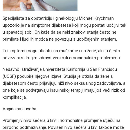
Specijalista za opstetriciju i ginekologiju Michael Krychman
upozorio je na simptome dijabetesa koji mogu postati uočljivi tek
u spavaćoj sobi. On kaže da se neki znakovi stanja često ne
primijete i ljudi ih možda ne povezuju s uobičajenim stanjem.
Ti simptomi mogu uticati i na muškarce i na žene, ali su često
povezani s drugim zdravstvenim ili emocionalnim problemima.
Nedavno istraživanje Univerziteta Kalifornija u San Franciscu
(UCSF) podupire njegove izjave. Studija je otkrila da žene s
dijabetesom često prijavljuju niži nivo seksualnog zadovoljstva, a
one koje se podvrgavaju insulinskoj terapiji imaju još veći rizik od
komplikacija.
Vaginalna suvoća
Promjenjiv nivo šećera u krvi i hormonalne promjene utječu na
prirodno podmazivanje. Povišen nivo šećera u krvi takođe može