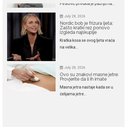
Zašto kratki rez ponovo
izgleda najskuplje
Kratka kosa se ovog ljeta vraća
na velika...
July 28, 2026
Ovo su znakovi masne jetre:
Provjerite da li ih imate
Masna jetra nastaje kada se u
ćelijama jetre...
July 28, 2026
Niša Saveljić zamijenio
kopačke motikom: U
Martinićima sadi paradajz i
luk
Nekadašnji fudbaler Niša Saveljić
slobodno vrijeme u rodnim...