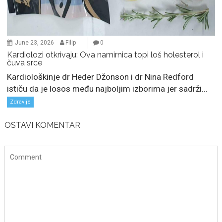
June 23, 2026
Filip
0
Kardiolozi otkrivaju: Ova namirnica topi loš holesterol i
čuva srce
Kardiološkinje dr Heder Džonson i dr Nina Redford
ističu da je losos među najboljim izborima jer sadrži...
Zdravlje
OSTAVI KOMENTAR