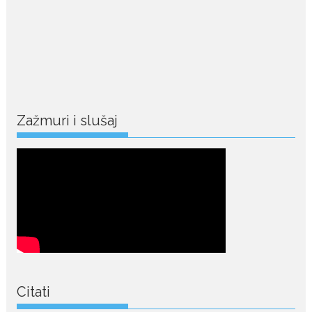
Ovo su znakovi masne jetre:
Provjerite da li ih imate
Masna jetra nastaje kada se u
ćelijama jetre...
July 28, 2026
Niša Saveljić zamijenio
kopačke motikom: U
Zažmuri i slušaj
Martinićima sadi paradajz i
luk
Nekadašnji fudbaler Niša Saveljić
slobodno vrijeme u rodnim...
July 22, 2026
Nina Petković zablistala na
Biseru Jadrana: Žuta haljina
istakla vitku liniju i duge noge
Crnogorska pjevačica Nina
Petković privukla je brojne
Citati
poglede...