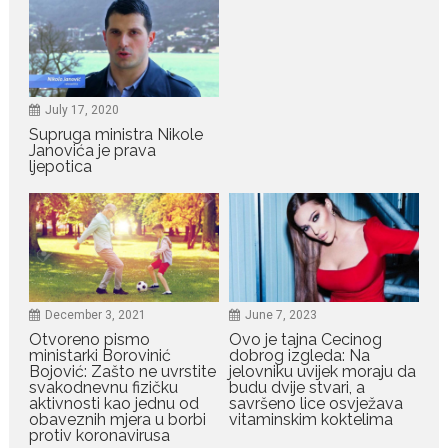
July 19, 2026
Dejana Golubović Pejović
zablistala u kupaćem: Poslije
drugog porođaja zategnuta
kao praćka
July 17, 2020
Supruga ministra Nikole
Crnogorska voditeljka Dejana Golubović Pejović ponovo je
Janovića je prava
oduševila...
ljepotica
July 19, 2026
Raskid sa ovim znakovima
zodijaka teško mogu da se
zaborave
Bilo da je riječ o njihovoj harizmi,
emocionalnoj...
December 3, 2021
June 7, 2023
Otvoreno pismo
Ovo je tajna Cecinog
ministarki Borovinić
dobrog izgleda: Na
July 29, 2026
Bojović: Zašto ne uvrstite
jelovniku uvijek moraju da
Porodična sreća na Žabljaku:
svakodnevnu fizičku
budu dvije stvari, a
Dejana i Ilija pokazali da
aktivnosti kao jednu od
savršeno lice osvježava
ljubav ne blijedi
obaveznih mjera u borbi
vitaminskim koktelima
protiv koronavirusa
Bračni par, voditelji RTCG, Ilija