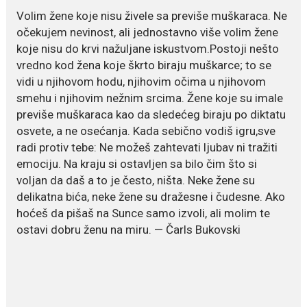
Volim žene koje nisu živele sa previše muškaraca. Ne
July 21, 2026
očekujem nevinost, ali jednostavno više volim žene
Odlazak legendarne Olivere
koje nisu do krvi nažuljane iskustvom.Postoji nešto
Katarine: Umrla u 87. godini
vredno kod žena koje škrto biraju muškarce; to se
Legendarna glumica Olivera
vidi u njihovom hodu, njihovim očima u njihovom
Katarina preminula je u 87....
smehu i njihovim nežnim srcima. Žene koje su imale
previše muškaraca kao da sledećeg biraju po diktatu
July 19, 2026
osvete, a ne osećanja. Kada sebično vodiš igru,sve
Ovo je najbolja hrana za
podsticanje metabolizma za
radi protiv tebe: Ne možeš zahtevati ljubav ni tražiti
više energije i zdravu težinu
emociju. Na kraju si ostavljen sa bilo čim što si
Ne postoji brz ni jednostavan
voljan da daš a to je često, ništa. Neke žene su
način za mršavljenje,...
delikatna bića, neke žene su dražesne i čudesne. Ako
hoćeš da pišaš na Sunce samo izvoli, ali molim te
ostavi dobru ženu na miru. — Čarls Bukovski
July 19, 2026
Dejana Golubović Pejović
zablistala u kupaćem: Poslije
drugog porođaja zategnuta
kao praćka