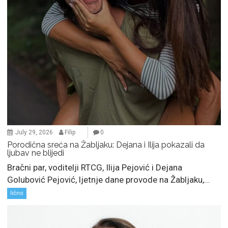
July 29, 2026
Filip
0
Porodična sreća na Žabljaku: Dejana i Ilija pokazali da
ljubav ne blijedi
Bračni par, voditelji RTCG, Ilija Pejović i Dejana
Golubović Pejović, ljetnje dane provode na Žabljaku,...
lično