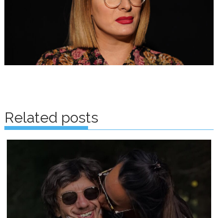
Posts
navigation
Related posts