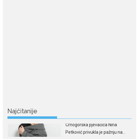
July 29, 2026
Porodična sreća na Žabljaku:
Dejana i Ilija pokazali da
ljubav ne blijedi
Bračni par, voditelji RTCG, Ilija
Pejović i Dejana...
July 29, 2026
Nina Petković zablistala na
crvenom tepihu u Tivtu: Crna
haljina istakla njenu vitku
liniju
Crnogorska pjevačica Nina
Petković privukla je pažnju na...
Najčitanije
July 28, 2026
Nordic bob je frizura ljeta:
Zašto kratki rez ponovo