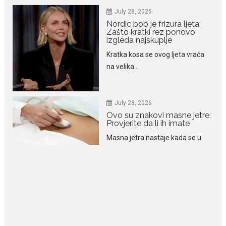
izgleda najskuplje
Kratka kosa se ovog ljeta vraća
na velika...
July 28, 2026
Ovo su znakovi masne jetre:
Provjerite da li ih imate
Masna jetra nastaje kada se u
ćelijama jetre...
July 28, 2026
Niša Saveljić zamijenio
kopačke motikom: U
Martinićima sadi paradajz i
luk
Nekadašnji fudbaler Niša Saveljić
slobodno vrijeme u rodnim...
July 22, 2026