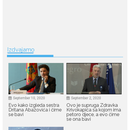
Nina Petković zablistala na
Biseru Jadrana: Žuta haljina
istakla vitku liniju i duge noge
Crnogorska pjevačica Nina
Petković privukla je brojne
poglede...
July 21, 2026
Izdvajamo
Odlazak legendarne Olivere
Katarine: Umrla u 87. godini
Legendarna glumica Olivera
Katarina preminula je u 87....
July 19, 2026
Ovo je najbolja hrana za
September 10, 2020
September 2, 2020
podsticanje metabolizma za
više energije i zdravu težinu
Evo kako izgleda sestra
Ovo je supruga Zdravka
Dritana Abazovića i čime
Krivokapića sa kojom ima
Ne postoji brz ni jednostavan
se bavi
petoro djece, a evo čime
se ona bavi
način za mršavljenje,...