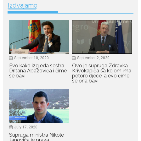
Izdvajamo
Odlazak legendarne Olivere
Katarine: Umrla u 87. godini
Legendarna glumica Olivera
Katarina preminula je u 87....
July 19, 2026
Ovo je najbolja hrana za
podsticanje metabolizma za
September 10, 2020
September 2, 2020
više energije i zdravu težinu
Evo kako izgleda sestra
Ovo je supruga Zdravka
Ne postoji brz ni jednostavan
Dritana Abazovića i čime
Krivokapića sa kojom ima
se bavi
petoro djece, a evo čime
način za mršavljenje,...
se ona bavi
July 19, 2026
Dejana Golubović Pejović
zablistala u kupaćem: Poslije
drugog porođaja zategnuta
kao praćka
July 17, 2020
Crnogorska voditeljka Dejana Golubović Pejović ponovo je
Supruga ministra Nikole
oduševila...
Janovića je prava