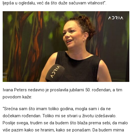
ljepša u ogledalu, već da što duže sačuvam vitalnost”.
Ivana Peters nedavno je proslavila jubilarni 50. rođendan, a tim
povodom kaže:
“Srećna sam što imam toliko godina, mogla sam i da ne
dočekam rođendan. Toliko mi se stvari u životu izdešavalo.
Poslije svega, trudim se da budem što blaža prema sebi, da malo
više pazim kako se hranim, kako se ponašam. Da budem mirna