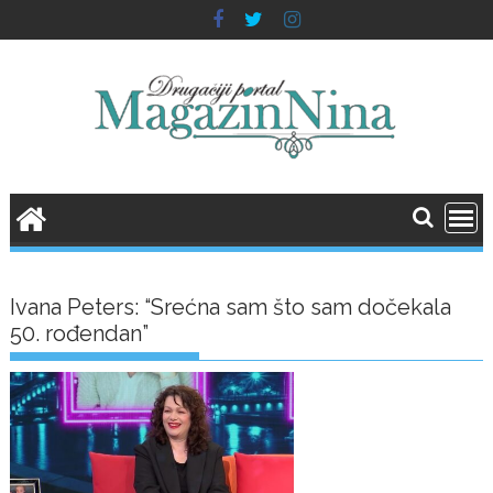
Skip
to
content
Ivana Peters: “Srećna sam što sam dočekala
50. rođendan”