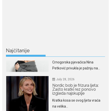
July 29, 2026
Nina Petković zablistala na
crvenom tepihu u Tivtu: Crna
haljina istakla njenu vitku
liniju
Crnogorska pjevačica Nina
Petković privukla je pažnju na...
Najčitanije
July 28, 2026
Nordic bob je frizura ljeta:
Zašto kratki rez ponovo
izgleda najskuplje
Kratka kosa se ovog ljeta vraća
na velika...
July 28, 2026
Ovo su znakovi masne jetre:
Provjerite da li ih imate