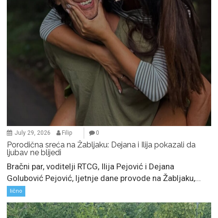
July 29, 2026
Filip
0
Porodična sreća na Žabljaku: Dejana i Ilija pokazali da
ljubav ne blijedi
Bračni par, voditelji RTCG, Ilija Pejović i Dejana
Golubović Pejović, ljetnje dane provode na Žabljaku,...
lično