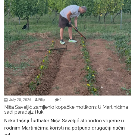
July 28, 2026
Filip
0
Niša Saveljić zamijenio kopačke motikom: U Martinićima
sadi paradajz i luk
Nekadašnji fudbaler Niša Saveljić slobodno vrijeme u
rodnim Martinićima koristi na potpuno drugačiji način