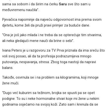
sama sa sobom i da širim na ćerku
Saru
sve što sam u
međuvremenu naučila”.
Pjevačica napominje da najveću odgovornost ima prema svom
djetetu, kome želi da pruži pravi primjer za buduće dane.
“Ona je još jako mlada i ne treba da se opterećuje tim stvarima,
ali neka gledajući mene nauči da brine o sebi”.
Ivana Peters je u razgovoru za TV Prva priznala da ima sreću što
voli svoj posao, ali da ta profesija podrazumijeva mnogo
putovanja, nespavanja, stresa. Zbog toga nastoji da napravi
balans.
Takođe, osvrnula se i na problem sa kilogramima, koji mnoge
žene muči.
“Dugo već kuburim sa težinom, brojka se spusti pa se opet
podigne. To su i neke hormonalne stvari koje mi žene u nekim
godinama osjećamo na svojoj koži. Zato sam i krenula da se