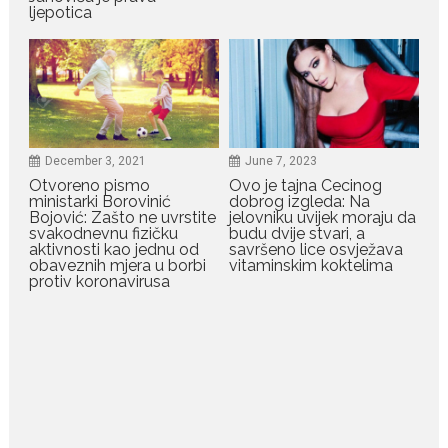
ljepotica
July 19, 2026
Raskid sa ovim znakovima
zodijaka teško mogu da se
zaborave
Bilo da je riječ o njihovoj harizmi,
emocionalnoj...
December 3, 2021
June 7, 2023
Otvoreno pismo
Ovo je tajna Cecinog
July 29, 2026
ministarki Borovinić
dobrog izgleda: Na
Porodična sreća na Žabljaku:
Bojović: Zašto ne uvrstite
jelovniku uvijek moraju da
Dejana i Ilija pokazali da
svakodnevnu fizičku
budu dvije stvari, a
ljubav ne blijedi
aktivnosti kao jednu od
savršeno lice osvježava
obaveznih mjera u borbi
vitaminskim koktelima
Bračni par, voditelji RTCG, Ilija
protiv koronavirusa
Pejović i Dejana...
July 29, 2026
Nina Petković zablistala na
crvenom tepihu u Tivtu: Crna
haljina istakla njenu vitku
liniju