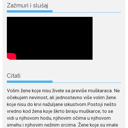
kopačke motikom: U
Zažmuri i slušaj
Martinićima sadi paradajz i
luk
Nekadašnji fudbaler Niša Saveljić
slobodno vrijeme u rodnim...
July 22, 2026
Nina Petković zablistala na
Biseru Jadrana: Žuta haljina
istakla vitku liniju i duge noge
Crnogorska pjevačica Nina
Petković privukla je brojne
Citati
poglede...
July 21, 2026
Volim žene koje nisu živele sa previše muškaraca. Ne
Odlazak legendarne Olivere
očekujem nevinost, ali jednostavno više volim žene
Katarine: Umrla u 87. godini
koje nisu do krvi nažuljane iskustvom.Postoji nešto
Legendarna glumica Olivera
vredno kod žena koje škrto biraju muškarce; to se
Katarina preminula je u 87....
vidi u njihovom hodu, njihovim očima u njihovom
smehu i njihovim nežnim srcima. Žene koje su imale
July 19, 2026