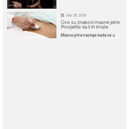
Masna jetra nastaje kada se u
ćelijama jetre...
July 28, 2026
Niša Saveljić zamijenio
kopačke motikom: U
Martinićima sadi paradajz i
luk
Nekadašnji fudbaler Niša Saveljić
slobodno vrijeme u rodnim...
July 22, 2026
Nina Petković zablistala na
Biseru Jadrana: Žuta haljina
istakla vitku liniju i duge noge
Crnogorska pjevačica Nina
Petković privukla je brojne
poglede...
July 21, 2026