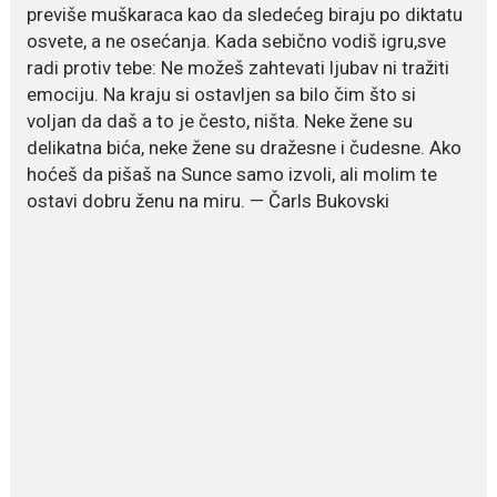
previše muškaraca kao da sledećeg biraju po diktatu
Ovo je najbolja hrana za
osvete, a ne osećanja. Kada sebično vodiš igru,sve
podsticanje metabolizma za
više energije i zdravu težinu
radi protiv tebe: Ne možeš zahtevati ljubav ni tražiti
emociju. Na kraju si ostavljen sa bilo čim što si
Ne postoji brz ni jednostavan
voljan da daš a to je često, ništa. Neke žene su
način za mršavljenje,...
delikatna bića, neke žene su dražesne i čudesne. Ako
hoćeš da pišaš na Sunce samo izvoli, ali molim te
ostavi dobru ženu na miru. — Čarls Bukovski
July 19, 2026
Dejana Golubović Pejović
zablistala u kupaćem: Poslije
drugog porođaja zategnuta
kao praćka
Crnogorska voditeljka Dejana Golubović Pejović ponovo je
oduševila...
July 19, 2026
Raskid sa ovim znakovima
zodijaka teško mogu da se
zaborave
Bilo da je riječ o njihovoj harizmi,