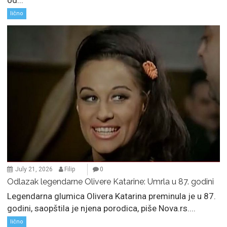
od...
lično
July 21, 2026
Filip
0
Odlazak legendarne Olivere Katarine: Umrla u 87. godini
Legendarna glumica Olivera Katarina preminula je u 87.
godini, saopštila je njena porodica, piše Nova.rs....
lično