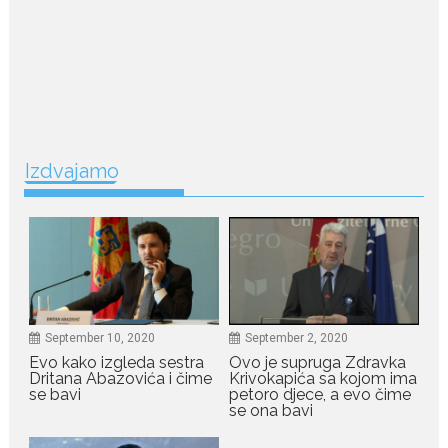
Biseru Jadrana: Žuta haljina
istakla vitku liniju i duge noge
Crnogorska pjevačica Nina
Petković privukla je brojne
poglede...
July 21, 2026
Izdvajamo
Odlazak legendarne Olivere
Katarine: Umrla u 87. godini
Legendarna glumica Olivera
Katarina preminula je u 87....
July 19, 2026
Ovo je najbolja hrana za
podsticanje metabolizma za
September 10, 2020
September 2, 2020
više energije i zdravu težinu
Evo kako izgleda sestra
Ovo je supruga Zdravka
Ne postoji brz ni jednostavan
Dritana Abazovića i čime
Krivokapića sa kojom ima
se bavi
petoro djece, a evo čime
način za mršavljenje,...
se ona bavi