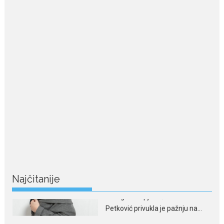
July 29, 2026
Porodična sreća na Žabljaku:
Dejana i Ilija pokazali da
ljubav ne blijedi
Bračni par, voditelji RTCG, Ilija
Pejović i Dejana...
July 29, 2026
Nina Petković zablistala na
crvenom tepihu u Tivtu: Crna
haljina istakla njenu vitku
liniju
Crnogorska pjevačica Nina
Petković privukla je pažnju na...
Najčitanije
July 28, 2026
Nordic bob je frizura ljeta:
Zašto kratki rez ponovo
izgleda najskuplje