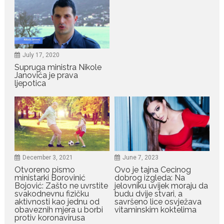
July 19, 2026
Dejana Golubović Pejović
zablistala u kupaćem: Poslije
drugog porođaja zategnuta
kao praćka
July 17, 2020
Crnogorska voditeljka Dejana Golubović Pejović ponovo je
Supruga ministra Nikole
oduševila...
Janovića je prava
ljepotica
July 19, 2026
Raskid sa ovim znakovima
zodijaka teško mogu da se
zaborave
Bilo da je riječ o njihovoj harizmi,
emocionalnoj...
December 3, 2021
June 7, 2023
Otvoreno pismo
Ovo je tajna Cecinog
July 29, 2026
ministarki Borovinić
dobrog izgleda: Na
Porodična sreća na Žabljaku:
Bojović: Zašto ne uvrstite
jelovniku uvijek moraju da
Dejana i Ilija pokazali da
svakodnevnu fizičku
budu dvije stvari, a
ljubav ne blijedi
aktivnosti kao jednu od
savršeno lice osvježava
obaveznih mjera u borbi
vitaminskim koktelima
Bračni par, voditelji RTCG, Ilija
protiv koronavirusa