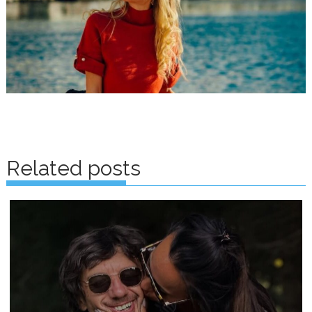
Posts
navigation
Related posts