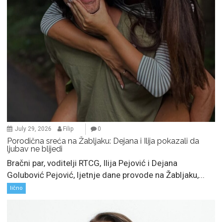
July 29, 2026
Filip
0
Porodična sreća na Žabljaku: Dejana i Ilija pokazali da
ljubav ne blijedi
Bračni par, voditelji RTCG, Ilija Pejović i Dejana
Golubović Pejović, ljetnje dane provode na Žabljaku,...
lično