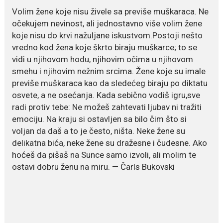
July 21, 2026
Volim žene koje nisu živele sa previše muškaraca. Ne
Odlazak legendarne Olivere
očekujem nevinost, ali jednostavno više volim žene
Katarine: Umrla u 87. godini
koje nisu do krvi nažuljane iskustvom.Postoji nešto
Legendarna glumica Olivera
vredno kod žena koje škrto biraju muškarce; to se
Katarina preminula je u 87....
vidi u njihovom hodu, njihovim očima u njihovom
smehu i njihovim nežnim srcima. Žene koje su imale
July 19, 2026
previše muškaraca kao da sledećeg biraju po diktatu
Ovo je najbolja hrana za
osvete, a ne osećanja. Kada sebično vodiš igru,sve
podsticanje metabolizma za
više energije i zdravu težinu
radi protiv tebe: Ne možeš zahtevati ljubav ni tražiti
emociju. Na kraju si ostavljen sa bilo čim što si
Ne postoji brz ni jednostavan
voljan da daš a to je često, ništa. Neke žene su
način za mršavljenje,...
delikatna bića, neke žene su dražesne i čudesne. Ako
hoćeš da pišaš na Sunce samo izvoli, ali molim te
ostavi dobru ženu na miru. — Čarls Bukovski
July 19, 2026
Dejana Golubović Pejović
zablistala u kupaćem: Poslije
drugog porođaja zategnuta
kao praćka
Crnogorska voditeljka Dejana Golubović Pejović ponovo je