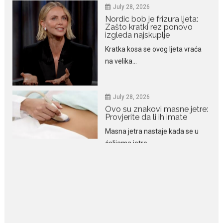
Kratka kosa se ovog ljeta vraća
na velika...
July 28, 2026
Ovo su znakovi masne jetre:
Provjerite da li ih imate
Masna jetra nastaje kada se u
ćelijama jetre...
July 28, 2026
Niša Saveljić zamijenio
kopačke motikom: U
Martinićima sadi paradajz i
luk
Nekadašnji fudbaler Niša Saveljić
slobodno vrijeme u rodnim...
July 22, 2026
Nina Petković zablistala na