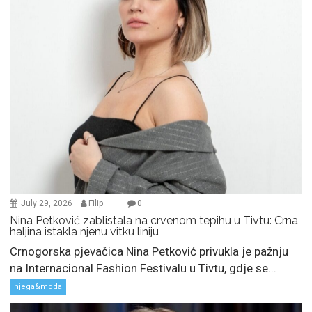
July 29, 2026
Filip
0
Nina Petković zablistala na crvenom tepihu u Tivtu: Crna
haljina istakla njenu vitku liniju
Crnogorska pjevačica Nina Petković privukla je pažnju
na Internacional Fashion Festivalu u Tivtu, gdje se...
njega&moda