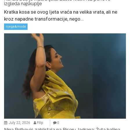
izgleda najskuplje
Kratka kosa se ovog ljeta vraća na velika vrata, ali ne
kroz napadne transformacije, nego...
njega&moda
July 22, 2026
Filip
0
Nina Petković zablistala na Biseru Jadrana: Žuta haljina