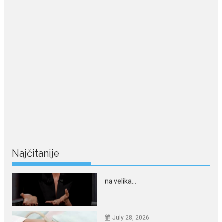
Nina Petković zablistala na
crvenom tepihu u Tivtu: Crna
haljina istakla njenu vitku
liniju
Crnogorska pjevačica Nina
Petković privukla je pažnju na...
July 28, 2026
Nordic bob je frizura ljeta:
Zašto kratki rez ponovo
izgleda najskuplje
Kratka kosa se ovog ljeta vraća
na velika...
Najčitanije
July 28, 2026
Ovo su znakovi masne jetre:
Provjerite da li ih imate
Masna jetra nastaje kada se u
ćelijama jetre...