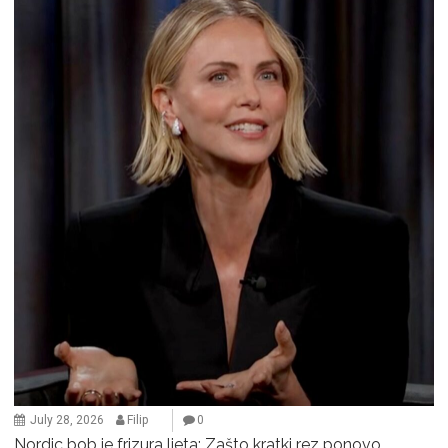
July 28, 2026
Filip
0
Nordic bob je frizura ljeta: Zašto kratki rez ponovo