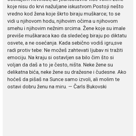
koje nisu do krvi nažuljane iskustvom.Postoji nešto
Ne postoji brz ni jednostavan
vredno kod žena koje škrto biraju muškarce; to se
način za mršavljenje,...
vidi u njihovom hodu, njihovim očima u njihovom
smehu i njihovim nežnim srcima. Žene koje su imale
previše muškaraca kao da sledećeg biraju po diktatu
July 19, 2026
osvete, a ne osećanja. Kada sebično vodiš igru,sve
Dejana Golubović Pejović
zablistala u kupaćem: Poslije
radi protiv tebe: Ne možeš zahtevati ljubav ni tražiti
drugog porođaja zategnuta
emociju. Na kraju si ostavljen sa bilo čim što si
kao praćka
voljan da daš a to je često, ništa. Neke žene su
Crnogorska voditeljka Dejana Golubović Pejović ponovo je
delikatna bića, neke žene su dražesne i čudesne. Ako
oduševila...
hoćeš da pišaš na Sunce samo izvoli, ali molim te
ostavi dobru ženu na miru. — Čarls Bukovski
July 19, 2026
Raskid sa ovim znakovima
zodijaka teško mogu da se
zaborave
Bilo da je riječ o njihovoj harizmi,
emocionalnoj...