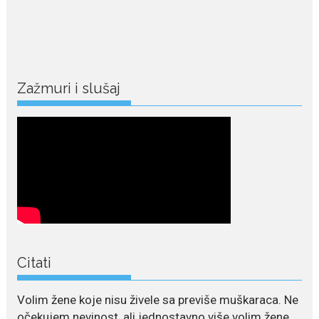
Nekadašnji fudbaler Niša Saveljić
slobodno vrijeme u rodnim...
July 22, 2026
Nina Petković zablistala na
Biseru Jadrana: Žuta haljina
Zažmuri i slušaj
istakla vitku liniju i duge noge
Crnogorska pjevačica Nina
Petković privukla je brojne
poglede...
July 21, 2026
Odlazak legendarne Olivere
Katarine: Umrla u 87. godini
Legendarna glumica Olivera
Katarina preminula je u 87....
Citati
July 19, 2026
Ovo je najbolja hrana za
Volim žene koje nisu živele sa previše muškaraca. Ne
podsticanje metabolizma za
više energije i zdravu težinu
očekujem nevinost, ali jednostavno više volim žene