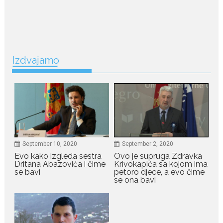
Legendarna glumica Olivera
Katarina preminula je u 87....
July 19, 2026
Ovo je najbolja hrana za
podsticanje metabolizma za
Izdvajamo
više energije i zdravu težinu
Ne postoji brz ni jednostavan
način za mršavljenje,...
July 19, 2026
Dejana Golubović Pejović
September 10, 2020
September 2, 2020
zablistala u kupaćem: Poslije
drugog porođaja zategnuta
Evo kako izgleda sestra
Ovo je supruga Zdravka
kao praćka
Dritana Abazovića i čime
Krivokapića sa kojom ima
se bavi
petoro djece, a evo čime
Crnogorska voditeljka Dejana Golubović Pejović ponovo je
se ona bavi
oduševila...
July 19, 2026
Raskid sa ovim znakovima