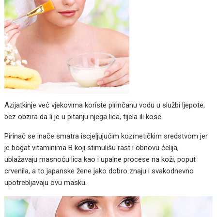
Azijatkinje već vjekovima koriste pirinčanu vodu u službi ljepote,
bez obzira da li je u pitanju njega lica, tijela ili kose.
Pirinač se inače smatra iscjeljujućim kozmetičkim sredstvom jer
je bogat vitaminima B koji stimulišu rast i obnovu ćelija,
ublažavaju masnoću lica kao i upalne procese na koži, poput
crvenila, a to japanske žene jako dobro znaju i svakodnevno
upotrebljavaju ovu masku.