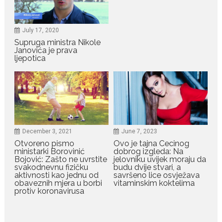
zodijaka teško mogu da se
zaborave
Bilo da je riječ o njihovoj harizmi,
July 17, 2020
Supruga ministra Nikole
emocionalnoj...
Janovića je prava
ljepotica
July 29, 2026
Porodična sreća na Žabljaku:
Dejana i Ilija pokazali da
ljubav ne blijedi
Bračni par, voditelji RTCG, Ilija
Pejović i Dejana...
December 3, 2021
June 7, 2023
Otvoreno pismo
Ovo je tajna Cecinog
ministarki Borovinić
dobrog izgleda: Na
July 29, 2026
Bojović: Zašto ne uvrstite
jelovniku uvijek moraju da
Nina Petković zablistala na
svakodnevnu fizičku
budu dvije stvari, a
crvenom tepihu u Tivtu: Crna
aktivnosti kao jednu od
savršeno lice osvježava
haljina istakla njenu vitku
obaveznih mjera u borbi
vitaminskim koktelima
liniju
protiv koronavirusa
Crnogorska pjevačica Nina
Petković privukla je pažnju na...