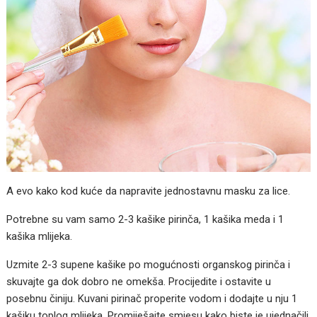
A evo kako kod kuće da napravite jednostavnu masku za lice.
Potrebne su vam samo 2-3 kašike pirinča, 1 kašika meda i 1
kašika mlijeka.
Uzmite 2-3 supene kašike po mogućnosti organskog pirinča i
skuvajte ga dok dobro ne omekša. Procijedite i ostavite u
posebnu činiju. Kuvani pirinač properite vodom i dodajte u nju 1
kašiku toplog mlijeka. Promiješajte smjesu kako biste je ujednačili