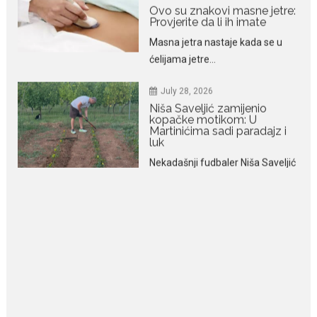
July 28, 2026
Niša Saveljić zamijenio
kopačke motikom: U
Martinićima sadi paradajz i
luk
Nekadašnji fudbaler Niša Saveljić
slobodno vrijeme u rodnim...
July 22, 2026
Nina Petković zablistala na
Biseru Jadrana: Žuta haljina
istakla vitku liniju i duge noge
Crnogorska pjevačica Nina
Petković privukla je brojne
poglede...
July 21, 2026
Odlazak legendarne Olivere
Katarine: Umrla u 87. godini