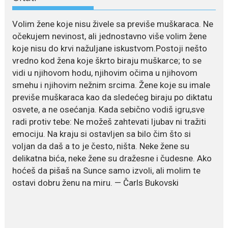
poglede...
Volim žene koje nisu živele sa previše muškaraca. Ne
July 21, 2026
očekujem nevinost, ali jednostavno više volim žene
Odlazak legendarne Olivere
koje nisu do krvi nažuljane iskustvom.Postoji nešto
Katarine: Umrla u 87. godini
vredno kod žena koje škrto biraju muškarce; to se
Legendarna glumica Olivera
vidi u njihovom hodu, njihovim očima u njihovom
Katarina preminula je u 87....
smehu i njihovim nežnim srcima. Žene koje su imale
previše muškaraca kao da sledećeg biraju po diktatu
July 19, 2026
osvete, a ne osećanja. Kada sebično vodiš igru,sve
Ovo je najbolja hrana za
podsticanje metabolizma za
radi protiv tebe: Ne možeš zahtevati ljubav ni tražiti
više energije i zdravu težinu
emociju. Na kraju si ostavljen sa bilo čim što si
Ne postoji brz ni jednostavan
voljan da daš a to je često, ništa. Neke žene su
način za mršavljenje,...
delikatna bića, neke žene su dražesne i čudesne. Ako
hoćeš da pišaš na Sunce samo izvoli, ali molim te
ostavi dobru ženu na miru. — Čarls Bukovski
July 19, 2026
Dejana Golubović Pejović
zablistala u kupaćem: Poslije
drugog porođaja zategnuta
kao praćka