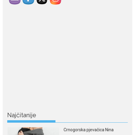
July 29, 2026
Porodična sreća na Žabljaku:
Dejana i Ilija pokazali da
ljubav ne blijedi
Bračni par, voditelji RTCG, Ilija
Pejović i Dejana...
July 29, 2026
Nina Petković zablistala na
crvenom tepihu u Tivtu: Crna
haljina istakla njenu vitku
liniju
Crnogorska pjevačica Nina
Petković privukla je pažnju na...
Najčitanije
July 28, 2026
Nordic bob je frizura ljeta: