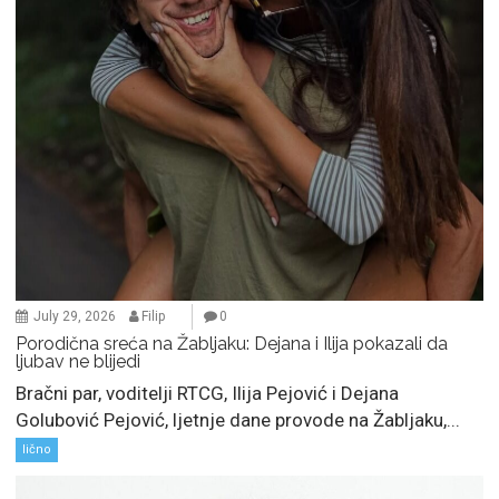
July 29, 2026
Filip
0
Porodična sreća na Žabljaku: Dejana i Ilija pokazali da
ljubav ne blijedi
Bračni par, voditelji RTCG, Ilija Pejović i Dejana
Golubović Pejović, ljetnje dane provode na Žabljaku,...
lično