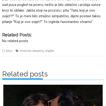
sad puca pogled na jezero, nešto je bilo oblačno i probija sunce
kroz te oblake. Jakša stoji na prozoru i pita ”Tata, koji je ovo
svijet?!” To je meni bilo strašno simpatično, dijete postavi takvo
pitanje ”Koji je ovo svijet?” To izgleda fascinantno stvarno”.
Related Posts:
No related posts.
,
lično
momcilo otasevic
slajder
Posts
navigation
Related posts