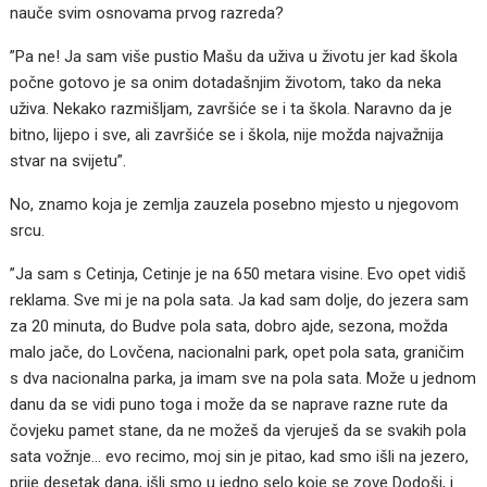
nauče svim osnovama prvog razreda?
”Pa ne! Ja sam više pustio Mašu da uživa u životu jer kad škola
počne gotovo je sa onim dotadašnjim životom, tako da neka
uživa. Nekako razmišljam, završiće se i ta škola. Naravno da je
bitno, lijepo i sve, ali završiće se i škola, nije možda najvažnija
stvar na svijetu”.
No, znamo koja je zemlja zauzela posebno mjesto u njegovom
srcu.
”Ja sam s Cetinja, Cetinje je na 650 metara visine. Evo opet vidiš
reklama. Sve mi je na pola sata. Ja kad sam dolje, do jezera sam
za 20 minuta, do Budve pola sata, dobro ajde, sezona, možda
malo jače, do Lovčena, nacionalni park, opet pola sata, graničim
s dva nacionalna parka, ja imam sve na pola sata. Može u jednom
danu da se vidi puno toga i može da se naprave razne rute da
čovjeku pamet stane, da ne možeš da vjeruješ da se svakih pola
sata vožnje… evo recimo, moj sin je pitao, kad smo išli na jezero,
prije desetak dana, išli smo u jedno selo koje se zove Dodoši, i