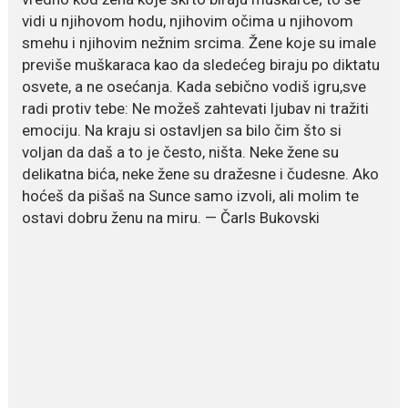
način za mršavljenje,...
vidi u njihovom hodu, njihovim očima u njihovom
smehu i njihovim nežnim srcima. Žene koje su imale
previše muškaraca kao da sledećeg biraju po diktatu
July 19, 2026
osvete, a ne osećanja. Kada sebično vodiš igru,sve
Dejana Golubović Pejović
radi protiv tebe: Ne možeš zahtevati ljubav ni tražiti
zablistala u kupaćem: Poslije
drugog porođaja zategnuta
emociju. Na kraju si ostavljen sa bilo čim što si
kao praćka
voljan da daš a to je često, ništa. Neke žene su
Crnogorska voditeljka Dejana Golubović Pejović ponovo je
delikatna bića, neke žene su dražesne i čudesne. Ako
oduševila...
hoćeš da pišaš na Sunce samo izvoli, ali molim te
ostavi dobru ženu na miru. — Čarls Bukovski
July 19, 2026
Raskid sa ovim znakovima
zodijaka teško mogu da se
zaborave
Bilo da je riječ o njihovoj harizmi,
emocionalnoj...