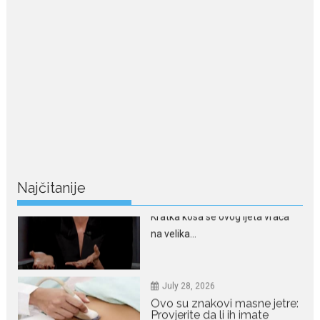
haljina istakla njenu vitku
liniju
Crnogorska pjevačica Nina
Petković privukla je pažnju na...
July 28, 2026
Nordic bob je frizura ljeta:
Zašto kratki rez ponovo
izgleda najskuplje
Kratka kosa se ovog ljeta vraća
na velika...
Najčitanije
July 28, 2026
Ovo su znakovi masne jetre:
Provjerite da li ih imate
Masna jetra nastaje kada se u
ćelijama jetre...
July 28, 2026