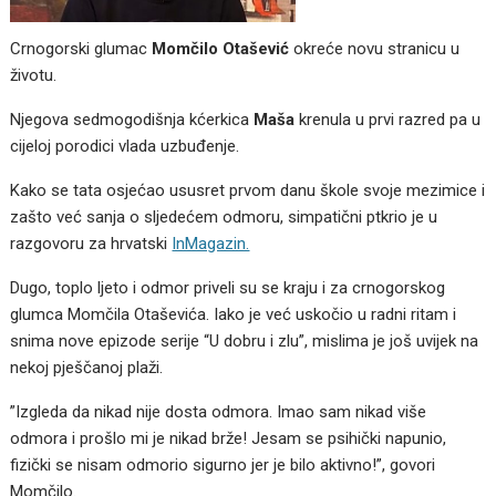
Crnogorski glumac
Momčilo Otašević
okreće novu stranicu u
životu.
Njegova sedmogodišnja kćerkica
Maša
krenula u prvi razred pa u
cijeloj porodici vlada uzbuđenje.
Kako se tata osjećao ususret prvom danu škole svoje mezimice i
zašto već sanja o sljedećem odmoru, simpatični ptkrio je u
razgovoru za hrvatski
InMagazin.
Dugo, toplo ljeto i odmor priveli su se kraju i za crnogorskog
glumca Momčila Otaševića. Iako je već uskočio u radni ritam i
snima nove epizode serije “U dobru i zlu”, mislima je još uvijek na
nekoj pješčanoj plaži.
”Izgleda da nikad nije dosta odmora. Imao sam nikad više
odmora i prošlo mi je nikad brže! Jesam se psihički napunio,
fizički se nisam odmorio sigurno jer je bilo aktivno!”, govori
Momčilo.