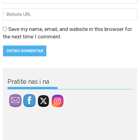
Save my name, email, and website in this browser for
the next time I comment.
July 29, 2026
Porodična sreća na Žabljaku:
Pratite nas i na
Dejana i Ilija pokazali da
ljubav ne blijedi
Bračni par, voditelji RTCG, Ilija
Pejović i Dejana...
July 29, 2026
Nina Petković zablistala na
crvenom tepihu u Tivtu: Crna