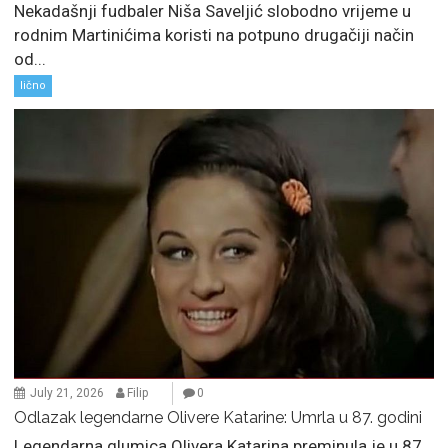
Nekadašnji fudbaler Niša Saveljić slobodno vrijeme u
rodnim Martinićima koristi na potpuno drugačiji način
od...
lično
July 21, 2026
Filip
0
Odlazak legendarne Olivere Katarine: Umrla u 87. godini
Legendarna glumica Olivera Katarina preminula je u 87.