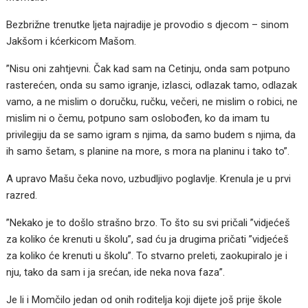
Bezbrižne trenutke ljeta najradije je provodio s djecom – sinom
Jakšom i kćerkicom Mašom.
”Nisu oni zahtjevni. Čak kad sam na Cetinju, onda sam potpuno
rasterećen, onda su samo igranje, izlasci, odlazak tamo, odlazak
vamo, a ne mislim o doručku, ručku, večeri, ne mislim o robici, ne
mislim ni o čemu, potpuno sam oslobođen, ko da imam tu
privilegiju da se samo igram s njima, da samo budem s njima, da
ih samo šetam, s planine na more, s mora na planinu i tako to”.
A upravo Mašu čeka novo, uzbudljivo poglavlje. Krenula je u prvi
razred.
”Nekako je to došlo strašno brzo. To što su svi pričali ”vidjećeš
za koliko će krenuti u školu”, sad ću ja drugima pričati ”vidjećeš
za koliko će krenuti u školu”. To stvarno preleti, zaokupiralo je i
nju, tako da sam i ja srećan, ide neka nova faza”.
Je li i Momčilo jedan od onih roditelja koji dijete još prije škole