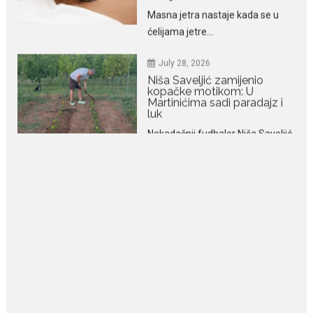
Niša Saveljić zamijenio
kopačke motikom: U
Martinićima sadi paradajz i
luk
Nekadašnji fudbaler Niša Saveljić
slobodno vrijeme u rodnim...
July 22, 2026
Nina Petković zablistala na
Biseru Jadrana: Žuta haljina
istakla vitku liniju i duge noge
Crnogorska pjevačica Nina
Petković privukla je brojne
poglede...
July 21, 2026
Odlazak legendarne Olivere
Katarine: Umrla u 87. godini
Legendarna glumica Olivera
Katarina preminula je u 87....