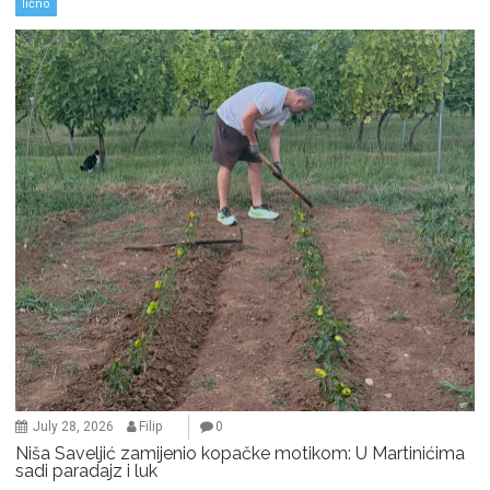
lično
July 28, 2026
Filip
0
Niša Saveljić zamijenio kopačke motikom: U Martinićima
sadi paradajz i luk