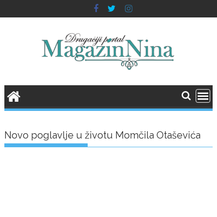
Skip
to
content
Novo poglavlje u životu Momčila Otaševića