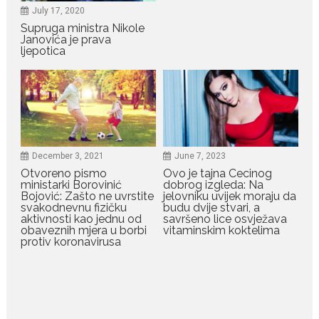
July 17, 2020
Bilo da je riječ o njihovoj harizmi,
Supruga ministra Nikole
emocionalnoj...
Janovića je prava
ljepotica
July 29, 2026
Porodična sreća na Žabljaku:
Dejana i Ilija pokazali da
ljubav ne blijedi
Bračni par, voditelji RTCG, Ilija
Pejović i Dejana...
December 3, 2021
June 7, 2023
Otvoreno pismo
Ovo je tajna Cecinog
ministarki Borovinić
dobrog izgleda: Na
July 29, 2026
Bojović: Zašto ne uvrstite
jelovniku uvijek moraju da
svakodnevnu fizičku
budu dvije stvari, a
Nina Petković zablistala na
aktivnosti kao jednu od
savršeno lice osvježava
crvenom tepihu u Tivtu: Crna
obaveznih mjera u borbi
vitaminskim koktelima
haljina istakla njenu vitku
protiv koronavirusa
liniju
Crnogorska pjevačica Nina
Petković privukla je pažnju na...
July 28, 2026