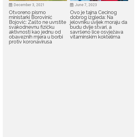
ćelijama jetre...
December 3, 2021
June 7, 2023
Otvoreno pismo
Ovo je tajna Cecinog
July 28, 2026
ministarki Borovinić
dobrog izgleda: Na
Bojović: Zašto ne uvrstite
jelovniku uvijek moraju da
Niša Saveljić zamijenio
svakodnevnu fizičku
budu dvije stvari, a
kopačke motikom: U
aktivnosti kao jednu od
savršeno lice osvježava
Martinićima sadi paradajz i
obaveznih mjera u borbi
vitaminskim koktelima
luk
protiv koronavirusa
Nekadašnji fudbaler Niša Saveljić
slobodno vrijeme u rodnim...
July 22, 2026
Nina Petković zablistala na
Biseru Jadrana: Žuta haljina
istakla vitku liniju i duge noge
Crnogorska pjevačica Nina
Petković privukla je brojne
poglede...
July 21, 2026
Odlazak legendarne Olivere
Katarine: Umrla u 87. godini