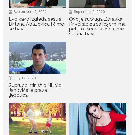
July 29, 2026
Nina Petković zablistala na
September 10, 2020
September 2, 2020
crvenom tepihu u Tivtu: Crna
Evo kako izgleda sestra
Ovo je supruga Zdravka
haljina istakla njenu vitku
Dritana Abazovića i čime
Krivokapića sa kojom ima
liniju
se bavi
petoro djece, a evo čime
Crnogorska pjevačica Nina
se ona bavi
Petković privukla je pažnju na...
July 28, 2026
Nordic bob je frizura ljeta:
Zašto kratki rez ponovo
izgleda najskuplje
July 17, 2020
Kratka kosa se ovog ljeta vraća
Supruga ministra Nikole
na velika...
Janovića je prava
ljepotica
July 28, 2026
Ovo su znakovi masne jetre:
Provjerite da li ih imate
Masna jetra nastaje kada se u