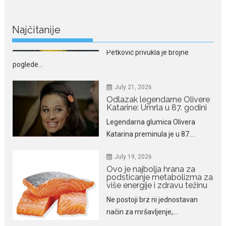
Petković privukla je brojne
poglede...
Najčitanije
July 21, 2026
Odlazak legendarne Olivere
Katarine: Umrla u 87. godini
Legendarna glumica Olivera
Katarina preminula je u 87....
July 19, 2026
Ovo je najbolja hrana za
podsticanje metabolizma za
više energije i zdravu težinu
Ne postoji brz ni jednostavan
način za mršavljenje,...
July 19, 2026
Dejana Golubović Pejović
zablistala u kupaćem: Poslije