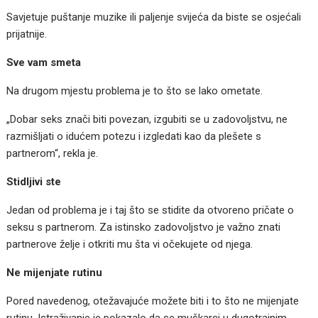
Savjetuje puštanje muzike ili paljenje svijeća da biste se osjećali
prijatnije.
Sve vam smeta
Na drugom mjestu problema je to što se lako ometate.
„Dobar seks znači biti povezan, izgubiti se u zadovoljstvu, ne
razmišljati o idućem potezu i izgledati kao da plešete s
partnerom“, rekla je.
Stidljivi ste
Jedan od problema je i taj što se stidite da otvoreno pričate o
seksu s partnerom. Za istinsko zadovoljstvo je važno znati
partnerove želje i otkriti mu šta vi očekujete od njega.
Ne mijenjate rutinu
Pored navedenog, otežavajuće možete biti i to što ne mijenjate
rutinu. Istraživanje je pokazalo da se muškarci u dugotrajnim