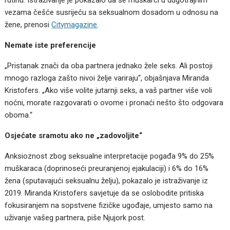
vezama češće susrijeću sa seksualnom dosadom u odnosu na
žene, prenosi
Citymagazine
.
Nemate iste preferencije
„Pristanak znači da oba partnera jednako žele seks. Ali postoji
mnogo razloga zašto nivoi želje variraju“, objašnjava Miranda
Kristofers. „Ako više volite jutarnji seks, a vaš partner više voli
noćni, morate razgovarati o ovome i pronaći nešto što odgovara
oboma.“
Osjećate sramotu ako ne „zadovoljite“
Anksioznost zbog seksualne interpretacije pogađa 9% do 25%
muškaraca (doprinoseći preuranjenoj ejakulaciji) i 6% do 16%
žena (sputavajući seksualnu želju), pokazalo je istraživanje iz
2019. Miranda Kristofers savjetuje da se oslobodite pritiska
fokusiranjem na sopstvene fizičke ugođaje, umjesto samo na
uživanje vašeg partnera, piše Njujork post.