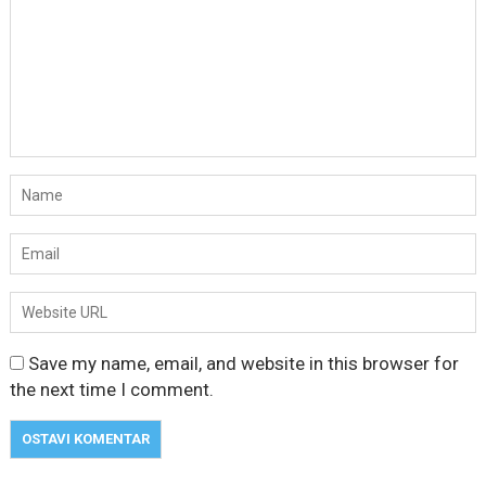
Dejana i Ilija pokazali da
ljubav ne blijedi
Bračni par, voditelji RTCG, Ilija
Pejović i Dejana...
July 29, 2026
Nina Petković zablistala na
crvenom tepihu u Tivtu: Crna
haljina istakla njenu vitku
liniju
Crnogorska pjevačica Nina
Petković privukla je pažnju na...
July 28, 2026
Save my name, email, and website in this browser for
Nordic bob je frizura ljeta:
Zašto kratki rez ponovo
the next time I comment.
izgleda najskuplje
Kratka kosa se ovog ljeta vraća
na velika...