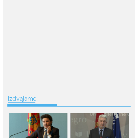
drugog porođaja zategnuta
kao praćka
Crnogorska voditeljka Dejana Golubović Pejović ponovo je
oduševila...
July 19, 2026
Raskid sa ovim znakovima
zodijaka teško mogu da se
zaborave
Bilo da je riječ o njihovoj harizmi,
emocionalnoj...
July 29, 2026
Porodična sreća na Žabljaku:
Izdvajamo
Dejana i Ilija pokazali da
ljubav ne blijedi
Bračni par, voditelji RTCG, Ilija
Pejović i Dejana...