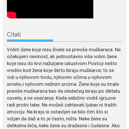
Raskid sa ovim znakovima
zodijaka teško mogu da se
zaborave
Bilo da je riječ o njihovoj harizmi,
emocionalnoj...
Citati
Volim žene koje nisu živele sa previše muškaraca. Ne
očekujem nevinost, ali jednostavno više volim žene
koje nisu do krvi nažuljane iskustvom.Postoji nešto
vredno kod žena koje škrto biraju muškarce; to se
vidi u njihovom hodu, njihovim očima u njihovom
smehu i njihovim nežnim srcima. Žene koje su imale
previše muškaraca kao da sledećeg biraju po diktatu
osvete, a ne osećanja. Kada sebično vodiš igru,sve
radi protiv tebe: Ne možeš zahtevati ljubav ni tražiti
emociju. Na kraju si ostavljen sa bilo čim što si
voljan da daš a to je često, ništa. Neke žene su
delikatna bića, neke žene su dražesne i čudesne. Ako