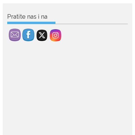
July 28, 2026
Pratite nas i na
Ovo su znakovi masne jetre:
Provjerite da li ih imate
Masna jetra nastaje kada se u
ćelijama jetre...
July 28, 2026
Niša Saveljić zamijenio
kopačke motikom: U
Martinićima sadi paradajz i
luk
Nekadašnji fudbaler Niša Saveljić
slobodno vrijeme u rodnim...
July 22, 2026
Nina Petković zablistala na
Biseru Jadrana: Žuta haljina
istakla vitku liniju i duge noge
Crnogorska pjevačica Nina