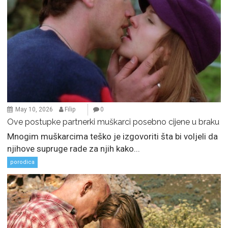
May 10, 2026
Filip
0
Ove postupke partnerki muškarci posebno cijene u braku
Mnogim muškarcima teško je izgovoriti šta bi voljeli da
njihove supruge rade za njih kako...
porodica