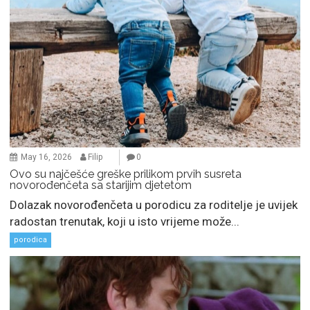
May 16, 2026
Filip
0
Ovo su najčešće greške prilikom prvih susreta
novorođenčeta sa starijim djetetom
Dolazak novorođenčeta u porodicu za roditelje je uvijek
radostan trenutak, koji u isto vrijeme može...
porodica