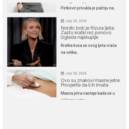
Nordic bob je frizura ljeta:
Zašto kratki rez ponovo
izgleda najskuplje
Kratka kosa se ovog ljeta vraća
na velika...
July 28, 2026
Ovo su znakovi masne jetre:
Provjerite da li ih imate
Masna jetra nastaje kada se u
ćelijama jetre...
July 28, 2026
Niša Saveljić zamijenio
kopačke motikom: U
Martinićima sadi paradajz i
luk
Nekadašnji fudbaler Niša Saveljić
slobodno vrijeme u rodnim...