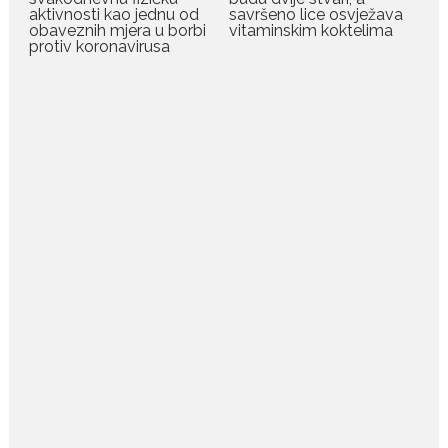
ljubav ne blijedi
aktivnosti kao jednu od
savršeno lice osvježava
obaveznih mjera u borbi
vitaminskim koktelima
Bračni par, voditelji RTCG, Ilija
protiv koronavirusa
Pejović i Dejana...
July 29, 2026
Nina Petković zablistala na
crvenom tepihu u Tivtu: Crna
haljina istakla njenu vitku
liniju
Crnogorska pjevačica Nina
Petković privukla je pažnju na...
July 28, 2026
Nordic bob je frizura ljeta:
Zašto kratki rez ponovo
izgleda najskuplje
Kratka kosa se ovog ljeta vraća
na velika...