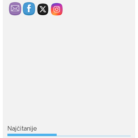
July 29, 2026
Porodična sreća na Žabljaku:
Dejana i Ilija pokazali da
ljubav ne blijedi
Bračni par, voditelji RTCG, Ilija
Pejović i Dejana...
July 29, 2026
Nina Petković zablistala na
crvenom tepihu u Tivtu: Crna
haljina istakla njenu vitku
liniju
Crnogorska pjevačica Nina
Petković privukla je pažnju na...
Najčitanije
July 28, 2026