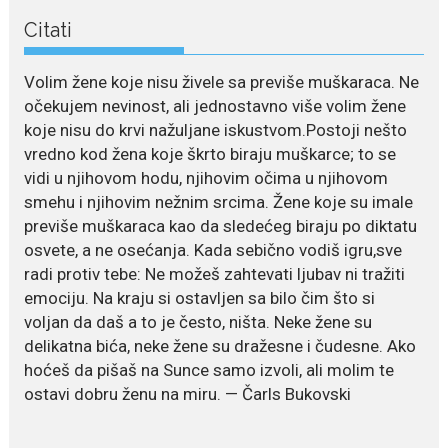
Petković privukla je brojne
Citati
poglede...
July 21, 2026
Volim žene koje nisu živele sa previše muškaraca. Ne
Odlazak legendarne Olivere
očekujem nevinost, ali jednostavno više volim žene
Katarine: Umrla u 87. godini
koje nisu do krvi nažuljane iskustvom.Postoji nešto
Legendarna glumica Olivera
vredno kod žena koje škrto biraju muškarce; to se
Katarina preminula je u 87....
vidi u njihovom hodu, njihovim očima u njihovom
smehu i njihovim nežnim srcima. Žene koje su imale
July 19, 2026
previše muškaraca kao da sledećeg biraju po diktatu
Ovo je najbolja hrana za
osvete, a ne osećanja. Kada sebično vodiš igru,sve
podsticanje metabolizma za
više energije i zdravu težinu
radi protiv tebe: Ne možeš zahtevati ljubav ni tražiti
emociju. Na kraju si ostavljen sa bilo čim što si
Ne postoji brz ni jednostavan
voljan da daš a to je često, ništa. Neke žene su
način za mršavljenje,...
delikatna bića, neke žene su dražesne i čudesne. Ako
hoćeš da pišaš na Sunce samo izvoli, ali molim te
ostavi dobru ženu na miru. — Čarls Bukovski
July 19, 2026
Dejana Golubović Pejović
zablistala u kupaćem: Poslije