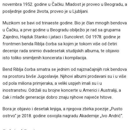
novembra 1952. godine u Čačku. Mladost je proveo u Beogradu, a
posljednje godine života, proveo je u Ljubljani.
Muzikom se bavi od trinaeste godine. Bio je član mnogih bendova
u Čačku, a prve godine u Beogradu obilježio je rad sa grupama
Zajedno, Hajduk Stanko i jataci i Suncokret. Od 1978. godine je
frontmen benda Riblja čorba sa kojim je tokom više od četiri
decenije rada snimio dvadesetak studijskih albuma, te objavio
isto toliko snimljenih koncerata i kompilacija.
Bend Riblja čorba smatra se jednim od najznačajnijih rok bendova
na prostoru bivše Jugoslavije. Njihovi albumi prodavani su i u više
od pola miliona primjeraka, a veliki uspjeh imali su i u
inostranstvu. Održali su brojne koncerte u Americi i Australiji, a
čak i mlađe generacije dobro znaju njihove najveće hitove.
Bora je objavio i desetak knjiga, a njegova zbirka poezije „Pusto
ostrvo“ je 2018. godine osvojila nagradu Akademije „Ivo Andrić“.