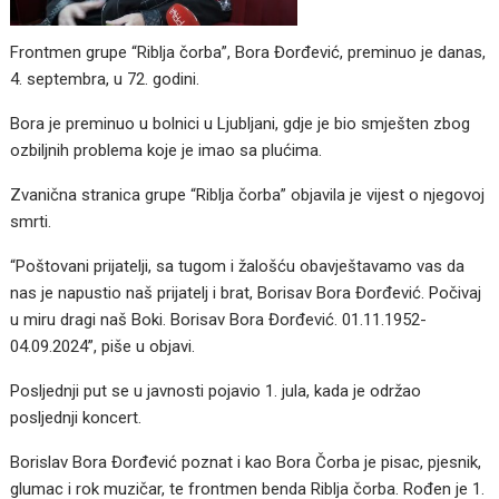
Frontmen grupe “Riblja čorba”, Bora Đorđević, preminuo je danas,
4. septembra, u 72. godini.
Bora je preminuo u bolnici u Ljubljani, gdje je bio smješten zbog
ozbiljnih problema koje je imao sa plućima.
Zvanična stranica grupe “Riblja čorba” objavila je vijest o njegovoj
smrti.
“Poštovani prijatelji, sa tugom i žalošću obavještavamo vas da
nas je napustio naš prijatelj i brat, Borisav Bora Đorđević. Počivaj
u miru dragi naš Boki. Borisav Bora Đorđević. 01.11.1952-
04.09.2024”, piše u objavi.
Posljednji put se u javnosti pojavio 1. jula, kada je održao
posljednji koncert.
Borislav Bora Đorđević poznat i kao Bora Čorba je pisac, pjesnik,
glumac i rok muzičar, te frontmen benda Riblja čorba. Rođen je 1.