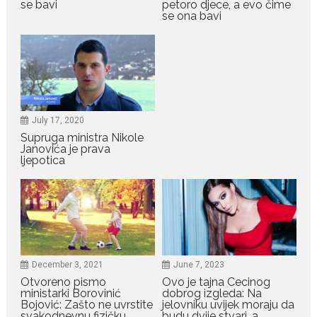
se bavi
petoro djece, a evo čime
način za mršavljenje,...
se ona bavi
July 19, 2026
Dejana Golubović Pejović
zablistala u kupaćem: Poslije
drugog porođaja zategnuta
kao praćka
July 17, 2020
Crnogorska voditeljka Dejana Golubović Pejović ponovo je
Supruga ministra Nikole
oduševila...
Janovića je prava
ljepotica
July 19, 2026
Raskid sa ovim znakovima
zodijaka teško mogu da se
zaborave
Bilo da je riječ o njihovoj harizmi,
emocionalnoj...
December 3, 2021
June 7, 2023
Otvoreno pismo
Ovo je tajna Cecinog
July 29, 2026
ministarki Borovinić
dobrog izgleda: Na
Porodična sreća na Žabljaku:
Bojović: Zašto ne uvrstite
jelovniku uvijek moraju da
Dejana i Ilija pokazali da
svakodnevnu fizičku
budu dvije stvari, a