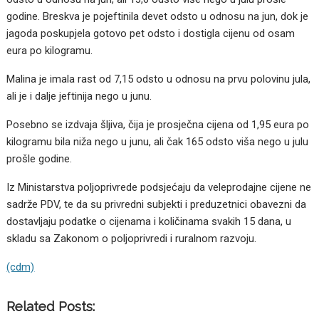
godine. Breskva je pojeftinila devet odsto u odnosu na jun, dok je
jagoda poskupjela gotovo pet odsto i dostigla cijenu od osam
eura po kilogramu.
Malina je imala rast od 7,15 odsto u odnosu na prvu polovinu jula,
ali je i dalje jeftinija nego u junu.
Posebno se izdvaja šljiva, čija je prosječna cijena od 1,95 eura po
kilogramu bila niža nego u junu, ali čak 165 odsto viša nego u julu
prošle godine.
Iz Ministarstva poljoprivrede podsjećaju da veleprodajne cijene ne
sadrže PDV, te da su privredni subjekti i preduzetnici obavezni da
dostavljaju podatke o cijenama i količinama svakih 15 dana, u
skladu sa Zakonom o poljoprivredi i ruralnom razvoju.
(cdm)
Related Posts: