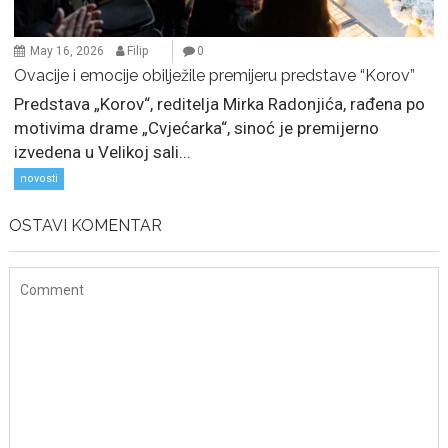
May 16, 2026
Filip
0
Ovacije i emocije obilježile premijeru predstave “Korov”
Predstava „Korov“, reditelja Mirka Radonjića, rađena po
motivima drame „Cvjećarka“, sinoć je premijerno
izvedena u Velikoj sali...
novosti
OSTAVI KOMENTAR