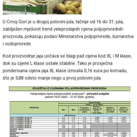
U Crnoj Gori je u drugoj polovini jula, tačnije od 16 do 31. jula,
zabilježen mješovit trend veleprodajnih cijena poljoprivrednih
proizvoda, pokazuju podaci Ministarstva poljoprivrede, šumarstva
i vodoprivrede.
Kod proizvodnje jaja uočava se blagi pad cijena kod XL i M klase,
dok su cijene L klase ostale stabilne. Tako je prosječna
ponderisana cijena jaja XL klase iznosila 0,16 eura po komadu,
što je 5,88 odsto manje nego u prvoj polovini jula.