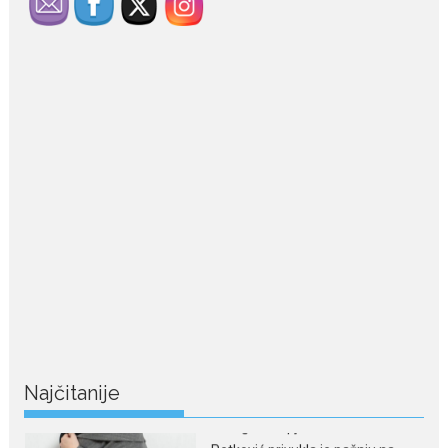
July 29, 2026
Porodična sreća na Žabljaku:
Dejana i Ilija pokazali da
ljubav ne blijedi
Bračni par, voditelji RTCG, Ilija
Pejović i Dejana...
July 29, 2026
Nina Petković zablistala na
crvenom tepihu u Tivtu: Crna
haljina istakla njenu vitku
liniju
Crnogorska pjevačica Nina
Petković privukla je pažnju na...
Najčitanije
July 28, 2026
Nordic bob je frizura ljeta:
Zašto kratki rez ponovo