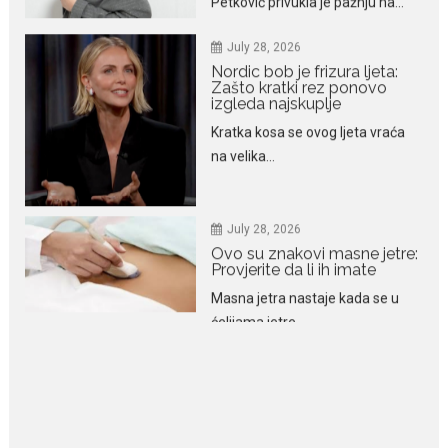
izgleda najskuplje
Kratka kosa se ovog ljeta vraća
na velika...
July 28, 2026
Ovo su znakovi masne jetre:
Provjerite da li ih imate
Masna jetra nastaje kada se u
ćelijama jetre...
July 28, 2026
Niša Saveljić zamijenio
kopačke motikom: U
Martinićima sadi paradajz i
luk
Nekadašnji fudbaler Niša Saveljić
slobodno vrijeme u rodnim...
July 22, 2026