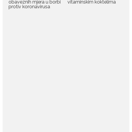
obaveznih mjera u borbi
vitaminskim koktelima
Pejović i Dejana...
protiv koronavirusa
July 29, 2026
Nina Petković zablistala na
crvenom tepihu u Tivtu: Crna
haljina istakla njenu vitku
liniju
Crnogorska pjevačica Nina
Petković privukla je pažnju na...
July 28, 2026
Nordic bob je frizura ljeta:
Zašto kratki rez ponovo
izgleda najskuplje
Kratka kosa se ovog ljeta vraća
na velika...
July 28, 2026