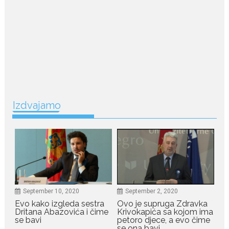
Nina Petković zablistala na
Biseru Jadrana: Žuta haljina
istakla vitku liniju i duge noge
Crnogorska pjevačica Nina
Petković privukla je brojne
poglede...
July 21, 2026
Odlazak legendarne Olivere
Izdvajamo
Katarine: Umrla u 87. godini
Legendarna glumica Olivera
Katarina preminula je u 87....
July 19, 2026
Ovo je najbolja hrana za
podsticanje metabolizma za
više energije i zdravu težinu
September 10, 2020
September 2, 2020
Ne postoji brz ni jednostavan
Evo kako izgleda sestra
Ovo je supruga Zdravka
način za mršavljenje,...
Dritana Abazovića i čime
Krivokapića sa kojom ima
se bavi
petoro djece, a evo čime
se ona bavi