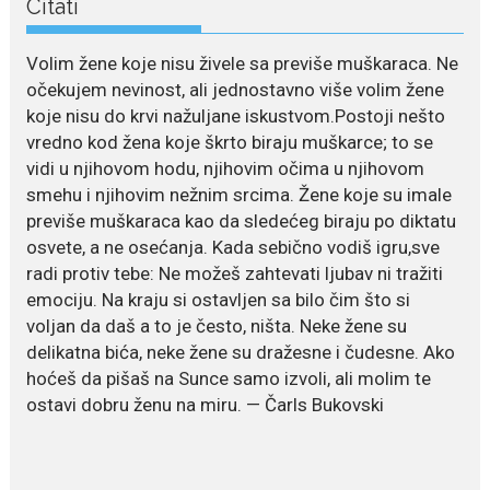
Citati
July 21, 2026
Odlazak legendarne Olivere
Volim žene koje nisu živele sa previše muškaraca. Ne
Katarine: Umrla u 87. godini
očekujem nevinost, ali jednostavno više volim žene
Legendarna glumica Olivera
koje nisu do krvi nažuljane iskustvom.Postoji nešto
Katarina preminula je u 87....
vredno kod žena koje škrto biraju muškarce; to se
vidi u njihovom hodu, njihovim očima u njihovom
July 19, 2026
smehu i njihovim nežnim srcima. Žene koje su imale
Ovo je najbolja hrana za
previše muškaraca kao da sledećeg biraju po diktatu
podsticanje metabolizma za
više energije i zdravu težinu
osvete, a ne osećanja. Kada sebično vodiš igru,sve
radi protiv tebe: Ne možeš zahtevati ljubav ni tražiti
Ne postoji brz ni jednostavan
emociju. Na kraju si ostavljen sa bilo čim što si
način za mršavljenje,...
voljan da daš a to je često, ništa. Neke žene su
delikatna bića, neke žene su dražesne i čudesne. Ako
hoćeš da pišaš na Sunce samo izvoli, ali molim te
July 19, 2026
ostavi dobru ženu na miru. — Čarls Bukovski
Dejana Golubović Pejović
zablistala u kupaćem: Poslije
drugog porođaja zategnuta
kao praćka