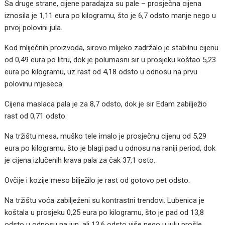
Sa druge strane, cijene paradajza su pale – prosječna cijena
iznosila je 1,11 eura po kilogramu, što je 6,7 odsto manje nego u
prvoj polovini jula.
Kod mliječnih proizvoda, sirovo mlijeko zadržalo je stabilnu cijenu
od 0,49 eura po litru, dok je polumasni sir u prosjeku koštao 5,23
eura po kilogramu, uz rast od 4,18 odsto u odnosu na prvu
polovinu mjeseca.
Cijena maslaca pala je za 8,7 odsto, dok je sir Edam zabilježio
rast od 0,71 odsto.
Na tržištu mesa, muško tele imalo je prosječnu cijenu od 5,29
eura po kilogramu, što je blagi pad u odnosu na raniji period, dok
je cijena izlučenih krava pala za čak 37,1 osto.
Ovčije i kozije meso bilježilo je rast od gotovo pet odsto.
Na tržištu voća zabilježeni su kontrastni trendovi. Lubenica je
koštala u prosjeku 0,25 eura po kilogramu, što je pad od 13,8
odsto u odnosu na jun, ali 13,6 odsto više nego u julu prošle