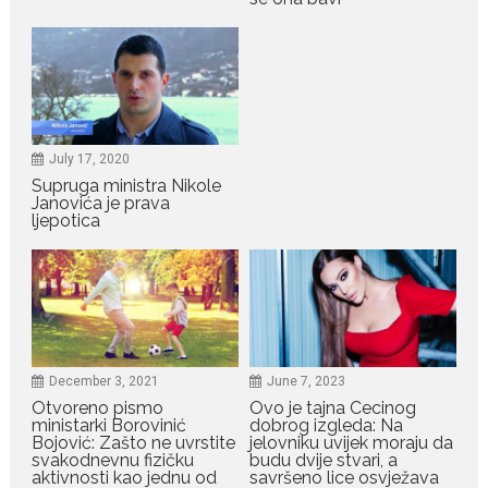
July 19, 2026
Dejana Golubović Pejović
zablistala u kupaćem: Poslije
drugog porođaja zategnuta
kao praćka
Crnogorska voditeljka Dejana Golubović Pejović ponovo je
July 17, 2020
oduševila...
Supruga ministra Nikole
Janovića je prava
ljepotica
July 19, 2026
Raskid sa ovim znakovima
zodijaka teško mogu da se
zaborave
Bilo da je riječ o njihovoj harizmi,
emocionalnoj...
December 3, 2021
June 7, 2023
July 29, 2026
Otvoreno pismo
Ovo je tajna Cecinog
Porodična sreća na Žabljaku:
ministarki Borovinić
dobrog izgleda: Na
Dejana i Ilija pokazali da
Bojović: Zašto ne uvrstite
jelovniku uvijek moraju da
ljubav ne blijedi
svakodnevnu fizičku
budu dvije stvari, a
aktivnosti kao jednu od
savršeno lice osvježava
Bračni par, voditelji RTCG, Ilija