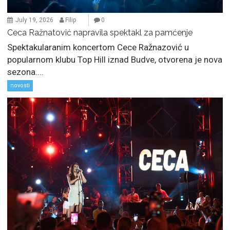
July 19, 2026
Filip
0
Ceca Ražnatović napravila spektakl za pamćenje
Spektakularanim koncertom Cece Ražnazović u
popularnom klubu Top Hill iznad Budve, otvorena je nova
sezona....
novosti