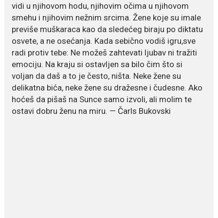
Legendarna glumica Olivera
vidi u njihovom hodu, njihovim očima u njihovom
Katarina preminula je u 87....
smehu i njihovim nežnim srcima. Žene koje su imale
previše muškaraca kao da sledećeg biraju po diktatu
July 19, 2026
osvete, a ne osećanja. Kada sebično vodiš igru,sve
Ovo je najbolja hrana za
radi protiv tebe: Ne možeš zahtevati ljubav ni tražiti
podsticanje metabolizma za
emociju. Na kraju si ostavljen sa bilo čim što si
više energije i zdravu težinu
voljan da daš a to je često, ništa. Neke žene su
Ne postoji brz ni jednostavan
delikatna bića, neke žene su dražesne i čudesne. Ako
način za mršavljenje,...
hoćeš da pišaš na Sunce samo izvoli, ali molim te
ostavi dobru ženu na miru. — Čarls Bukovski
July 19, 2026
Dejana Golubović Pejović
zablistala u kupaćem: Poslije
drugog porođaja zategnuta
kao praćka
Crnogorska voditeljka Dejana Golubović Pejović ponovo je
oduševila...
July 19, 2026