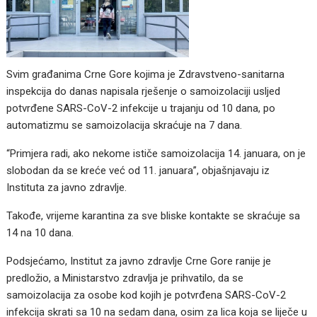
Svim građanima Crne Gore kojima je Zdravstveno-sanitarna
inspekcija do danas napisala rješenje o samoizolaciji usljed
potvrđene SARS-CoV-2 infekcije u trajanju od 10 dana, po
automatizmu se samoizolacija skraćuje na 7 dana.
“Primjera radi, ako nekome ističe samoizolacija 14. januara, on je
slobodan da se kreće već od 11. januara”, objašnjavaju iz
Instituta za javno zdravlje.
Takođe, vrijeme karantina za sve bliske kontakte se skraćuje sa
14 na 10 dana.
Podsjećamo, Institut za javno zdravlje Crne Gore ranije je
predložio, a Ministarstvo zdravlja je prihvatilo, da se
samoizolacija za osobe kod kojih je potvrđena SARS-CoV-2
infekcija skrati sa 10 na sedam dana, osim za lica koja se liječe u