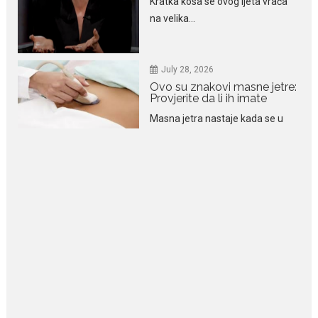
July 28, 2026
Ovo su znakovi masne jetre:
Provjerite da li ih imate
Masna jetra nastaje kada se u
ćelijama jetre...
July 28, 2026
Niša Saveljić zamijenio
kopačke motikom: U
Martinićima sadi paradajz i
luk
Nekadašnji fudbaler Niša Saveljić
slobodno vrijeme u rodnim...
July 22, 2026
Nina Petković zablistala na
Biseru Jadrana: Žuta haljina
istakla vitku liniju i duge noge
Crnogorska pjevačica Nina