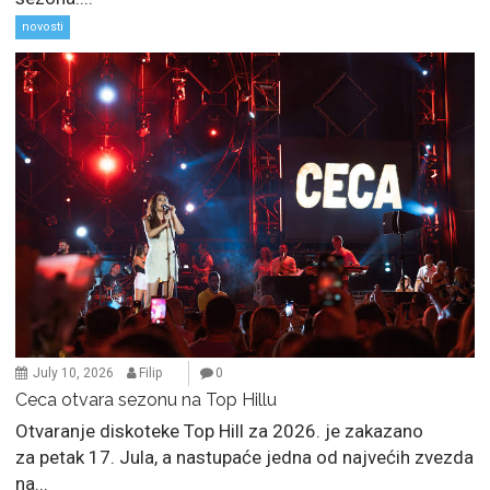
novosti
July 10, 2026
Filip
0
Ceca otvara sezonu na Top Hillu
Otvaranje diskoteke Top Hill za 2026. je zakazano
za petak 17. Jula, a nastupaće jedna od najvećih zvezda
na...