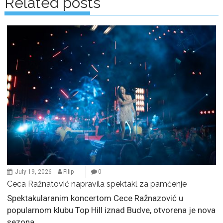
Related posts
July 19, 2026
Filip
0
Ceca Ražnatović napravila spektakl za pamćenje
Spektakularanim koncertom Cece Ražnazović u
popularnom klubu Top Hill iznad Budve, otvorena je nova
sezona....