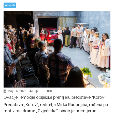
novosti
May 16, 2026
Filip
0
Ovacije i emocije obilježile premijeru predstave “Korov”
Predstava „Korov“, reditelja Mirka Radonjića, rađena po
motivima drame „Cvjećarka“, sinoć je premijerno