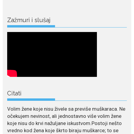
July 28, 2026
Niša Saveljić zamijenio
Zažmuri i slušaj
kopačke motikom: U
Martinićima sadi paradajz i
luk
Nekadašnji fudbaler Niša Saveljić
slobodno vrijeme u rodnim...
July 22, 2026
Nina Petković zablistala na
Biseru Jadrana: Žuta haljina
istakla vitku liniju i duge noge
Crnogorska pjevačica Nina
Citati
Petković privukla je brojne
poglede...
Volim žene koje nisu živele sa previše muškaraca. Ne
očekujem nevinost, ali jednostavno više volim žene
July 21, 2026
Odlazak legendarne Olivere
koje nisu do krvi nažuljane iskustvom.Postoji nešto
Katarine: Umrla u 87. godini
vredno kod žena koje škrto biraju muškarce; to se