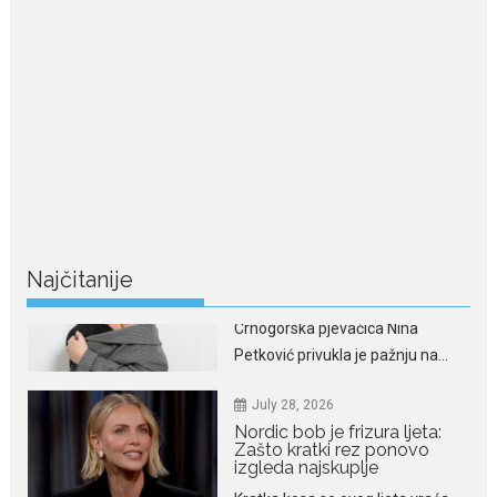
ljubav ne blijedi
Bračni par, voditelji RTCG, Ilija
Pejović i Dejana...
July 29, 2026
Nina Petković zablistala na
crvenom tepihu u Tivtu: Crna
haljina istakla njenu vitku
liniju
Crnogorska pjevačica Nina
Najčitanije
Petković privukla je pažnju na...
July 28, 2026
Nordic bob je frizura ljeta:
Zašto kratki rez ponovo
izgleda najskuplje
Kratka kosa se ovog ljeta vraća
na velika...