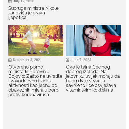
drugog porođaja zategnuta
July 17, 2020
kao praćka
Supruga ministra Nikole
Janovića je prava
Crnogorska voditeljka Dejana Golubović Pejović ponovo je
ljepotica
oduševila...
July 19, 2026
Raskid sa ovim znakovima
zodijaka teško mogu da se
zaborave
Bilo da je riječ o njihovoj harizmi,
December 3, 2021
June 7, 2023
emocionalnoj...
Otvoreno pismo
Ovo je tajna Cecinog
ministarki Borovinić
dobrog izgleda: Na
Bojović: Zašto ne uvrstite
jelovniku uvijek moraju da
July 29, 2026
svakodnevnu fizičku
budu dvije stvari, a
Porodična sreća na Žabljaku:
aktivnosti kao jednu od
savršeno lice osvježava
Dejana i Ilija pokazali da
obaveznih mjera u borbi
vitaminskim koktelima
ljubav ne blijedi
protiv koronavirusa
Bračni par, voditelji RTCG, Ilija
Pejović i Dejana...
July 29, 2026