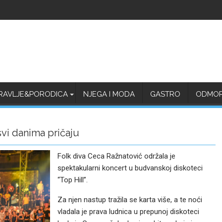
RAVLJE&PORODICA
NJEGA I MODA
GASTRO
ODMOR 
vi danima pričaju
Folk diva Ceca Ražnatović održala je
spektakularni koncert u budvanskoj diskoteci
“Top Hill”.
Za njen nastup tražila se karta više, a te noći
vladala je prava ludnica u prepunoj diskoteci