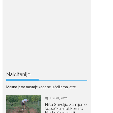
vraća na velika...
July 28, 2026
Ovo su znakovi masne
jetre: Provjerite da li ih
imate
Masna jetra nastaje kada se u ćelijama jetre...
July 28, 2026
Niša Saveljić zamijenio
kopačke motikom: U
Martinićima sadi
paradajz i luk
Najčitanije
Nekadašnji fudbaler Niša
Saveljić slobodno vrijeme u rodnim...
July 22, 2026
Nina Petković
zablistala na Biseru
Jadrana: Žuta haljina
istakla vitku liniju i