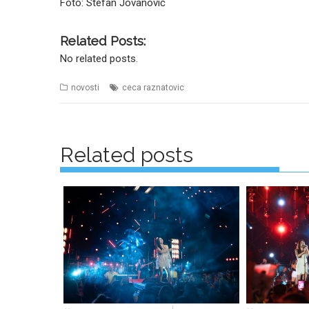
Foto: Stefan Jovanović
Related Posts:
No related posts.
novosti
ceca raznatovic
Posts
navigation
Related posts