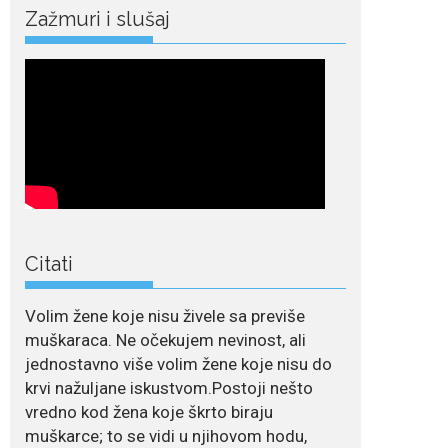
July 21, 2026
Zažmuri i slušaj
Odlazak legendarne
Olivere Katarine: Umrla
u 87. godini
Legendarna glumica
Olivera Katarina preminula je u 87....
July 19, 2026
Ovo je najbolja hrana
za podsticanje
metabolizma za više
energije i zdravu težinu
Citati
Ne postoji brz ni
jednostavan način za
mršavljenje,...
Volim žene koje nisu živele sa previše
muškaraca. Ne očekujem nevinost, ali
July 19, 2026
jednostavno više volim žene koje nisu do
Dejana Golubović
krvi nažuljane iskustvom.Postoji nešto
Pejović zablistala u
kupaćem: Poslije
vredno kod žena koje škrto biraju
drugog porođaja
muškarce; to se vidi u njihovom hodu,
zategnuta kao praćka