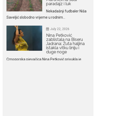
duge noge
Crnogorska pjevačica Nina Petković privukla je
brojne poglede...
July 21, 2026
Odlazak legendarne
Olivere Katarine: Umrla
u 87. godini
Legendarna glumica
Olivera Katarina preminula je u 87....
July 19, 2026
Ovo je najbolja hrana
za podsticanje
metabolizma za više
energije i zdravu težinu
Ne postoji brz ni
jednostavan način za
mršavljenje,...