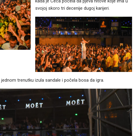
kada je Ceca počela da pjeva hitove koje ima u
svojoj skoro tri decenije dugoj karijeri.
i u jednom trenutku izula sandale i počela bosa da igra.