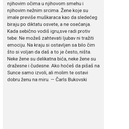
njihovim očima u njihovom smehu i
Crnogorska voditeljka Dejana Golubović Pejović
njihovim nežnim srcima. Žene koje su
ponovo je oduševila...
imale previše muškaraca kao da sledećeg
biraju po diktatu osvete, a ne osećanja.
July 19, 2026
Kada sebično vodiš igru,sve radi protiv
Raskid sa ovim
tebe: Ne možeš zahtevati ljubav ni tražiti
znakovima zodijaka
teško mogu da se
emociju. Na kraju si ostavljen sa bilo čim
zaborave
što si voljan da daš a to je često, ništa.
Bilo da je riječ o njihovoj harizmi, emocionalnoj...
Neke žene su delikatna bića, neke žene su
dražesne i čudesne. Ako hoćeš da pišaš na
Sunce samo izvoli, ali molim te ostavi
dobru ženu na miru. — Čarls Bukovski