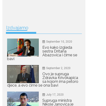
July 19, 2026
Dejana Golubović
Pejović zablistala u
kupaćem: Poslije
drugog porođaja
zategnuta kao praćka
Izdvajamo
Crnogorska voditeljka Dejana Golubović Pejović
ponovo je oduševila...
September 10, 2020
July 19, 2026
Evo kako izgleda
Raskid sa ovim
sestra Dritana
znakovima zodijaka
Abazovića i čime se
teško mogu da se
bavi
zaborave
September 2, 2020
Bilo da je riječ o njihovoj harizmi, emocionalnoj...
Ovo je supruga
Zdravka Krivokapića
July 29, 2026
sa kojom ima petoro
djece, a evo čime se ona bavi
Porodična sreća na
Žabljaku: Dejana i Ilija
pokazali da ljubav ne
July 17, 2020
blijedi
Supruga ministra
Bračni par, voditelji RTCG,
Nikole Janovića je