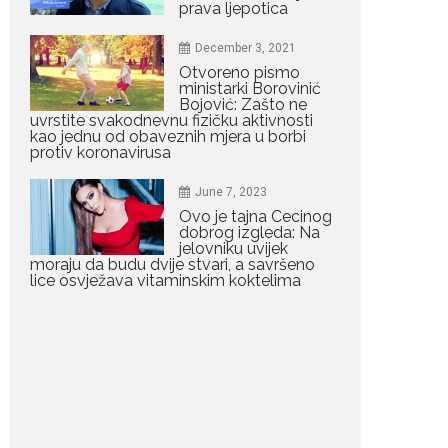
prava ljepotica
Ilija Pejović i Dejana...
December 3, 2021
July 29, 2026
Otvoreno pismo
Nina Petković
ministarki Borovinić
zablistala na crvenom
Bojović: Zašto ne
tepihu u Tivtu: Crna
uvrstite svakodnevnu fizičku aktivnosti
haljina istakla njenu
kao jednu od obaveznih mjera u borbi
vitku liniju
protiv koronavirusa
Crnogorska pjevačica Nina
June 7, 2023
Petković privukla je pažnju na...
Ovo je tajna Cecinog
dobrog izgleda: Na
July 28, 2026
jelovniku uvijek
moraju da budu dvije stvari, a savršeno
Nordic bob je frizura
lice osvježava vitaminskim koktelima
ljeta: Zašto kratki rez
ponovo izgleda
najskuplje
Kratka kosa se ovog ljeta
vraća na velika...
July 28, 2026
Ovo su znakovi masne