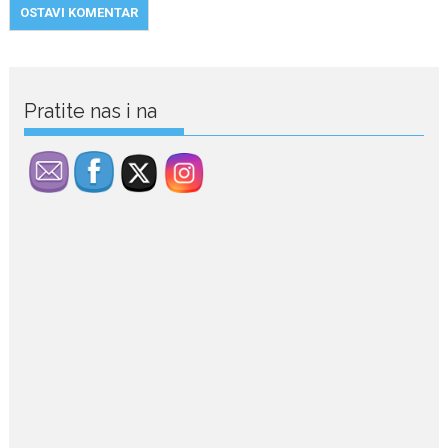
Pratite nas i na
July 29, 2026
Porodična sreća na Žabljaku:
Dejana i Ilija pokazali da
ljubav ne blijedi
Bračni par, voditelji RTCG, Ilija
Pejović i Dejana...
July 29, 2026
Nina Petković zablistala na
crvenom tepihu u Tivtu: Crna