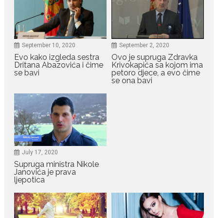
July 19, 2026
Ovo je najbolja hrana za
podsticanje metabolizma za
više energije i zdravu težinu
September 10, 2020
September 2, 2020
Evo kako izgleda sestra
Ovo je supruga Zdravka
Ne postoji brz ni jednostavan
Dritana Abazovića i čime
Krivokapića sa kojom ima
način za mršavljenje,...
se bavi
petoro djece, a evo čime
se ona bavi
July 19, 2026
Dejana Golubović Pejović
zablistala u kupaćem: Poslije
drugog porođaja zategnuta
kao praćka
July 17, 2020
Crnogorska voditeljka Dejana Golubović Pejović ponovo je
Supruga ministra Nikole
oduševila...
Janovića je prava
ljepotica
July 19, 2026
Raskid sa ovim znakovima
zodijaka teško mogu da se
zaborave