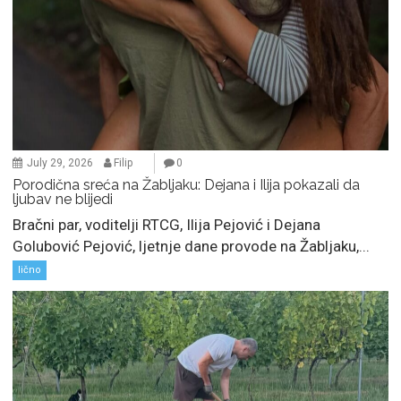
July 29, 2026
Filip
0
Porodična sreća na Žabljaku: Dejana i Ilija pokazali da
ljubav ne blijedi
Bračni par, voditelji RTCG, Ilija Pejović i Dejana
Golubović Pejović, ljetnje dane provode na Žabljaku,...
lično