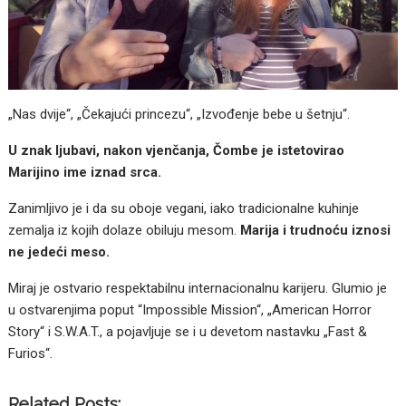
„Nas dvije“, „Čekajući princezu“, „Izvođenje bebe u šetnju“.
U znak ljubavi, nakon vjenčanja, Čombe je istetovirao
Marijino ime iznad srca.
Zanimljivo je i da su oboje vegani, iako tradicionalne kuhinje
zemalja iz kojih dolaze obiluju mesom.
Marija i trudnoću iznosi
ne jedeći meso.
Miraj je ostvario respektabilnu internacionalnu karijeru. Glumio je
u ostvarenjima poput “Impossible Mission“, „American Horror
Story“ i S.W.A.T., a pojavljuje se i u devetom nastavku „Fast &
Furios“.
Related Posts: