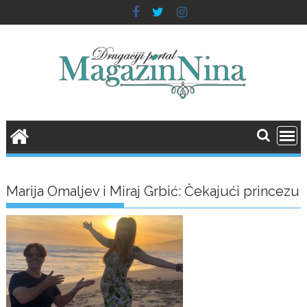
Skip
to
content
Marija Omaljev i Miraj Grbić: Čekajući princezu