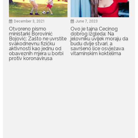
Bilo da je riječ o njihovoj harizmi,
emocionalnoj...
December 3, 2021
June 7, 2023
Otvoreno pismo
Ovo je tajna Cecinog
July 29, 2026
ministarki Borovinić
dobrog izgleda: Na
Porodična sreća na Žabljaku:
Bojović: Zašto ne uvrstite
jelovniku uvijek moraju da
Dejana i Ilija pokazali da
svakodnevnu fizičku
budu dvije stvari, a
ljubav ne blijedi
aktivnosti kao jednu od
savršeno lice osvježava
obaveznih mjera u borbi
vitaminskim koktelima
Bračni par, voditelji RTCG, Ilija
protiv koronavirusa
Pejović i Dejana...
July 29, 2026
Nina Petković zablistala na
crvenom tepihu u Tivtu: Crna
haljina istakla njenu vitku
liniju
Crnogorska pjevačica Nina
Petković privukla je pažnju na...
July 28, 2026