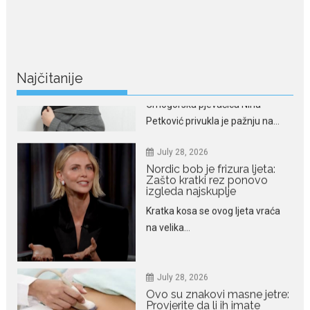
haljina istakla njenu vitku
liniju
Crnogorska pjevačica Nina
Petković privukla je pažnju na...
Najčitanije
July 28, 2026
Nordic bob je frizura ljeta:
Zašto kratki rez ponovo
izgleda najskuplje
Kratka kosa se ovog ljeta vraća
na velika...
July 28, 2026
Ovo su znakovi masne jetre:
Provjerite da li ih imate
Masna jetra nastaje kada se u
ćelijama jetre...
July 28, 2026