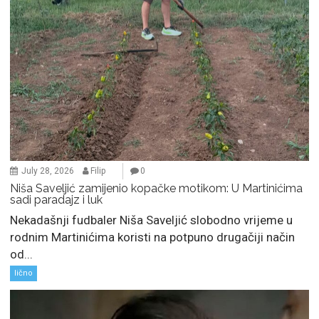
July 28, 2026
Filip
0
Niša Saveljić zamijenio kopačke motikom: U Martinićima
sadi paradajz i luk
Nekadašnji fudbaler Niša Saveljić slobodno vrijeme u
rodnim Martinićima koristi na potpuno drugačiji način
od...
lično