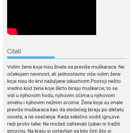
July 22, 2026
Nina Petković zablistala na
Biseru Jadrana: Žuta haljina
istakla vitku liniju i duge noge
Crnogorska pjevačica Nina
Petković privukla je brojne
poglede...
Citati
July 21, 2026
Volim žene koje nisu živele sa previše muškaraca. Ne
Odlazak legendarne Olivere
očekujem nevinost, ali jednostavno više volim žene
Katarine: Umrla u 87. godini
koje nisu do krvi nažuljane iskustvom.Postoji nešto
Legendarna glumica Olivera
vredno kod žena koje škrto biraju muškarce; to se
Katarina preminula je u 87....
vidi u njihovom hodu, njihovim očima u njihovom
smehu i njihovim nežnim srcima. Žene koje su imale
July 19, 2026
previše muškaraca kao da sledećeg biraju po diktatu
Ovo je najbolja hrana za
podsticanje metabolizma za
osvete, a ne osećanja. Kada sebično vodiš igru,sve
više energije i zdravu težinu
radi protiv tebe: Ne možeš zahtevati ljubav ni tražiti
Ne postoji brz ni jednostavan
emociju. Na kraju si ostavljen sa bilo čim što si