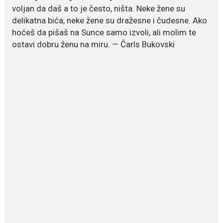
način za mršavljenje,...
voljan da daš a to je često, ništa. Neke žene su
delikatna bića, neke žene su dražesne i čudesne. Ako
hoćeš da pišaš na Sunce samo izvoli, ali molim te
July 19, 2026
ostavi dobru ženu na miru. — Čarls Bukovski
Dejana Golubović Pejović
zablistala u kupaćem: Poslije
drugog porođaja zategnuta
kao praćka
Crnogorska voditeljka Dejana Golubović Pejović ponovo je
oduševila...
July 19, 2026
Raskid sa ovim znakovima
zodijaka teško mogu da se
zaborave
Bilo da je riječ o njihovoj harizmi,
emocionalnoj...