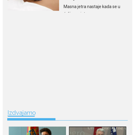
Niša Saveljić zamijenio
kopačke motikom: U
Martinićima sadi paradajz i
luk
Nekadašnji fudbaler Niša Saveljić
slobodno vrijeme u rodnim...
July 22, 2026
Nina Petković zablistala na
Biseru Jadrana: Žuta haljina
istakla vitku liniju i duge noge
Crnogorska pjevačica Nina
Petković privukla je brojne
poglede...
July 21, 2026
Izdvajamo
Odlazak legendarne Olivere
Katarine: Umrla u 87. godini
Legendarna glumica Olivera
Katarina preminula je u 87....