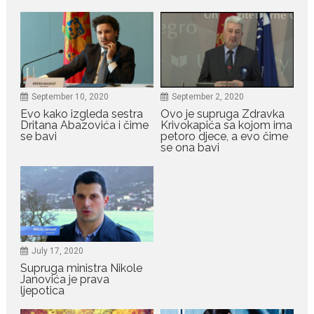
Legendarna glumica Olivera
Katarina preminula je u 87....
July 19, 2026
Ovo je najbolja hrana za
podsticanje metabolizma za
September 10, 2020
September 2, 2020
više energije i zdravu težinu
Evo kako izgleda sestra
Ovo je supruga Zdravka
Ne postoji brz ni jednostavan
Dritana Abazovića i čime
Krivokapića sa kojom ima
se bavi
petoro djece, a evo čime
način za mršavljenje,...
se ona bavi
July 19, 2026
Dejana Golubović Pejović
zablistala u kupaćem: Poslije
drugog porođaja zategnuta
kao praćka
July 17, 2020
Crnogorska voditeljka Dejana Golubović Pejović ponovo je
Supruga ministra Nikole
oduševila...
Janovića je prava
ljepotica
July 19, 2026