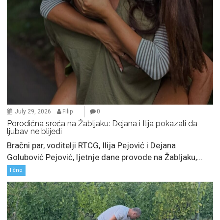
July 29, 2026
Filip
0
Porodična sreća na Žabljaku: Dejana i Ilija pokazali da
ljubav ne blijedi
Bračni par, voditelji RTCG, Ilija Pejović i Dejana
Golubović Pejović, ljetnje dane provode na Žabljaku,...
lično