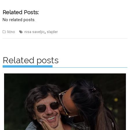
Related Posts:
No related posts.
,
lično
nisa saveljic
slajder
Posts
navigation
Related posts