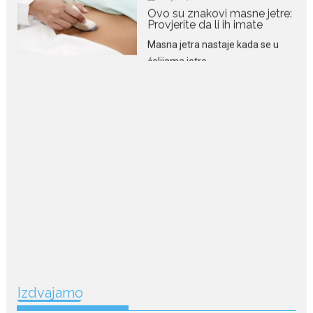
ćelijama jetre...
July 28, 2026
Niša Saveljić zamijenio
kopačke motikom: U
Martinićima sadi paradajz i
luk
Nekadašnji fudbaler Niša Saveljić
slobodno vrijeme u rodnim...
July 22, 2026
Nina Petković zablistala na
Biseru Jadrana: Žuta haljina
istakla vitku liniju i duge noge
Crnogorska pjevačica Nina
Petković privukla je brojne
poglede...
July 21, 2026
Izdvajamo
Odlazak legendarne Olivere
Katarine: Umrla u 87. godini