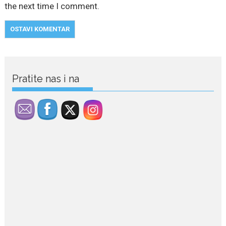
the next time I comment.
Pratite nas i na
July 29, 2026
Porodična sreća na Žabljaku:
Dejana i Ilija pokazali da
ljubav ne blijedi
Bračni par, voditelji RTCG, Ilija
Pejović i Dejana...