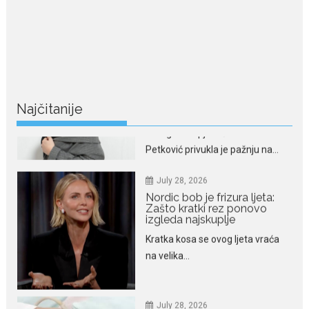
July 29, 2026
Nina Petković zablistala na
crvenom tepihu u Tivtu: Crna
haljina istakla njenu vitku
liniju
Crnogorska pjevačica Nina
Petković privukla je pažnju na...
Najčitanije
July 28, 2026
Nordic bob je frizura ljeta:
Zašto kratki rez ponovo
izgleda najskuplje
Kratka kosa se ovog ljeta vraća
na velika...
July 28, 2026
Ovo su znakovi masne jetre:
Provjerite da li ih imate
Masna jetra nastaje kada se u