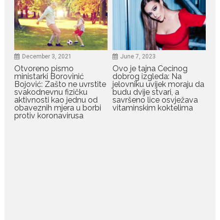
Raskid sa ovim znakovima
zodijaka teško mogu da se
zaborave
Bilo da je riječ o njihovoj harizmi,
emocionalnoj...
December 3, 2021
June 7, 2023
Otvoreno pismo
Ovo je tajna Cecinog
July 29, 2026
ministarki Borovinić
dobrog izgleda: Na
Porodična sreća na Žabljaku:
Bojović: Zašto ne uvrstite
jelovniku uvijek moraju da
Dejana i Ilija pokazali da
svakodnevnu fizičku
budu dvije stvari, a
ljubav ne blijedi
aktivnosti kao jednu od
savršeno lice osvježava
obaveznih mjera u borbi
vitaminskim koktelima
Bračni par, voditelji RTCG, Ilija
protiv koronavirusa
Pejović i Dejana...
July 29, 2026
Nina Petković zablistala na
crvenom tepihu u Tivtu: Crna
haljina istakla njenu vitku
liniju
Crnogorska pjevačica Nina
Petković privukla je pažnju na...