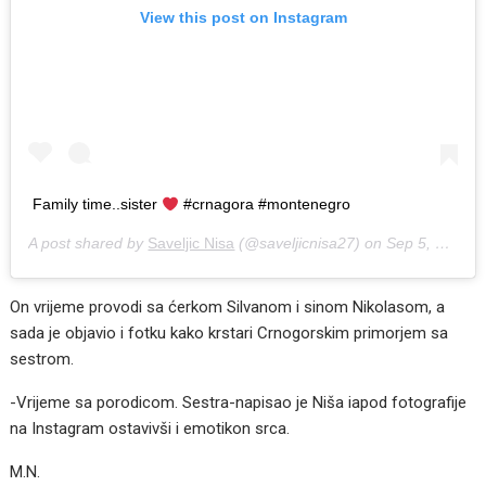
View this post on Instagram
Family time..sister
#crnagora #montenegro
A post shared by
Saveljic Nisa
(@saveljicnisa27) on
Sep 5, 2020 at 4:07am PDT
On vrijeme provodi sa ćerkom Silvanom i sinom Nikolasom, a
sada je objavio i fotku kako krstari Crnogorskim primorjem sa
sestrom.
-Vrijeme sa porodicom. Sestra-napisao je Niša iapod fotografije
na Instagram ostavivši i emotikon srca.
M.N.