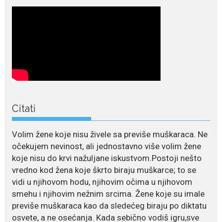
Nekadašnji fudbaler Niša Saveljić
slobodno vrijeme u rodnim...
July 22, 2026
Nina Petković zablistala na
Biseru Jadrana: Žuta haljina
istakla vitku liniju i duge noge
Crnogorska pjevačica Nina
Petković privukla je brojne
Citati
poglede...
July 21, 2026
Volim žene koje nisu živele sa previše muškaraca. Ne
Odlazak legendarne Olivere
očekujem nevinost, ali jednostavno više volim žene
Katarine: Umrla u 87. godini
koje nisu do krvi nažuljane iskustvom.Postoji nešto
Legendarna glumica Olivera
vredno kod žena koje škrto biraju muškarce; to se
Katarina preminula je u 87....
vidi u njihovom hodu, njihovim očima u njihovom
smehu i njihovim nežnim srcima. Žene koje su imale
July 19, 2026
previše muškaraca kao da sledećeg biraju po diktatu
Ovo je najbolja hrana za
osvete, a ne osećanja. Kada sebično vodiš igru,sve
podsticanje metabolizma za