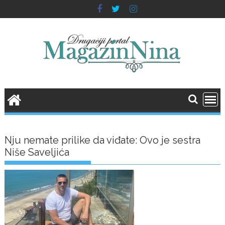
Skip
to
content
Nju nemate prilike da viđate: Ovo je sestra
Niše Saveljića