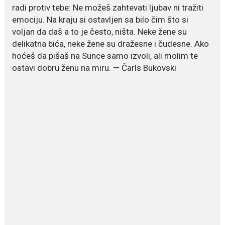
više energije i zdravu težinu
radi protiv tebe: Ne možeš zahtevati ljubav ni tražiti
emociju. Na kraju si ostavljen sa bilo čim što si
Ne postoji brz ni jednostavan
voljan da daš a to je često, ništa. Neke žene su
način za mršavljenje,...
delikatna bića, neke žene su dražesne i čudesne. Ako
hoćeš da pišaš na Sunce samo izvoli, ali molim te
ostavi dobru ženu na miru. — Čarls Bukovski
July 19, 2026
Dejana Golubović Pejović
zablistala u kupaćem: Poslije
drugog porođaja zategnuta
kao praćka
Crnogorska voditeljka Dejana Golubović Pejović ponovo je
oduševila...
July 19, 2026
Raskid sa ovim znakovima
zodijaka teško mogu da se
zaborave
Bilo da je riječ o njihovoj harizmi,
emocionalnoj...