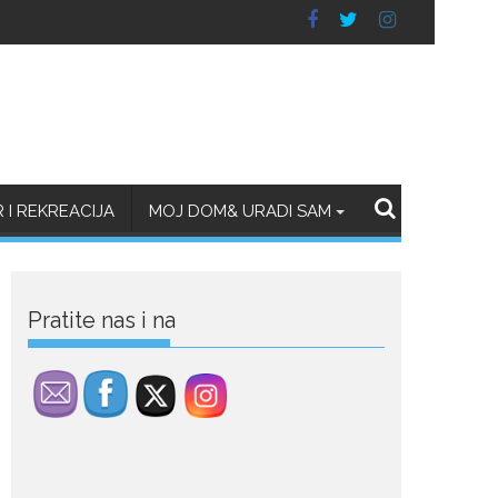
July 29, 2026
Porodična sreća na
Žabljaku: Dejana i Ilija
pokazali da ljubav ne
blijedi
Bračni par, voditelji RTCG,
I REKREACIJA
MOJ DOM& URADI SAM
Ilija Pejović i Dejana...
July 29, 2026
Nina Petković
zablistala na crvenom
Pratite nas i na
tepihu u Tivtu: Crna
haljina istakla njenu
vitku liniju
Crnogorska pjevačica Nina
Petković privukla je pažnju na...
July 28, 2026