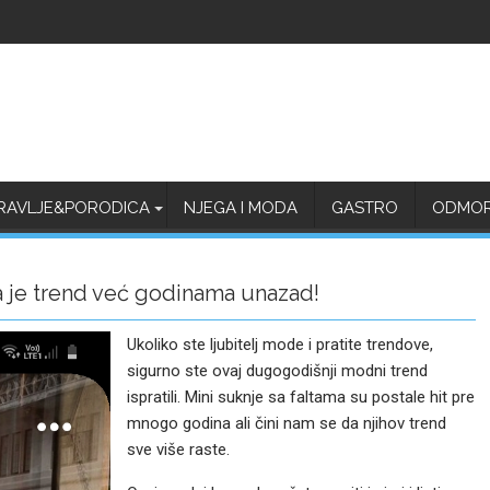
RAVLJE&PORODICA
NJEGA I MODA
GASTRO
ODMOR 
 je trend već godinama unazad!
Ukoliko ste ljubitelj mode i pratite trendove,
sigurno ste ovaj dugogodišnji modni trend
ispratili. Mini suknje sa faltama su postale hit pre
mnogo godina ali čini nam se da njihov trend
sve više raste.