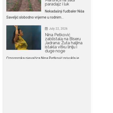
July 22, 2026
Nina Petković
zablistala na Biseru
Jadrana: Žuta haljina
istakla vitku liniju i
duge noge
Crnogorska pjevačica Nina Petković privukla je
brojne poglede...
July 21, 2026
Odlazak legendarne
Olivere Katarine: Umrla
u 87. godini
Legendarna glumica
Olivera Katarina preminula je u 87....
July 19, 2026
Ovo je najbolja hrana
za podsticanje
metabolizma za više
energije i zdravu težinu
Ne postoji brz ni