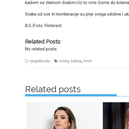
kaišem sa zlatnom šnalom.Uz to crne čizme do kolena 
Svaka od ove tri kombinacije su prije svega udobne i uklo
B.S./Foto: Pinterest
Related Posts:
No related posts.
,
,
njega&moda
moda
suknja
trend
Posts
navigation
Related posts