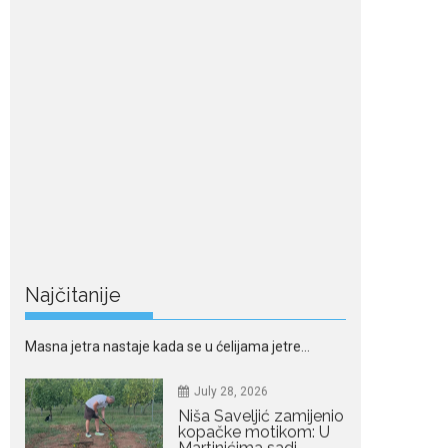
Nordic bob je frizura
ljeta: Zašto kratki rez
ponovo izgleda
najskuplje
Kratka kosa se ovog ljeta
vraća na velika...
July 28, 2026
Ovo su znakovi masne
jetre: Provjerite da li ih
imate
Masna jetra nastaje kada se u ćelijama jetre...
July 28, 2026
Najčitanije
Niša Saveljić zamijenio
kopačke motikom: U
Martinićima sadi
paradajz i luk
Nekadašnji fudbaler Niša
Saveljić slobodno vrijeme u rodnim...