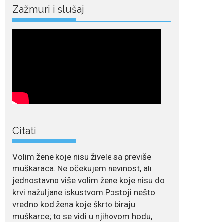
Zažmuri i slušaj
Crnogorska pjevačica Nina Petković privukla je
brojne poglede...
July 21, 2026
Odlazak legendarne
Olivere Katarine: Umrla
u 87. godini
Legendarna glumica
Olivera Katarina preminula je u 87....
July 19, 2026
Citati
Ovo je najbolja hrana
za podsticanje
metabolizma za više
energije i zdravu težinu
Volim žene koje nisu živele sa previše
muškaraca. Ne očekujem nevinost, ali
Ne postoji brz ni
jednostavno više volim žene koje nisu do
jednostavan način za
krvi nažuljane iskustvom.Postoji nešto
mršavljenje,...
vredno kod žena koje škrto biraju
muškarce; to se vidi u njihovom hodu,
July 19, 2026