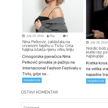
July 29, 2026
Filip
0
Nina Petković zablistala na
July 28, 2026
crvenom tepihu u Tivtu: Crna
Nordic bob je
haljina istakla njenu vitku liniju
kratki rez p
najskuplje
Crnogorska pjevačica Nina
Petković privukla je pažnju na
Kratka kosa 
Internacional Fashion Festivalu u
na velika vra
Tivtu, gdje se...
napadne tra
njega&moda
njega&moda
OSTAVI KOMENTAR