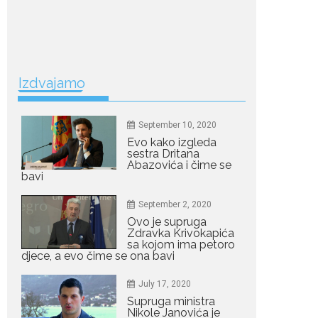
jednostavan način za
mršavljenje,...
July 19, 2026
Dejana Golubović
Izdvajamo
Pejović zablistala u
kupaćem: Poslije
drugog porođaja
zategnuta kao praćka
September 10, 2020
Evo kako izgleda
Crnogorska voditeljka Dejana Golubović Pejović
sestra Dritana
ponovo je oduševila...
Abazovića i čime se
bavi
July 19, 2026
September 2, 2020
Raskid sa ovim
Ovo je supruga
znakovima zodijaka
Zdravka Krivokapića
teško mogu da se
sa kojom ima petoro
zaborave
djece, a evo čime se ona bavi
Bilo da je riječ o njihovoj harizmi, emocionalnoj...
July 17, 2020
July 29, 2026
Supruga ministra
Nikole Janovića je
Porodična sreća na