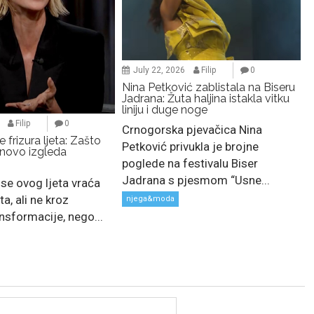
July 22, 2026
Filip
0
Nina Petković zablistala na Biseru
Jadrana: Žuta haljina istakla vitku
liniju i duge noge
Filip
0
Crnogorska pjevačica Nina
 frizura ljeta: Zašto
Petković privukla je brojne
onovo izgleda
poglede na festivalu Biser
Jadrana s pjesmom “Usne...
se ovog ljeta vraća
ta, ali ne kroz
njega&moda
nsformacije, nego...