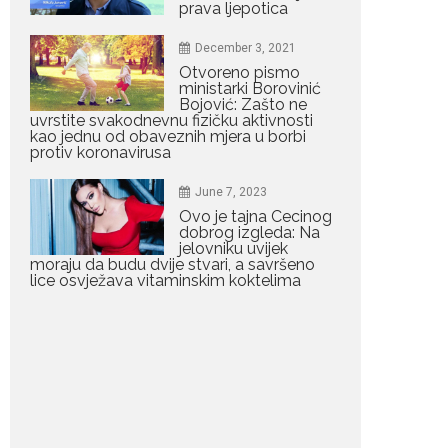
prava ljepotica
Žabljaku: Dejana i Ilija
pokazali da ljubav ne
blijedi
December 3, 2021
Otvoreno pismo
Bračni par, voditelji RTCG,
ministarki Borovinić
Ilija Pejović i Dejana...
Bojović: Zašto ne
uvrstite svakodnevnu fizičku aktivnosti
kao jednu od obaveznih mjera u borbi
July 29, 2026
protiv koronavirusa
Nina Petković
zablistala na crvenom
June 7, 2023
tepihu u Tivtu: Crna
haljina istakla njenu
Ovo je tajna Cecinog
vitku liniju
dobrog izgleda: Na
jelovniku uvijek
Crnogorska pjevačica Nina
moraju da budu dvije stvari, a savršeno
lice osvježava vitaminskim koktelima
Petković privukla je pažnju na...
July 28, 2026
Nordic bob je frizura
ljeta: Zašto kratki rez
ponovo izgleda
najskuplje
Kratka kosa se ovog ljeta