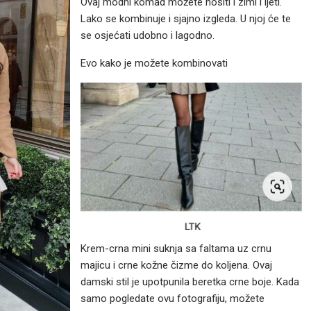
Ovaj modni komad možete nositi i zimi i ljeti.
Lako se kombinuje i sjajno izgleda. U njoj će te
se osjećati udobno i lagodno.
Evo kako je možete kombinovati
Krem-crna mini suknja sa faltama uz crnu
majicu i crne kožne čizme do koljena. Ovaj
damski stil je upotpunila beretka crne boje. Kada
samo pogledate ovu fotografiju, možete