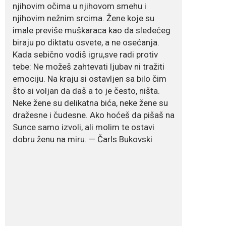
njihovim očima u njihovom smehu i
Dejana Golubović
Pejović zablistala u
njihovim nežnim srcima. Žene koje su
kupaćem: Poslije
imale previše muškaraca kao da sledećeg
drugog porođaja
zategnuta kao praćka
biraju po diktatu osvete, a ne osećanja.
Crnogorska voditeljka Dejana Golubović Pejović
Kada sebično vodiš igru,sve radi protiv
ponovo je oduševila...
tebe: Ne možeš zahtevati ljubav ni tražiti
emociju. Na kraju si ostavljen sa bilo čim
July 19, 2026
što si voljan da daš a to je često, ništa.
Raskid sa ovim
Neke žene su delikatna bića, neke žene su
znakovima zodijaka
dražesne i čudesne. Ako hoćeš da pišaš na
teško mogu da se
zaborave
Sunce samo izvoli, ali molim te ostavi
dobru ženu na miru. — Čarls Bukovski
Bilo da je riječ o njihovoj harizmi, emocionalnoj...