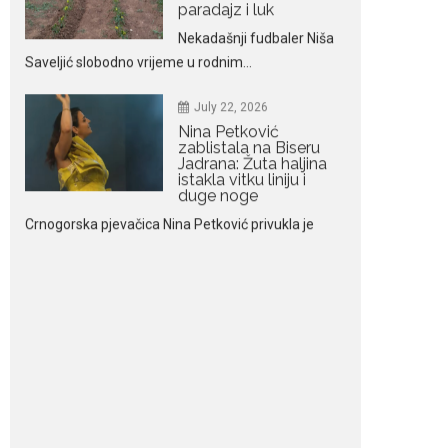
July 22, 2026
Nina Petković
zablistala na Biseru
Jadrana: Žuta haljina
istakla vitku liniju i
duge noge
Crnogorska pjevačica Nina Petković privukla je
brojne poglede...
July 21, 2026
Odlazak legendarne
Olivere Katarine: Umrla
u 87. godini
Legendarna glumica
Olivera Katarina preminula je u 87....
July 19, 2026
Ovo je najbolja hrana
za podsticanje
metabolizma za više
energije i zdravu težinu