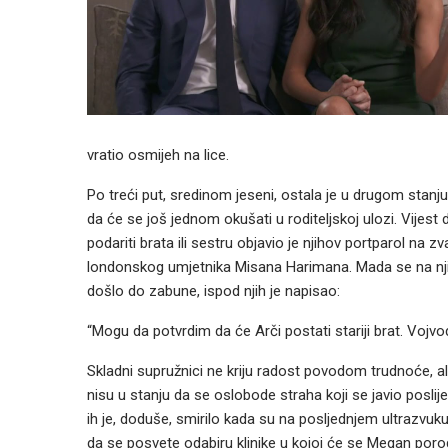
vratio osmijeh na lice.
Po treći put, sredinom jeseni, ostala je u drugom stanju
da će se još jednom okušati u roditeljskoj ulozi. Vijest
podariti brata ili sestru objavio je njihov portparol na zv
londonskog umjetnika Misana Harimana. Mada se na njima
došlo do zabune, ispod njih je napisao:
“Mogu da potvrdim da će Arči postati stariji brat. Vojvo
Skladni supružnici ne kriju radost povodom trudnoće, ali n
nisu u stanju da se oslobode straha koji se javio poslij
ih je, doduše, smirilo kada su na posljednjem ultrazvuk
da se posvete odabiru klinike u kojoj će se Megan porodi