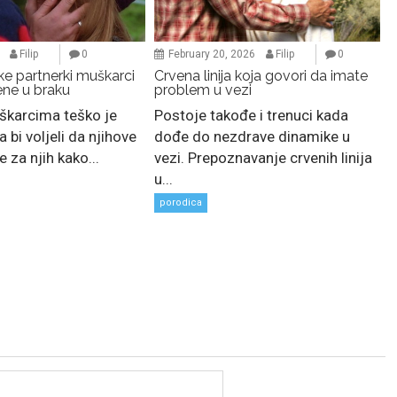
Filip
0
February 20, 2026
Filip
0
e partnerki muškarci
Crvena linija koja govori da imate
ene u braku
problem u vezi
karcima teško je
Postoje takođe i trenuci kada
a bi voljeli da njihove
dođe do nezdrave dinamike u
 za njih kako...
vezi. Prepoznavanje crvenih linija
u...
porodica