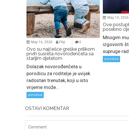
May 10, 2026
Ove postupk
posebno cij
Mnogim muš
May 16, 2026
Filip
0
izgovoriti št
Ovo su najčešće greške prilikom
supruge rade
prvih susreta novorođenčeta sa
starijim djetetom
porodica
Dolazak novorođenčeta u
porodicu za roditelje je uvijek
radostan trenutak, koji u isto
vrijeme može...
porodica
OSTAVI KOMENTAR