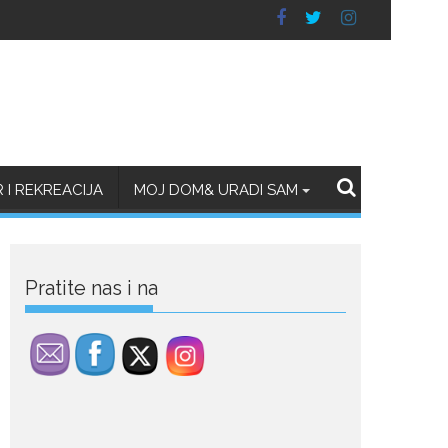
July 29, 2026
Porodična sreća na
Žabljaku: Dejana i Ilija
pokazali da ljubav ne
blijedi
Bračni par, voditelji RTCG,
I REKREACIJA
MOJ DOM& URADI SAM
Ilija Pejović i Dejana...
July 29, 2026
Nina Petković
Pratite nas i na
zablistala na crvenom
tepihu u Tivtu: Crna
haljina istakla njenu
vitku liniju
Crnogorska pjevačica Nina
Petković privukla je pažnju na...
July 28, 2026