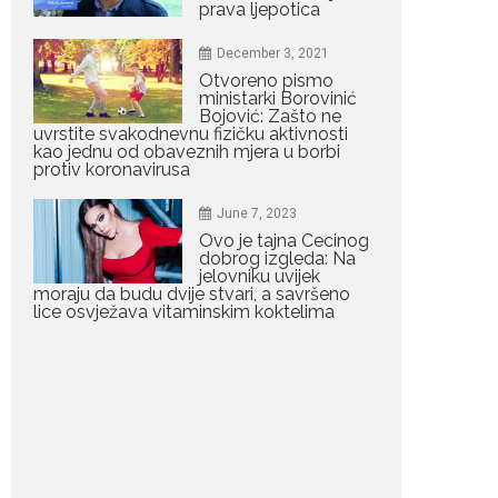
Porodična sreća na
prava ljepotica
Žabljaku: Dejana i Ilija
pokazali da ljubav ne
December 3, 2021
blijedi
Otvoreno pismo
Bračni par, voditelji RTCG,
ministarki Borovinić
Bojović: Zašto ne
Ilija Pejović i Dejana...
uvrstite svakodnevnu fizičku aktivnosti
kao jednu od obaveznih mjera u borbi
July 29, 2026
protiv koronavirusa
Nina Petković
zablistala na crvenom
June 7, 2023
tepihu u Tivtu: Crna
Ovo je tajna Cecinog
haljina istakla njenu
dobrog izgleda: Na
vitku liniju
jelovniku uvijek
moraju da budu dvije stvari, a savršeno
Crnogorska pjevačica Nina
lice osvježava vitaminskim koktelima
Petković privukla je pažnju na...
July 28, 2026
Nordic bob je frizura
ljeta: Zašto kratki rez
ponovo izgleda
najskuplje
Kratka kosa se ovog ljeta