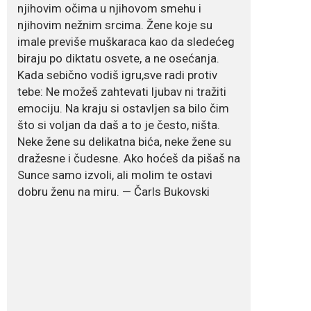
njihovim očima u njihovom smehu i
Dejana Golubović
Pejović zablistala u
njihovim nežnim srcima. Žene koje su
kupaćem: Poslije
imale previše muškaraca kao da sledećeg
drugog porođaja
zategnuta kao praćka
biraju po diktatu osvete, a ne osećanja.
Kada sebično vodiš igru,sve radi protiv
Crnogorska voditeljka Dejana Golubović Pejović
tebe: Ne možeš zahtevati ljubav ni tražiti
ponovo je oduševila...
emociju. Na kraju si ostavljen sa bilo čim
što si voljan da daš a to je često, ništa.
July 19, 2026
Neke žene su delikatna bića, neke žene su
Raskid sa ovim
znakovima zodijaka
dražesne i čudesne. Ako hoćeš da pišaš na
teško mogu da se
Sunce samo izvoli, ali molim te ostavi
zaborave
dobru ženu na miru. — Čarls Bukovski
Bilo da je riječ o njihovoj harizmi, emocionalnoj...