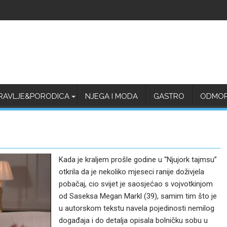
RAVLJE&PORODICA
NJEGA I MODA
GASTRO
ODMOR 
Kada je kraljem prošle godine u “Njujork tajmsu”
otkrila da je nekoliko mjeseci ranije doživjela
pobačaj, cio svijet je saosjećao s vojvotkinjom
od Saseksa Megan Markl (39), samim tim što je
u autorskom tekstu navela pojedinosti nemilog
događaja i do detalja opisala bolničku sobu u