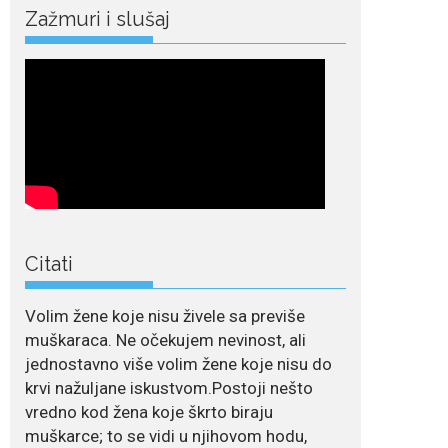
Zažmuri i slušaj
Crnogorska pjevačica Nina Petković privukla je
brojne poglede...
July 21, 2026
Odlazak legendarne
Olivere Katarine: Umrla
u 87. godini
Legendarna glumica
Olivera Katarina preminula je u 87....
July 19, 2026
Citati
Ovo je najbolja hrana
za podsticanje
metabolizma za više
Volim žene koje nisu živele sa previše
energije i zdravu težinu
muškaraca. Ne očekujem nevinost, ali
Ne postoji brz ni
jednostavno više volim žene koje nisu do
jednostavan način za
krvi nažuljane iskustvom.Postoji nešto
mršavljenje,...
vredno kod žena koje škrto biraju
muškarce; to se vidi u njihovom hodu,
July 19, 2026