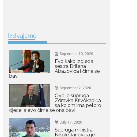
Ne postoji brz ni
jednostavan način za
mršavljenje,...
July 19, 2026
Izdvajamo
Dejana Golubović
Pejović zablistala u
kupaćem: Poslije
drugog porođaja
September 10, 2020
zategnuta kao praćka
Evo kako izgleda
Crnogorska voditeljka Dejana Golubović Pejović
sestra Dritana
Abazovića i čime se
ponovo je oduševila...
bavi
July 19, 2026
September 2, 2020
Raskid sa ovim
Ovo je supruga
znakovima zodijaka
Zdravka Krivokapića
teško mogu da se
sa kojom ima petoro
zaborave
djece, a evo čime se ona bavi
Bilo da je riječ o njihovoj harizmi, emocionalnoj...
July 17, 2020
Supruga ministra
July 29, 2026
Nikole Janovića je