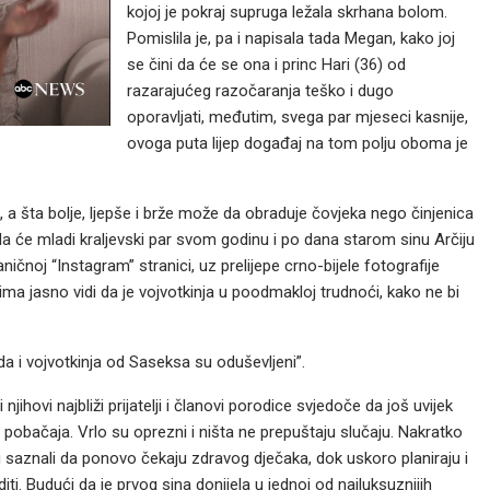
kojoj je pokraj supruga ležala skrhana bolom.
Pomislila je, pa i napisala tada Megan, kako joj
se čini da će se ona i princ Hari (36) od
razarajućeg razočaranja teško i dugo
oporavljati, međutim, svega par mjeseci kasnije,
ovoga puta lijep događaj na tom polju oboma je
, a šta bolje, ljepše i brže može da obraduje čovjeka nego činjenica
 da će mladi kraljevski par svom godinu i po dana starom sinu Arčiju
aničnoj “Instagram” stranici, uz prelijepe crno-bijele fotografije
 jasno vidi da je vojvotkinja u poodmakloj trudnoći, kako ne bi
da i vojvotkinja od Saseksa su oduševljeni”.
jihovi najbliži prijatelji i članovi porodice svjedoče da još uvijek
e pobačaja. Vrlo su oprezni i ništa ne prepuštaju slučaju. Nakratko
u saznali da ponovo čekaju zdravog dječaka, dok uskoro planiraju i
ti. Budući da je prvog sina donijela u jednoj od najluksuznijih