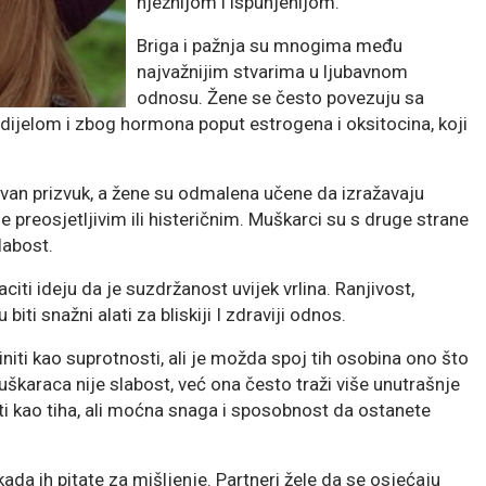
nježnijom i ispunjenijom.
Briga i pažnja su mnogima među
najvažnijim stvarima u ljubavnom
odnosu. Žene se često povezuju sa
dijelom i zbog hormona poput estrogena i oksitocina, koji
van prizvuk, a žene su odmalena učene da izražavaju
 preosjetljivim ili histeričnim. Muškarci su s druge strane
labost.
citi ideju da je suzdržanost uvijek vrlina. Ranjivost,
ti snažni alati za bliskiji I zdraviji odnos.
iti kao suprotnosti, ali je možda spoj tih osobina ono što
škaraca nije slabost, već ona često traži više unutrašnje
i kao tiha, ali moćna snaga i sposobnost da ostanete
ada ih pitate za mišljenje. Partneri žele da se osjećaju