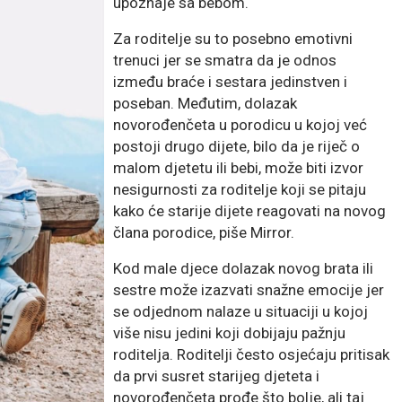
upoznaje sa bebom.
Za roditelje su to posebno emotivni
trenuci jer se smatra da je odnos
između braće i sestara jedinstven i
poseban. Međutim, dolazak
novorođenčeta u porodicu u kojoj već
postoji drugo dijete, bilo da je riječ o
malom djetetu ili bebi, može biti izvor
nesigurnosti za roditelje koji se pitaju
kako će starije dijete reagovati na novog
člana porodice, piše Mirror.
Kod male djece dolazak novog brata ili
sestre može izazvati snažne emocije jer
se odjednom nalaze u situaciji u kojoj
više nisu jedini koji dobijaju pažnju
roditelja. Roditelji često osjećaju pritisak
da prvi susret starijeg djeteta i
novorođenčeta prođe što bolje, ali taj