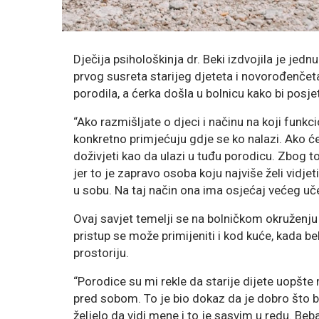
Dječija psihološkinja dr. Beki izdvojila je jedn
prvog susreta starijeg djeteta i novorođenčeta.
porodila, a ćerka došla u bolnicu kako bi posjet
“Ako razmišljate o djeci i načinu na koji funkc
konkretno primjećuju gdje se ko nalazi. Ako ć
doživjeti kao da ulazi u tuđu porodicu. Zbog to
jer to je zapravo osoba koju najviše želi vid
u sobu. Na taj način ona ima osjećaj većeg učes
Ovaj savjet temelji se na bolničkom okruženju 
pristup se može primijeniti i kod kuće, kada beb
prostoriju.
“Porodice su mi rekle da starije dijete uopšte nij
pred sobom. To je bio dokaz da je dobro što be
željelo da vidi mene i to je sasvim u redu. Beba