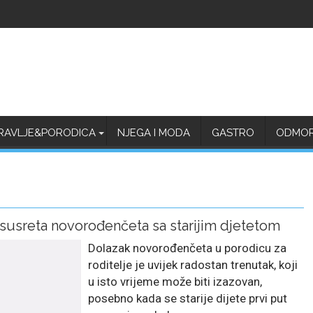
RAVLJE&PORODICA
NJEGA I MODA
GASTRO
ODMOR 
 susreta novorođenčeta sa starijim djetetom
Dolazak novorođenčeta u porodicu za
roditelje je uvijek radostan trenutak, koji
u isto vrijeme može biti izazovan,
posebno kada se starije dijete prvi put