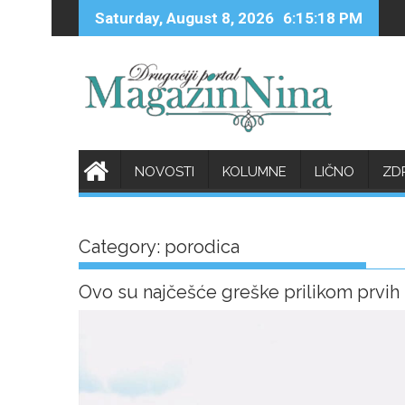
Skip
Saturday, August 8, 2026
6:15:19 PM
to
content
NOVOSTI
KOLUMNE
LIČNO
ZD
Category:
porodica
Ovo su najčešće greške prilikom prvih