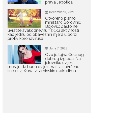
Žabljaku: Dejana i Ilija
prava ljepotica
pokazali da ljubav ne
blijedi
December 3, 2021
Bračni par, voditelji RTCG,
Otvoreno pismo
ministarki Borovinić
Ilija Pejović i Dejana...
Bojović: Zašto ne
uvrstite svakodnevnu fizičku aktivnosti
kao jednu od obaveznih mjera u borbi
July 29, 2026
protiv koronavirusa
Nina Petković
zablistala na crvenom
tepihu u Tivtu: Crna
June 7, 2023
haljina istakla njenu
Ovo je tajna Cecinog
vitku liniju
dobrog izgleda: Na
jelovniku uvijek
Crnogorska pjevačica Nina
moraju da budu dvije stvari, a savršeno
Petković privukla je pažnju na...
lice osvježava vitaminskim koktelima
July 28, 2026
Nordic bob je frizura
ljeta: Zašto kratki rez
ponovo izgleda
najskuplje
Kratka kosa se ovog ljeta
vraća na velika...