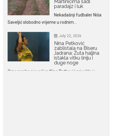
Nina Petković
zablistala na Biseru
Jadrana: Žuta haljina
istakla vitku liniju i
duge noge
Crnogorska pjevačica Nina Petković privukla je
brojne poglede...
July 21, 2026
Odlazak legendarne
Olivere Katarine: Umrla
u 87. godini
Legendarna glumica
Olivera Katarina preminula je u 87....
July 19, 2026
Ovo je najbolja hrana
za podsticanje
metabolizma za više
energije i zdravu težinu
Ne postoji brz ni