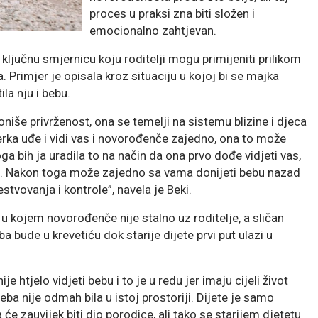
proces u praksi zna biti složen i
emocionalno zahtjevan.
u ključnu smjernicu koju roditelji mogu primijeniti prilikom
 Primjer je opisala kroz situaciju u kojoj bi se majka
ila nju i bebu.
ioniše privrženost, ona se temelji na sistemu blizine i djeca
erka uđe i vidi vas i novorođenče zajedno, ona to može
ga bih ja uradila to na način da ona prvo dođe vidjeti vas,
jeti. Nakon toga može zajedno sa vama donijeti bebu nazad
tvovanja i kontrole”, navela je Beki.
u kojem novorođenče nije stalno uz roditelje, a sličan
a bude u krevetiću dok starije dijete prvi put ulazi u
e htjelo vidjeti bebu i to je u redu jer imaju cijeli život
ba nije odmah bila u istoj prostoriji. Dijete je samo
 će zauvijek biti dio porodice, ali tako se starijem djetetu