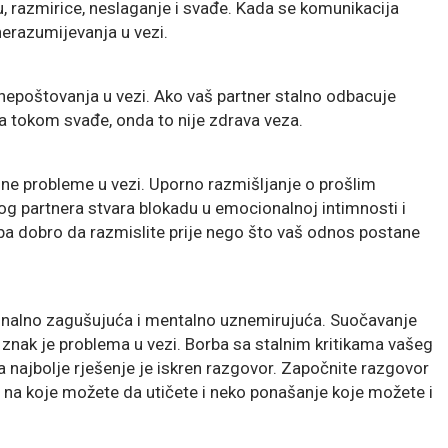
u, razmirice, neslaganje i svađe. Kada se komunikacija
nerazumijevanja u vezi.
 nepoštovanja u vezi. Ako vaš partner stalno odbacuje
 tokom svađe, onda to nije zdrava veza.
ljne probleme u vezi. Uporno razmišljanje o prošlim
nog partnera stvara blokadu u emocionalnoj intimnosti i
eba dobro da razmislite prije nego što vaš odnos postane
ionalno zagušujuća i mentalno uznemirujuća. Suočavanje
 znak je problema u vezi. Borba sa stalnim kritikama vašeg
najbolje rješenje je iskren razgovor. Započnite razgovor
dbe na koje možete da utičete i neko ponašanje koje možete i