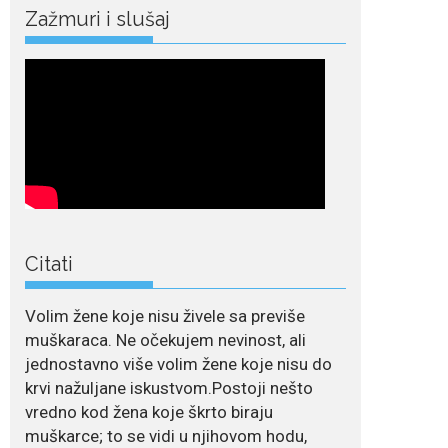
Crnogorska pjevačica Nina Petković privukla je
Zažmuri i slušaj
brojne poglede...
July 21, 2026
Odlazak legendarne
Olivere Katarine: Umrla
u 87. godini
Legendarna glumica
Olivera Katarina preminula je u 87....
July 19, 2026
Ovo je najbolja hrana
Citati
za podsticanje
metabolizma za više
energije i zdravu težinu
Volim žene koje nisu živele sa previše
Ne postoji brz ni
muškaraca. Ne očekujem nevinost, ali
jednostavan način za
jednostavno više volim žene koje nisu do
mršavljenje,...
krvi nažuljane iskustvom.Postoji nešto
vredno kod žena koje škrto biraju
July 19, 2026
muškarce; to se vidi u njihovom hodu,