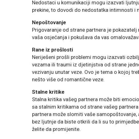
Nedostaci u komunikaciji mogu izazvati ljutnj
prekine, to dovodi do nedostatka intimnosti i 
Nepoštovanje
Prigovaranje od strane partnera je pokazatelj
vaša osjećanja i pokušava da vas omalovažava
Rane iz prošlosti
Neriješeni prošli problemi mogu izazvati ozbi
vezama ili traumi iz djetinjstva od strane jed
vezivanju unutar veze. Ovo je tema o kojoj tr
nešto više od romantične veze.
​Stalne kritike
Stalna kritika vašeg partnera može biti emoc
sa stalnim kritikama od strane vašeg partnera
partnera može slomiti vaše samopoštovanje, a 
bez ljutnje da biste otkrili da li su to primje
želite da promijenite.