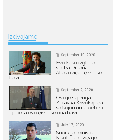
jednostavan način za
mršavljenje,...
July 19, 2026
Dejana Golubović
Izdvajamo
Pejović zablistala u
kupaćem: Poslije
drugog porođaja
zategnuta kao praćka
September 10, 2020
Crnogorska voditeljka Dejana Golubović Pejović
Evo kako izgleda
sestra Dritana
ponovo je oduševila...
Abazovića i čime se
bavi
July 19, 2026
September 2, 2020
Raskid sa ovim
znakovima zodijaka
Ovo je supruga
teško mogu da se
Zdravka Krivokapića
zaborave
sa kojom ima petoro
djece, a evo čime se ona bavi
Bilo da je riječ o njihovoj harizmi, emocionalnoj...
July 17, 2020
July 29, 2026
Supruga ministra
Porodična sreća na
Nikole Janovića je