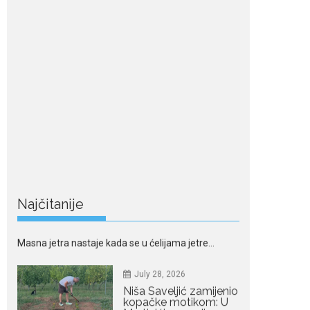
ljeta: Zašto kratki rez
ponovo izgleda
najskuplje
Kratka kosa se ovog ljeta
vraća na velika...
July 28, 2026
Ovo su znakovi masne
jetre: Provjerite da li ih
imate
Masna jetra nastaje kada se u ćelijama jetre...
July 28, 2026
Najčitanije
Niša Saveljić zamijenio
kopačke motikom: U
Martinićima sadi
paradajz i luk
Nekadašnji fudbaler Niša
Saveljić slobodno vrijeme u rodnim...
July 22, 2026