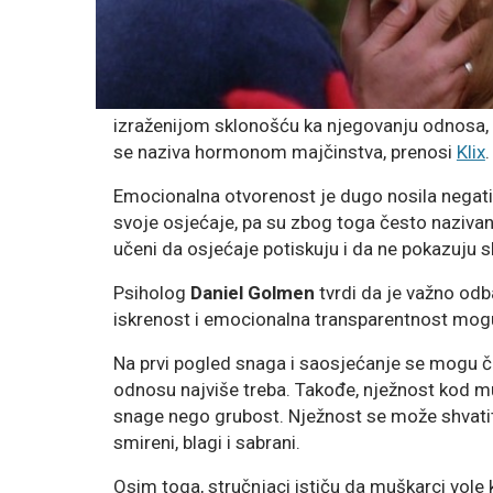
izraženijom sklonošću ka njegovanju odnosa, 
se naziva hormonom majčinstva, prenosi
Klix
.
Emocionalna otvorenost je dugo nosila negati
svoje osjećaje, pa su zbog toga često nazivane
učeni da osjećaje potiskuju i da ne pokazuju s
Psiholog
Daniel Golmen
tvrdi da je važno odba
iskrenost i emocionalna transparentnost mogu bi
Na prvi pogled snaga i saosjećanje se mogu čin
odnosu najviše treba. Takođe, nježnost kod mu
snage nego grubost. Nježnost se može shvatit
smireni, blagi i sabrani.
Osim toga, stručnjaci ističu da muškarci vole k