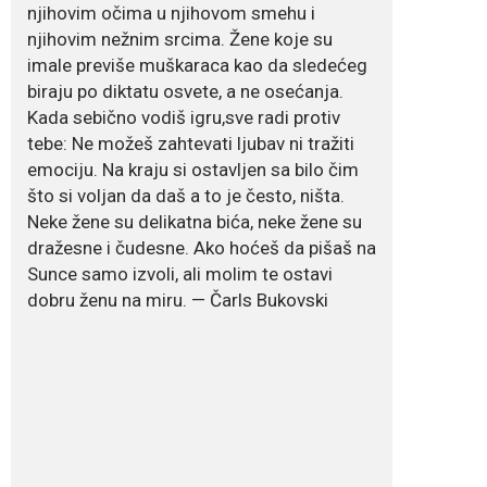
Dejana Golubović
njihovim očima u njihovom smehu i
Pejović zablistala u
njihovim nežnim srcima. Žene koje su
kupaćem: Poslije
drugog porođaja
imale previše muškaraca kao da sledećeg
zategnuta kao praćka
biraju po diktatu osvete, a ne osećanja.
Crnogorska voditeljka Dejana Golubović Pejović
Kada sebično vodiš igru,sve radi protiv
ponovo je oduševila...
tebe: Ne možeš zahtevati ljubav ni tražiti
emociju. Na kraju si ostavljen sa bilo čim
July 19, 2026
što si voljan da daš a to je često, ništa.
Raskid sa ovim
Neke žene su delikatna bića, neke žene su
znakovima zodijaka
teško mogu da se
dražesne i čudesne. Ako hoćeš da pišaš na
zaborave
Sunce samo izvoli, ali molim te ostavi
Bilo da je riječ o njihovoj harizmi, emocionalnoj...
dobru ženu na miru. — Čarls Bukovski