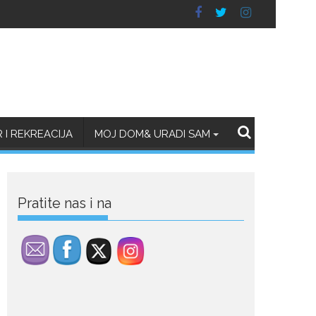
July 29, 2026
Porodična sreća na
Žabljaku: Dejana i Ilija
pokazali da ljubav ne
blijedi
Bračni par, voditelji RTCG,
I REKREACIJA
MOJ DOM& URADI SAM
Ilija Pejović i Dejana...
July 29, 2026
Nina Petković
zablistala na crvenom
Pratite nas i na
tepihu u Tivtu: Crna
haljina istakla njenu
vitku liniju
Crnogorska pjevačica Nina
Petković privukla je pažnju na...
July 28, 2026
Nordic bob je frizura