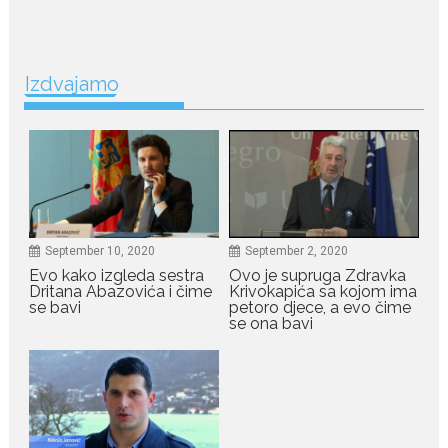
Petković privukla je brojne
poglede...
Izdvajamo
July 21, 2026
Odlazak legendarne Olivere
Katarine: Umrla u 87. godini
Legendarna glumica Olivera
Katarina preminula je u 87....
July 19, 2026
Ovo je najbolja hrana za
September 10, 2020
September 2, 2020
podsticanje metabolizma za
Evo kako izgleda sestra
Ovo je supruga Zdravka
više energije i zdravu težinu
Dritana Abazovića i čime
Krivokapića sa kojom ima
se bavi
petoro djece, a evo čime
Ne postoji brz ni jednostavan
se ona bavi
način za mršavljenje,...
July 19, 2026
Dejana Golubović Pejović
zablistala u kupaćem: Poslije