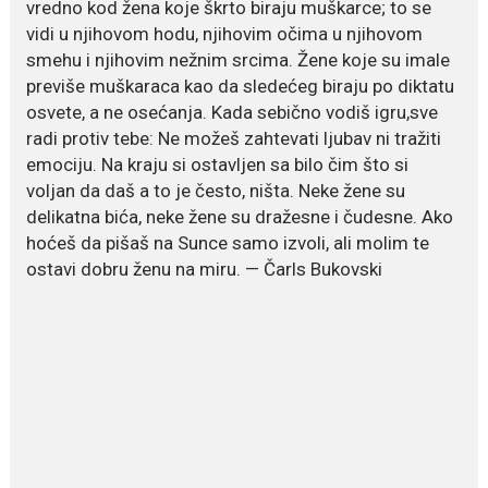
vredno kod žena koje škrto biraju muškarce; to se
Legendarna glumica Olivera
vidi u njihovom hodu, njihovim očima u njihovom
Katarina preminula je u 87....
smehu i njihovim nežnim srcima. Žene koje su imale
previše muškaraca kao da sledećeg biraju po diktatu
July 19, 2026
osvete, a ne osećanja. Kada sebično vodiš igru,sve
Ovo je najbolja hrana za
radi protiv tebe: Ne možeš zahtevati ljubav ni tražiti
podsticanje metabolizma za
više energije i zdravu težinu
emociju. Na kraju si ostavljen sa bilo čim što si
voljan da daš a to je često, ništa. Neke žene su
Ne postoji brz ni jednostavan
delikatna bića, neke žene su dražesne i čudesne. Ako
način za mršavljenje,...
hoćeš da pišaš na Sunce samo izvoli, ali molim te
ostavi dobru ženu na miru. — Čarls Bukovski
July 19, 2026
Dejana Golubović Pejović
zablistala u kupaćem: Poslije
drugog porođaja zategnuta
kao praćka
Crnogorska voditeljka Dejana Golubović Pejović ponovo je
oduševila...
July 19, 2026