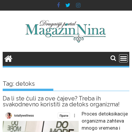
Skip
to
content
Tag:
detoks
Da li ste čuli za ove čajeve? Treba ih
svakodnevno koristiti za detoks organizma!
Proces detoksikacije
organizma zahteva
mnogo vremena i