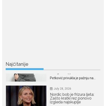
Dejana i Ilija pokazali da
ljubav ne blijedi
Bračni par, voditelji RTCG, Ilija
Pejović i Dejana...
July 29, 2026
Nina Petković zablistala na
crvenom tepihu u Tivtu: Crna
haljina istakla njenu vitku
liniju
Crnogorska pjevačica Nina
Najčitanije
Petković privukla je pažnju na...
July 28, 2026
Nordic bob je frizura ljeta:
Zašto kratki rez ponovo
izgleda najskuplje
Kratka kosa se ovog ljeta vraća
na velika...