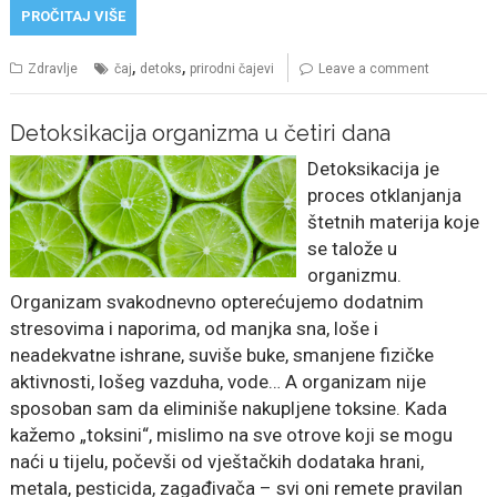
PROČITAJ VIŠE
,
,
Zdravlje
čaj
detoks
prirodni čajevi
Leave a comment
Detoksikacija organizma u četiri dana
Detoksikacija je
proces otklanjanja
štetnih materija koje
se talože u
organizmu.
Organizam svakodnevno opterećujemo dodatnim
stresovima i naporima, od manjka sna, loše i
neadekvatne ishrane, suviše buke, smanjene fizičke
aktivnosti, lošeg vazduha, vode… A organizam nije
sposoban sam da eliminiše nakupljene toksine. Kada
kažemo „toksini“, mislimo na sve otrove koji se mogu
naći u tijelu, počevši od vještačkih dodataka hrani,
metala, pesticida, zagađivača – svi oni remete pravilan