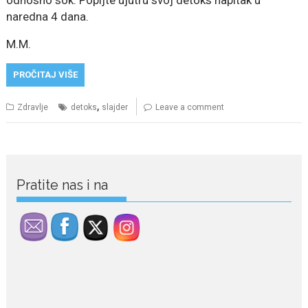
odnosno sok. Popijte ujutru svoj detoks napitak u
naredna 4 dana.
M.M.
PROČITAJ VIŠE
,
Zdravlje
detoks
slajder
Leave a comment
Pratite nas i na
July 29, 2026
Porodična sreća na Žabljaku: