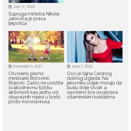
drugog porođaja zategnuta
July 17, 2020
kao praćka
Supruga ministra Nikole
Crnogorska voditeljka Dejana Golubović Pejović ponovo je
Janovića je prava
ljepotica
oduševila...
July 19, 2026
Raskid sa ovim znakovima
zodijaka teško mogu da se
zaborave
Bilo da je riječ o njihovoj harizmi,
December 3, 2021
June 7, 2023
emocionalnoj...
Otvoreno pismo
Ovo je tajna Cecinog
ministarki Borovinić
dobrog izgleda: Na
Bojović: Zašto ne uvrstite
jelovniku uvijek moraju da
July 29, 2026
svakodnevnu fizičku
budu dvije stvari, a
Porodična sreća na Žabljaku:
aktivnosti kao jednu od
savršeno lice osvježava
Dejana i Ilija pokazali da
obaveznih mjera u borbi
vitaminskim koktelima
ljubav ne blijedi
protiv koronavirusa
Bračni par, voditelji RTCG, Ilija
Pejović i Dejana...