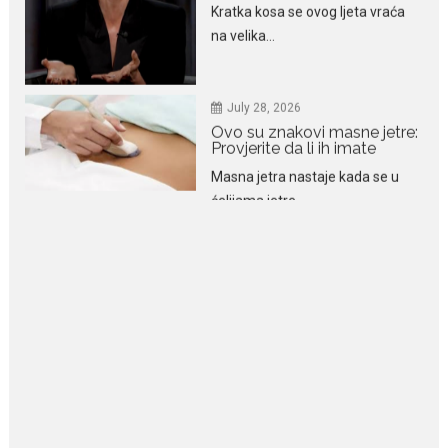
July 28, 2026
Ovo su znakovi masne jetre:
Provjerite da li ih imate
Masna jetra nastaje kada se u
ćelijama jetre...
July 28, 2026
Niša Saveljić zamijenio
kopačke motikom: U
Martinićima sadi paradajz i
luk
Nekadašnji fudbaler Niša Saveljić
slobodno vrijeme u rodnim...
July 22, 2026
Nina Petković zablistala na
Biseru Jadrana: Žuta haljina
istakla vitku liniju i duge noge
Crnogorska pjevačica Nina