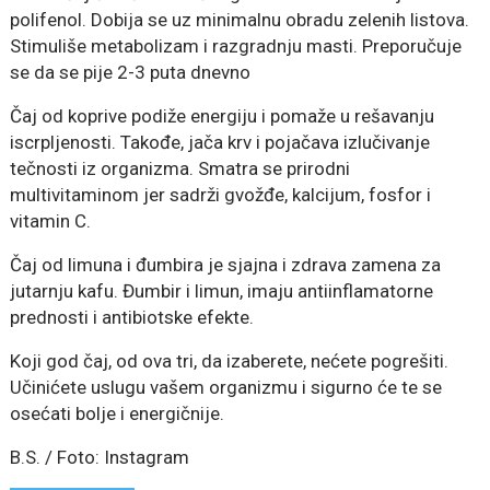
polifenol. Dobija se uz minimalnu obradu zelenih listova.
Stimuliše metabolizam i razgradnju masti. Preporučuje
se da se pije 2-3 puta dnevno
Čaj od koprive podiže energiju i pomaže u rešavanju
iscrpljenosti. Takođe, jača krv i pojačava izlučivanje
tečnosti iz organizma. Smatra se prirodni
multivitaminom jer sadrži gvožđe, kalcijum, fosfor i
vitamin C.
Čaj od limuna i đumbira je sjajna i zdrava zamena za
jutarnju kafu. Đumbir i limun, imaju antiinflamatorne
prednosti i antibiotske efekte.
Koji god čaj, od ova tri, da izaberete, nećete pogrešiti.
Učinićete uslugu vašem organizmu i sigurno će te se
osećati bolje i energičnije.
B.S. / Foto: Instagram