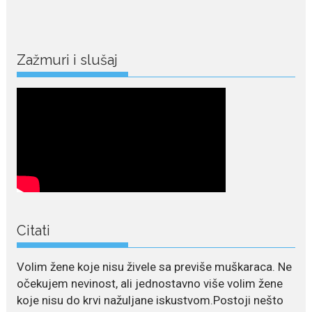
ćelijama jetre...
July 28, 2026
Niša Saveljić zamijenio
Zažmuri i slušaj
kopačke motikom: U
Martinićima sadi paradajz i
luk
Nekadašnji fudbaler Niša Saveljić
slobodno vrijeme u rodnim...
July 22, 2026
Nina Petković zablistala na
Biseru Jadrana: Žuta haljina
istakla vitku liniju i duge noge
Crnogorska pjevačica Nina
Citati
Petković privukla je brojne
poglede...
Volim žene koje nisu živele sa previše muškaraca. Ne
July 21, 2026
očekujem nevinost, ali jednostavno više volim žene
Odlazak legendarne Olivere
koje nisu do krvi nažuljane iskustvom.Postoji nešto
Katarine: Umrla u 87. godini