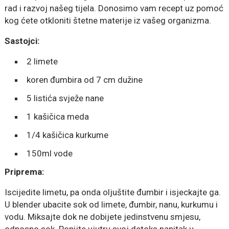
rad i razvoj našeg tijela. Donosimo vam recept uz pomoć
kog ćete otkloniti štetne materije iz vašeg organizma.
Sastojci:
2 limete
koren đumbira od 7 cm dužine
5 listića svježe nane
1 kašičica meda
1/4 kašičica kurkume
150ml vode
Priprema:
Iscijedite limetu, pa onda oljuštite đumbir i isjeckajte ga.
U blender ubacite sok od limete, đumbir, nanu, kurkumu i
vodu. Miksajte dok ne dobijete jedinstvenu smjesu,