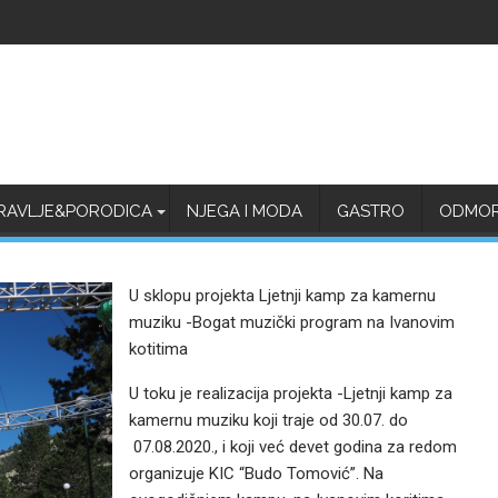
RAVLJE&PORODICA
NJEGA I MODA
GASTRO
ODMOR 
U sklopu projekta Ljetnji kamp za kamernu
muziku -Bogat muzički program na Ivanovim
kotitima
U toku je realizacija projekta -Ljetnji kamp za
kamernu muziku koji traje od 30.07. do
07.08.2020., i koji već devet godina za redom
organizuje KIC “Budo Tomović”. Na