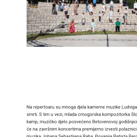
Na repertoaru su mnoga djela kamerne muzike Ludviga 
smrti. S tim u vezi, mlada crnogorska kompozitorka Sl
kamp, muzičko djelo posvećeno Betovenovoj godišnjici po
će na završnim koncertima premijerno izvesti polaznici
muzika Johana Sebastijana Baha, Đovanija Batista Pergo