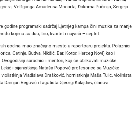
Vagnera, Volfganga Amadeusa Mocarta, Đakoma Pučinija, Sergeja
 ove godine programski sadržaj Ljetnjeg kampa čini muzika za manje
 kojima su duo, trio, kvartet i najveći – septet.
dnjih godina imao značajno mjesto u repertoaru projekta. Polaznici
rica, Cetinje, Budva, Nikšić, Bar, Kotor, Herceg Novi) kao i
a. Ovogodišnji saradnici i mentori, koji će oblikovati muzičke
a Lekić i pijanistkinja Nataša Popović profesorice sa Muzičke
violistkinja Vladislava Drašković, hornistkinja Maša Tulić, violinista
ta Damjan Begović i fagotista Gjeorgi Kalajdiev, članovi