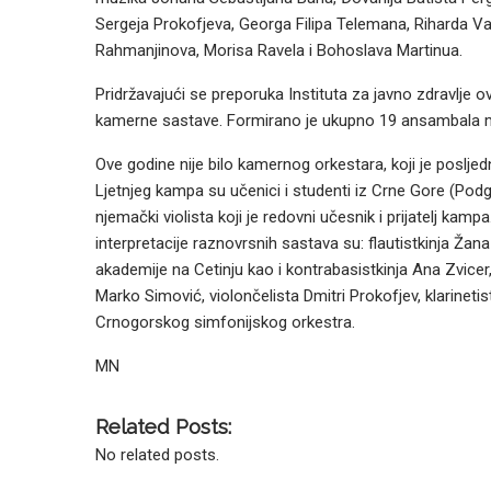
Sergeja Prokofjeva, Georga Filipa Telemana, Riharda 
Rahmanjinova, Morisa Ravela i Bohoslava Martinua.
Pridržavajući se preporuka Instituta za javno zdravlje
kamerne sastave. Formirano je ukupno 19 ansambala među
Ove godine nije bilo kamernog orkestara, koji je poslje
Ljetnjeg kampa su učenici i studenti iz Crne Gore (Podgo
njemački violista koji je redovni učesnik i prijatelj kamp
interpretacije raznovrsnih sastava su: flautistkinja Žan
akademije na Cetinju kao i kontrabasistkinja Ana Zvicer, 
Marko Simović, violončelista Dmitri Prokofjev, klarinetis
Crnogorskog simfonijskog orkestra.
MN
Related Posts:
No related posts.