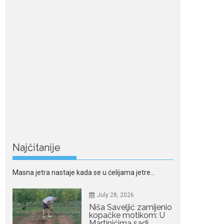
Nordic bob je frizura
ljeta: Zašto kratki rez
ponovo izgleda
najskuplje
Kratka kosa se ovog ljeta
vraća na velika...
July 28, 2026
Ovo su znakovi masne
jetre: Provjerite da li ih
imate
Masna jetra nastaje kada se u ćelijama jetre...
Najčitanije
July 28, 2026
Niša Saveljić zamijenio
kopačke motikom: U
Martinićima sadi
paradajz i luk
Nekadašnji fudbaler Niša
Saveljić slobodno vrijeme u rodnim...