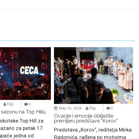
Filip
0
May 16, 2026
Filip
0
 sezonu na Top Hillu
Ovacije i emocije obilježile
skoteke Top Hill za
premijeru predstave “Korov”
kazano za petak 17.
Predstava „Korov“, reditelja Mirka
tupaće jedna od
Radonjića, rađena po motivima