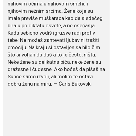
July 19, 2026
njihovim očima u njihovom smehu i
Dejana Golubović
njihovim nežnim srcima. Žene koje su
Pejović zablistala u
kupaćem: Poslije
imale previše muškaraca kao da sledećeg
drugog porođaja
biraju po diktatu osvete, a ne osećanja.
zategnuta kao praćka
Kada sebično vodiš igru,sve radi protiv
Crnogorska voditeljka Dejana Golubović Pejović
tebe: Ne možeš zahtevati ljubav ni tražiti
ponovo je oduševila...
emociju. Na kraju si ostavljen sa bilo čim
što si voljan da daš a to je često, ništa.
July 19, 2026
Neke žene su delikatna bića, neke žene su
Raskid sa ovim
znakovima zodijaka
dražesne i čudesne. Ako hoćeš da pišaš na
teško mogu da se
Sunce samo izvoli, ali molim te ostavi
zaborave
dobru ženu na miru. — Čarls Bukovski
Bilo da je riječ o njihovoj harizmi, emocionalnoj...