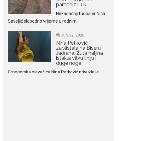
July 22, 2026
Nina Petković
zablistala na Biseru
Jadrana: Žuta haljina
istakla vitku liniju i
duge noge
Crnogorska pjevačica Nina Petković privukla je
brojne poglede...
July 21, 2026
Odlazak legendarne
Olivere Katarine: Umrla
u 87. godini
Legendarna glumica
Olivera Katarina preminula je u 87....
July 19, 2026
Ovo je najbolja hrana
za podsticanje
metabolizma za više
energije i zdravu težinu