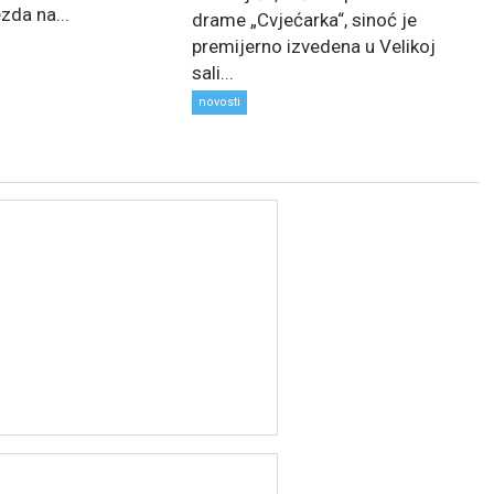
zda na...
drame „Cvjećarka“, sinoć je
premijerno izvedena u Velikoj
sali...
novosti