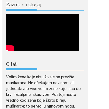
duge noge
Zažmuri i slušaj
Crnogorska pjevačica Nina Petković privukla je
brojne poglede...
July 21, 2026
Odlazak legendarne
Olivere Katarine: Umrla
u 87. godini
Legendarna glumica
Olivera Katarina preminula je u 87....
July 19, 2026
Citati
Ovo je najbolja hrana
za podsticanje
metabolizma za više
Volim žene koje nisu živele sa previše
energije i zdravu težinu
muškaraca. Ne očekujem nevinost, ali
Ne postoji brz ni
jednostavno više volim žene koje nisu do
jednostavan način za
krvi nažuljane iskustvom.Postoji nešto
mršavljenje,...
vredno kod žena koje škrto biraju
muškarce; to se vidi u njihovom hodu,