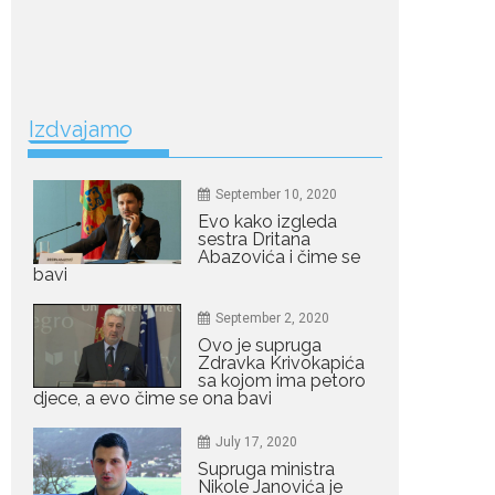
Ne postoji brz ni
jednostavan način za
mršavljenje,...
July 19, 2026
Izdvajamo
Dejana Golubović
Pejović zablistala u
kupaćem: Poslije
drugog porođaja
September 10, 2020
zategnuta kao praćka
Evo kako izgleda
sestra Dritana
Crnogorska voditeljka Dejana Golubović Pejović
Abazovića i čime se
ponovo je oduševila...
bavi
July 19, 2026
September 2, 2020
Raskid sa ovim
Ovo je supruga
znakovima zodijaka
Zdravka Krivokapića
teško mogu da se
sa kojom ima petoro
zaborave
djece, a evo čime se ona bavi
Bilo da je riječ o njihovoj harizmi, emocionalnoj...
July 17, 2020
Supruga ministra
July 29, 2026
Nikole Janovića je