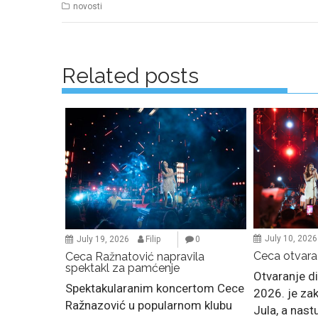
novosti
Posts
navigation
Related posts
July 10, 2026
July 19, 2026
Filip
0
Ceca otvara
Ceca Ražnatović napravila
spektakl za pamćenje
Otvaranje di
Spektakularanim koncertom Cece
2026. je za
Ražnazović u popularnom klubu
Jula, a nas