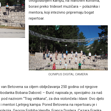
ovogodišnjem kampu, na Ivanovim koritima,
boravi preko trideset muzičara – polaznika i
mentora, koji intezivno pripremaju bogat
repertoar.
OLYMPUS DIGITAL CAMERA
van Betovena sa ciljem obilježavanja 250 godina od njegove
obodanka Bobana Dabović – Đurić napisala je, specijalno za naš
d nazivom “Trag velikana”, za dva violončela i klavir. Ovo djelo
 i mentori Ljetnjeg kampa. Pored Betovena na repertoaru je i
lezija, Georga Fridriha Hendla, Franca Doplera, Cezara Franka,