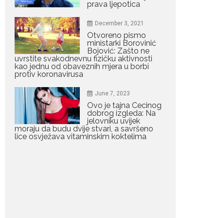
prava ljepotica
Porodična sreća na
Žabljaku: Dejana i Ilija
pokazali da ljubav ne
December 3, 2021
blijedi
Otvoreno pismo
Bračni par, voditelji RTCG,
ministarki Borovinić
Bojović: Zašto ne
Ilija Pejović i Dejana...
uvrstite svakodnevnu fizičku aktivnosti
kao jednu od obaveznih mjera u borbi
protiv koronavirusa
July 29, 2026
Nina Petković
June 7, 2023
zablistala na crvenom
tepihu u Tivtu: Crna
Ovo je tajna Cecinog
haljina istakla njenu
dobrog izgleda: Na
vitku liniju
jelovniku uvijek
moraju da budu dvije stvari, a savršeno
Crnogorska pjevačica Nina
lice osvježava vitaminskim koktelima
Petković privukla je pažnju na...
July 28, 2026
Nordic bob je frizura
ljeta: Zašto kratki rez
ponovo izgleda
najskuplje
Kratka kosa se ovog ljeta