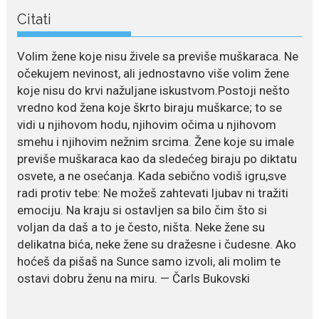
Citati
July 21, 2026
Odlazak legendarne Olivere
Volim žene koje nisu živele sa previše muškaraca. Ne
Katarine: Umrla u 87. godini
očekujem nevinost, ali jednostavno više volim žene
Legendarna glumica Olivera
koje nisu do krvi nažuljane iskustvom.Postoji nešto
Katarina preminula je u 87....
vredno kod žena koje škrto biraju muškarce; to se
vidi u njihovom hodu, njihovim očima u njihovom
July 19, 2026
smehu i njihovim nežnim srcima. Žene koje su imale
Ovo je najbolja hrana za
podsticanje metabolizma za
previše muškaraca kao da sledećeg biraju po diktatu
više energije i zdravu težinu
osvete, a ne osećanja. Kada sebično vodiš igru,sve
Ne postoji brz ni jednostavan
radi protiv tebe: Ne možeš zahtevati ljubav ni tražiti
način za mršavljenje,...
emociju. Na kraju si ostavljen sa bilo čim što si
voljan da daš a to je često, ništa. Neke žene su
delikatna bića, neke žene su dražesne i čudesne. Ako
July 19, 2026
hoćeš da pišaš na Sunce samo izvoli, ali molim te
Dejana Golubović Pejović
ostavi dobru ženu na miru. — Čarls Bukovski
zablistala u kupaćem: Poslije
drugog porođaja zategnuta
kao praćka