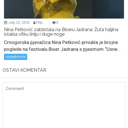
July 22, 2026
Filip
0
Nina Petković zablistala na Biseru Jadrana: Žuta haljina
istakla vitku liniju i duge noge
Crnogorska pjevačica Nina Petković privukla je brojne
poglede na festivalu Biser Jadrana s pjesmom “Usne...
njega&moda
OSTAVI KOMENTAR