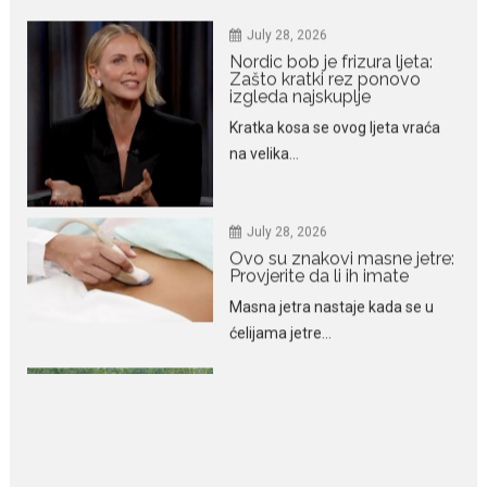
izgleda najskuplje
Kratka kosa se ovog ljeta vraća
na velika...
July 28, 2026
Ovo su znakovi masne jetre:
Provjerite da li ih imate
Masna jetra nastaje kada se u
ćelijama jetre...
July 28, 2026
Niša Saveljić zamijenio
kopačke motikom: U
Martinićima sadi paradajz i
luk
Nekadašnji fudbaler Niša Saveljić
slobodno vrijeme u rodnim...
July 22, 2026