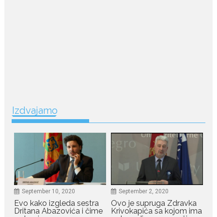
Nina Petković zablistala na
Biseru Jadrana: Žuta haljina
istakla vitku liniju i duge noge
Crnogorska pjevačica Nina
Petković privukla je brojne
poglede...
July 21, 2026
Odlazak legendarne Olivere
Katarine: Umrla u 87. godini
Izdvajamo
Legendarna glumica Olivera
Katarina preminula je u 87....
July 19, 2026
Ovo je najbolja hrana za
podsticanje metabolizma za
više energije i zdravu težinu
September 10, 2020
September 2, 2020
Ne postoji brz ni jednostavan
Evo kako izgleda sestra
Ovo je supruga Zdravka
način za mršavljenje,...
Dritana Abazovića i čime
Krivokapića sa kojom ima