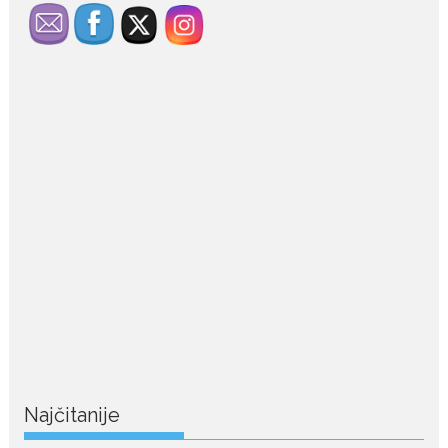
July 29, 2026
Porodična sreća na Žabljaku:
Dejana i Ilija pokazali da
ljubav ne blijedi
Bračni par, voditelji RTCG, Ilija
Pejović i Dejana...
July 29, 2026
Nina Petković zablistala na
crvenom tepihu u Tivtu: Crna
haljina istakla njenu vitku
liniju
Crnogorska pjevačica Nina
Petković privukla je pažnju na...
July 28, 2026
Najčitanije
Nordic bob je frizura ljeta:
Zašto kratki rez ponovo