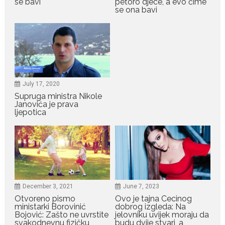
se bavi
petoro djece, a evo čime
se ona bavi
July 19, 2026
Dejana Golubović Pejović
zablistala u kupaćem: Poslije
drugog porođaja zategnuta
kao praćka
Crnogorska voditeljka Dejana Golubović Pejović ponovo je
July 17, 2020
oduševila...
Supruga ministra Nikole
Janovića je prava
July 19, 2026
ljepotica
Raskid sa ovim znakovima
zodijaka teško mogu da se
zaborave
Bilo da je riječ o njihovoj harizmi,
emocionalnoj...
July 29, 2026
December 3, 2021
June 7, 2023
Porodična sreća na Žabljaku:
Otvoreno pismo
Ovo je tajna Cecinog
Dejana i Ilija pokazali da
ministarki Borovinić
dobrog izgleda: Na
ljubav ne blijedi
Bojović: Zašto ne uvrstite
jelovniku uvijek moraju da
svakodnevnu fizičku
budu dvije stvari, a