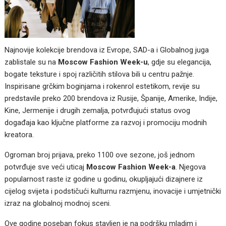
Najnovije kolekcije brendova iz Evrope, SAD-a i Globalnog juga
zablistale su na
Moscow Fashion Week-u
, gdje su elegancija,
bogate teksture i spoj različitih stilova bili u centru pažnje.
Inspirisane grčkim boginjama i rokenrol estetikom, revije su
predstavile preko 200 brendova iz Rusije, Španije, Amerike, Indije,
Kine, Jermenije i drugih zemalja, potvrđujući status ovog
događaja kao ključne platforme za razvoj i promociju modnih
kreatora.
Ogroman broj prijava, preko 1100 ove sezone, još jednom
potvrđuje sve veći uticaj
Moscow Fashion Week-a
. Njegova
popularnost raste iz godine u godinu, okupljajući dizajnere iz
cijelog svijeta i podstičući kulturnu razmjenu, inovacije i umjetnički
izraz na globalnoj modnoj sceni.
Ove godine poseban fokus stavljen je na podršku mladim i