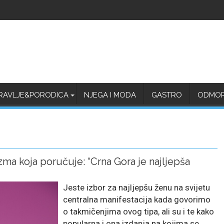
RAVLJE&PORODICA
NJEGA I MODA
GASTRO
ODMOR 
zma koja poručuje: “Crna Gora je najljepša
Jeste izbor za najljepšu ženu na svijetu
centralna manifestacija kada govorimo
o takmičenjima ovog tipa, ali su i te kako
popularna i ona izdanja na kojima se