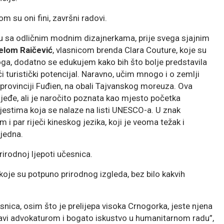
m su oni fini, završni radovi.
u sa odličnim modnim dizajnerkama, prije svega sjajnim
lom Raičević
, vlasnicom brenda Clara Couture, koje su
toga, dodatno se edukujem kako bih što bolje predstavila
ući turistički potencijal. Naravno, učim mnogo i o zemlji
provinciji Fuđien, na obali Tajvanskog moreuza. Ova
sljeđe, ali je naročito poznata kao mjesto početka
estima koja se nalaze na listi UNESCO-a. U znak
 par riječi kineskog jezika, koji je veoma težak i
ijedna.
rirodnoj ljepoti učesnica.
je su potpuno prirodnog izgleda, bez bilo kakvih
ica, osim što je prelijepa visoka Crnogorka, jeste njena
bavi advokaturom i bogato iskustvo u humanitarnom radu”,