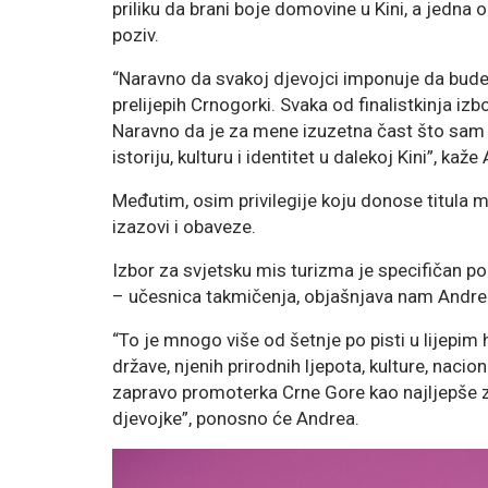
priliku da brani boje domovine u Kini, a jedna 
poziv.
“Naravno da svakoj djevojci imponuje da bude 
prelijepih Crnogorki. Svaka od finalistkinja iz
Naravno da je za mene izuzetna čast što sam 
istoriju, kulturu i identitet u dalekoj Kini”, kaž
Međutim, osim privilegije koju donose titula mi
izazovi i obaveze.
Izbor za svjetsku mis turizma je specifičan po
– učesnica takmičenja, objašnjava nam Andre
“To je mnogo više od šetnje po pisti u lijepim
države, njenih prirodnih ljepota, kulture, nacion
zapravo promoterka Crne Gore kao najljepše zeml
djevojke”, ponosno će Andrea.