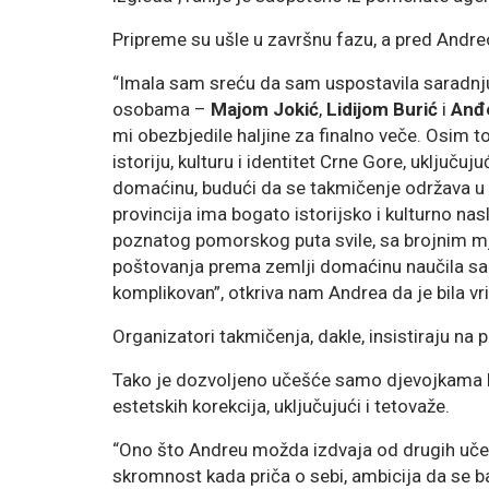
Pripreme su ušle u završnu fazu, a pred Andreo
“Imala sam sreću da sam uspostavila saradnj
osobama –
Majom Jokić
,
Lidijom Burić
i
Anđe
mi obezbjedile haljine za finalno veče. Osim 
istoriju, kulturu i identitet Crne Gore, uključuj
domaćinu, budući da se takmičenje održava u 
provincija ima bogato istorijsko i kulturno na
poznatog pomorskog puta svile, sa brojnim mj
poštovanja prema zemlji domaćinu naučila sam i
komplikovan”, otkriva nam Andrea da je bila vr
Organizatori takmičenja, dakle, insistiraju na p
Tako je dozvoljeno učešće samo djevojkama ko
estetskih korekcija, uključujući i tetovaže.
“Ono što Andreu možda izdvaja od drugih učesn
skromnost kada priča o sebi, ambicija da se 