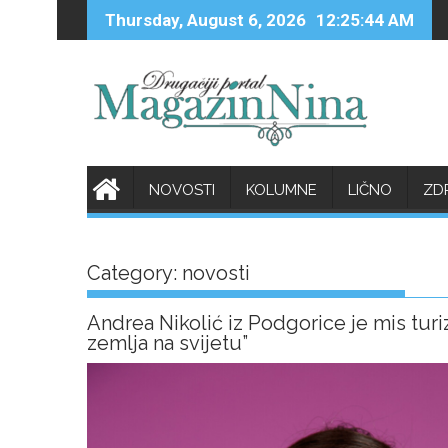
Skip
Thursday, August 6, 2026
12:25:46 AM
to
content
NOVOSTI
KOLUMNE
LIČNO
ZD
Category:
novosti
Andrea Nikolić iz Podgorice je mis turi
zemlja na svijetu”