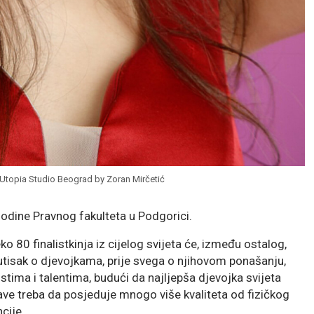
t Utopia Studio Beograd by Zoran Mirčetić
odine Pravnog fakulteta u Podgorici.
80 finalistkinja iz cijelog svijeta će, između ostalog,
i utisak o djevojkama, prije svega o njihovom ponašanju,
stima i talentima, budući da najljepša djevojka svijeta
ržave treba da posjeduje mnogo više kvaliteta od fizičkog
cije.