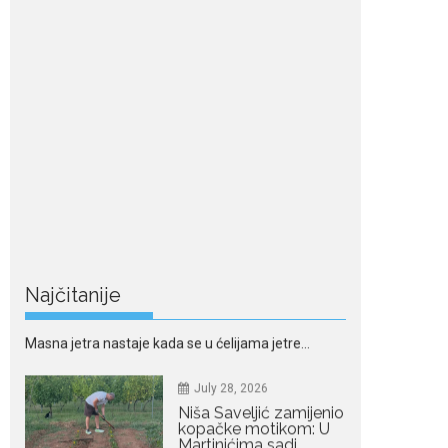
Kratka kosa se ovog ljeta
vraća na velika...
July 28, 2026
Ovo su znakovi masne
jetre: Provjerite da li ih
imate
Masna jetra nastaje kada se u ćelijama jetre...
July 28, 2026
Niša Saveljić zamijenio
kopačke motikom: U
Martinićima sadi
paradajz i luk
Najčitanije
Nekadašnji fudbaler Niša
Saveljić slobodno vrijeme u rodnim...
July 22, 2026
Nina Petković
zablistala na Biseru
Jadrana: Žuta haljina