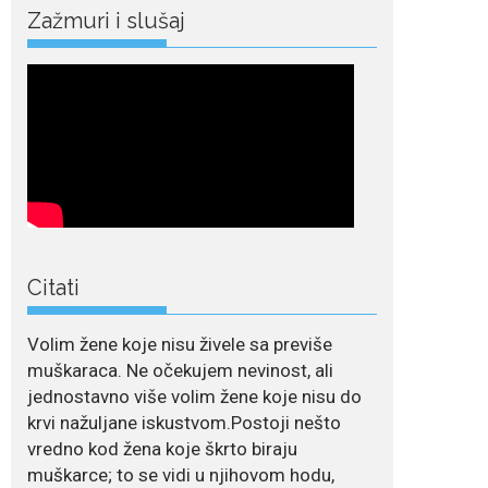
Zažmuri i slušaj
July 21, 2026
Odlazak legendarne
Olivere Katarine: Umrla
u 87. godini
Legendarna glumica
Olivera Katarina preminula je u 87....
July 19, 2026
Ovo je najbolja hrana
za podsticanje
metabolizma za više
energije i zdravu težinu
Citati
Ne postoji brz ni
jednostavan način za
Volim žene koje nisu živele sa previše
mršavljenje,...
muškaraca. Ne očekujem nevinost, ali
jednostavno više volim žene koje nisu do
July 19, 2026
krvi nažuljane iskustvom.Postoji nešto
Dejana Golubović
Pejović zablistala u
vredno kod žena koje škrto biraju
kupaćem: Poslije
muškarce; to se vidi u njihovom hodu,
drugog porođaja