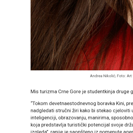
Andrea Nikolić; Foto: Ar
Mis turizma Crne Gore je studentkinja druge g
“Tokom devetnaestodnevnog boravka Kini, preko 
nadgledati stručni žiri kako bi stekao cjelovit
inteligenciji, obrazovanju, manirima, sposobno
koja predstavlja turistički potencijal svoje d
izgleda”, ranije je saopšteno iz pomenute agen