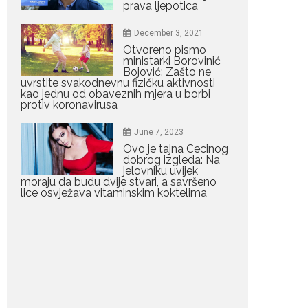
Bračni par, voditelji RTCG,
prava ljepotica
Ilija Pejović i Dejana...
December 3, 2021
Otvoreno pismo
July 29, 2026
ministarki Borovinić
Nina Petković
Bojović: Zašto ne
zablistala na crvenom
uvrstite svakodnevnu fizičku aktivnosti
tepihu u Tivtu: Crna
kao jednu od obaveznih mjera u borbi
haljina istakla njenu
protiv koronavirusa
vitku liniju
Crnogorska pjevačica Nina
June 7, 2023
Petković privukla je pažnju na...
Ovo je tajna Cecinog
dobrog izgleda: Na
jelovniku uvijek
July 28, 2026
moraju da budu dvije stvari, a savršeno
lice osvježava vitaminskim koktelima
Nordic bob je frizura
ljeta: Zašto kratki rez
ponovo izgleda
najskuplje
Kratka kosa se ovog ljeta
vraća na velika...
July 28, 2026