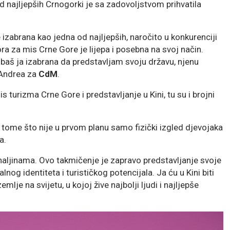
od najljepših Crnogorki je sa zadovoljstvom prihvatila
izabrana kao jedna od najljepših, naročito u konkurenciji
bora za mis Crne Gore je lijepa i posebna na svoj način.
baš ja izabrana da predstavljam svoju državu, njenu
e Andrea za
CdM
.
s turizma Crne Gore i predstavljanje u Kini, tu su i brojni
 tome što nije u prvom planu samo fizički izgled djevojaka
a.
 haljinama. Ovo takmičenje je zapravo predstavljanje svoje
alnog identiteta i turističkog potencijala. Ja ću u Kini biti
je na svijetu, u kojoj žive najbolji ljudi i najljepše