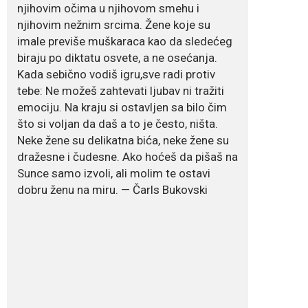
zategnuta kao praćka
njihovim očima u njihovom smehu i
njihovim nežnim srcima. Žene koje su
Crnogorska voditeljka Dejana Golubović Pejović
imale previše muškaraca kao da sledećeg
ponovo je oduševila...
biraju po diktatu osvete, a ne osećanja.
July 19, 2026
Kada sebično vodiš igru,sve radi protiv
Raskid sa ovim
tebe: Ne možeš zahtevati ljubav ni tražiti
znakovima zodijaka
emociju. Na kraju si ostavljen sa bilo čim
teško mogu da se
zaborave
što si voljan da daš a to je često, ništa.
Neke žene su delikatna bića, neke žene su
Bilo da je riječ o njihovoj harizmi, emocionalnoj...
dražesne i čudesne. Ako hoćeš da pišaš na
Sunce samo izvoli, ali molim te ostavi
dobru ženu na miru. — Čarls Bukovski