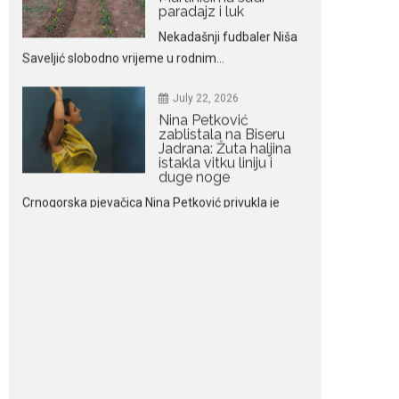
istakla vitku liniju i
duge noge
Crnogorska pjevačica Nina Petković privukla je
brojne poglede...
July 21, 2026
Odlazak legendarne
Olivere Katarine: Umrla
u 87. godini
Legendarna glumica
Olivera Katarina preminula je u 87....
July 19, 2026
Ovo je najbolja hrana
za podsticanje
metabolizma za više
energije i zdravu težinu
Ne postoji brz ni
jednostavan način za
mršavljenje,...