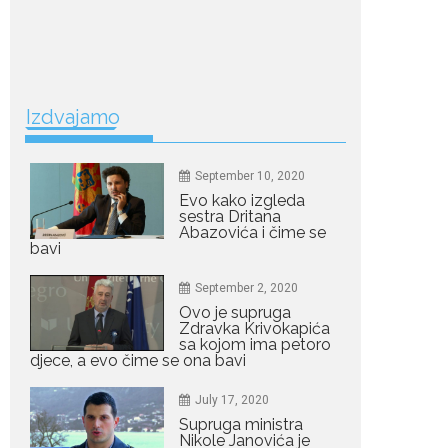
July 19, 2026
Dejana Golubović
Pejović zablistala u
kupaćem: Poslije
drugog porođaja
zategnuta kao praćka
Izdvajamo
Crnogorska voditeljka Dejana Golubović Pejović
ponovo je oduševila...
September 10, 2020
Evo kako izgleda
July 19, 2026
sestra Dritana
Raskid sa ovim
Abazovića i čime se
znakovima zodijaka
bavi
teško mogu da se
zaborave
September 2, 2020
Bilo da je riječ o njihovoj harizmi, emocionalnoj...
Ovo je supruga
Zdravka Krivokapića
sa kojom ima petoro
July 29, 2026
djece, a evo čime se ona bavi
Porodična sreća na
Žabljaku: Dejana i Ilija
July 17, 2020
pokazali da ljubav ne
blijedi
Supruga ministra
Nikole Janovića je