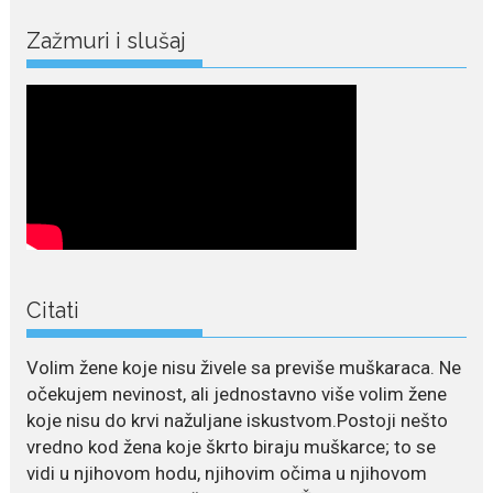
Nina Petković zablistala na
Biseru Jadrana: Žuta haljina
Zažmuri i slušaj
istakla vitku liniju i duge noge
Crnogorska pjevačica Nina
Petković privukla je brojne
poglede...
July 21, 2026
Odlazak legendarne Olivere
Katarine: Umrla u 87. godini
Legendarna glumica Olivera
Katarina preminula je u 87....
Citati
July 19, 2026
Ovo je najbolja hrana za
Volim žene koje nisu živele sa previše muškaraca. Ne
podsticanje metabolizma za
više energije i zdravu težinu
očekujem nevinost, ali jednostavno više volim žene
koje nisu do krvi nažuljane iskustvom.Postoji nešto
Ne postoji brz ni jednostavan
vredno kod žena koje škrto biraju muškarce; to se
način za mršavljenje,...
vidi u njihovom hodu, njihovim očima u njihovom