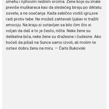
smehu i njihovim nežnim srcima. Žene koje su imale
previše muškaraca kao da sledećeg biraju po diktatu
July 19, 2026
osvete, a ne osećanja. Kada sebično vodiš igru,sve
Dejana Golubović Pejović
zablistala u kupaćem: Poslije
radi protiv tebe: Ne možeš zahtevati ljubav ni tražiti
drugog porođaja zategnuta
emociju. Na kraju si ostavljen sa bilo čim što si
kao praćka
voljan da daš a to je često, ništa. Neke žene su
Crnogorska voditeljka Dejana Golubović Pejović ponovo je
delikatna bića, neke žene su dražesne i čudesne. Ako
oduševila...
hoćeš da pišaš na Sunce samo izvoli, ali molim te
ostavi dobru ženu na miru. — Čarls Bukovski
July 19, 2026
Raskid sa ovim znakovima
zodijaka teško mogu da se
zaborave
Bilo da je riječ o njihovoj harizmi,
emocionalnoj...