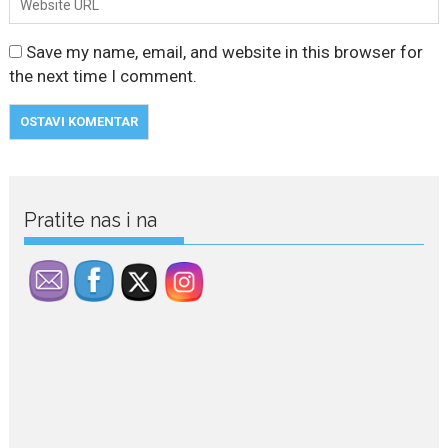
Save my name, email, and website in this browser for
the next time I comment.
July 29, 2026
Porodična sreća na Žabljaku:
Pratite nas i na
Dejana i Ilija pokazali da
ljubav ne blijedi
Bračni par, voditelji RTCG, Ilija
Pejović i Dejana...
July 29, 2026
Nina Petković zablistala na
crvenom tepihu u Tivtu: Crna
haljina istakla njenu vitku
liniju