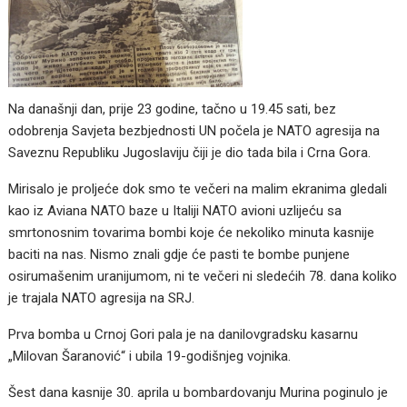
Na današnji dan, prije 23 godine, tačno u 19.45 sati, bez
odobrenja Savjeta bezbjednosti UN počela je NATO agresija na
Saveznu Republiku Jugoslaviju čiji je dio tada bila i Crna Gora.
Mirisalo je proljeće dok smo te večeri na malim ekranima gledali
kao iz Aviana NATO baze u Italiji NATO avioni uzlijeću sa
smrtonosnim tovarima bombi koje će nekoliko minuta kasnije
baciti na nas. Nismo znali gdje će pasti te bombe punjene
osirumašenim uranijumom, ni te večeri ni sledećih 78. dana koliko
je trajala NATO agresija na SRJ.
Prva bomba u Crnoj Gori pala je na danilovgradsku kasarnu
„Milovan Šaranović“ i ubila 19-godišnjeg vojnika.
Šest dana kasnije 30. aprila u bombardovanju Murina poginulo je