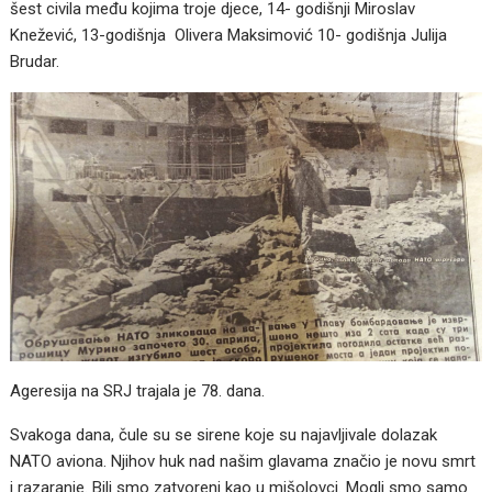
šest civila među kojima troje djece, 14- godišnji Miroslav
Knežević, 13-godišnja Olivera Maksimović 10- godišnja Julija
Brudar.
Ageresija na SRJ trajala je 78. dana.
Svakoga dana, čule su se sirene koje su najavljivale dolazak
NATO aviona. Njihov huk nad našim glavama značio je novu smrt
i razaranje. Bili smo zatvoreni kao u mišolovci. Mogli smo samo