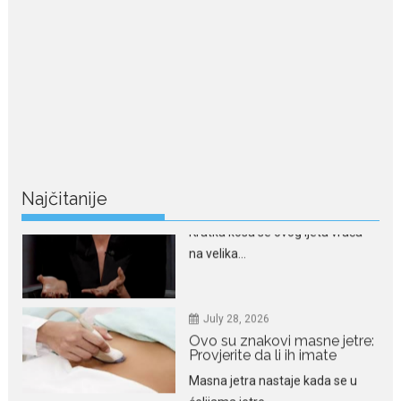
Crnogorska pjevačica Nina
Petković privukla je pažnju na...
July 28, 2026
Nordic bob je frizura ljeta:
Zašto kratki rez ponovo
izgleda najskuplje
Kratka kosa se ovog ljeta vraća
na velika...
Najčitanije
July 28, 2026
Ovo su znakovi masne jetre:
Provjerite da li ih imate
Masna jetra nastaje kada se u
ćelijama jetre...
July 28, 2026
Niša Saveljić zamijenio
kopačke motikom: U