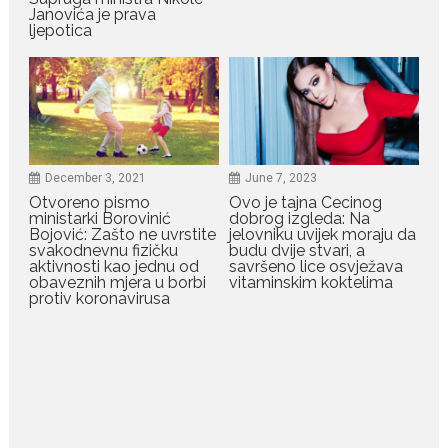
Janovića je prava
ljepotica
July 29, 2026
Porodična sreća na Žabljaku:
Dejana i Ilija pokazali da
ljubav ne blijedi
Bračni par, voditelji RTCG, Ilija
Pejović i Dejana...
December 3, 2021
June 7, 2023
Otvoreno pismo
Ovo je tajna Cecinog
ministarki Borovinić
dobrog izgleda: Na
July 29, 2026
Bojović: Zašto ne uvrstite
jelovniku uvijek moraju da
Nina Petković zablistala na
svakodnevnu fizičku
budu dvije stvari, a
crvenom tepihu u Tivtu: Crna
aktivnosti kao jednu od
savršeno lice osvježava
haljina istakla njenu vitku
obaveznih mjera u borbi
vitaminskim koktelima
liniju
protiv koronavirusa
Crnogorska pjevačica Nina
Petković privukla je pažnju na...
July 28, 2026
Nordic bob je frizura ljeta:
Zašto kratki rez ponovo
izgleda najskuplje