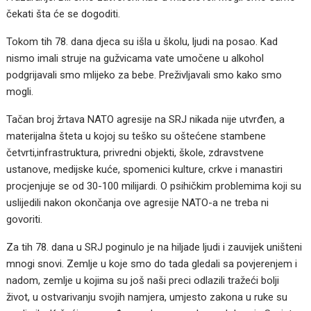
čekati šta će se dogoditi.
Tokom tih 78. dana djeca su išla u školu, ljudi na posao. Kad
nismo imali struje na gužvicama vate umočene u alkohol
podgrijavali smo mlijeko za bebe. Preživljavali smo kako smo
mogli.
Tačan broj žrtava NATO agresije na SRJ nikada nije utvrđen, a
materijalna šteta u kojoj su teško su oštećene stambene
četvrti,infrastruktura, privredni objekti, škole, zdravstvene
ustanove, medijske kuće, spomenici kulture, crkve i manastiri
procjenjuje se od 30-100 milijardi. O psihičkim problemima koji su
uslijedili nakon okončanja ove agresije NATO-a ne treba ni
govoriti.
Za tih 78. dana u SRJ poginulo je na hiljade ljudi i zauvijek uništeni
mnogi snovi. Zemlje u koje smo do tada gledali sa povjerenjem i
nadom, zemlje u kojima su još naši preci odlazili tražeći bolji
život, u ostvarivanju svojih namjera, umjesto zakona u ruke su