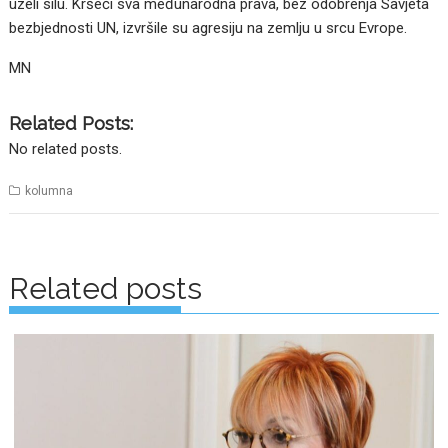
uzeli silu. Kršeći sva međunarodna prava, bez odobrenja Savjeta
bezbjednosti UN, izvršile su agresiju na zemlju u srcu Evrope.
MN
Related Posts:
No related posts.
kolumna
Posts
navigation
Related posts