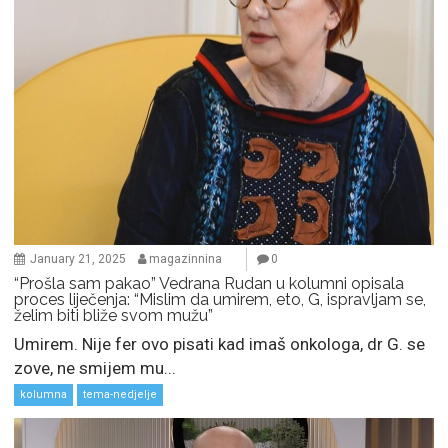
January 21, 2025
magazinnina
0
“Prošla sam pakao” Vedrana Rudan u kolumni opisala
proces liječenja: “Mislim da umirem, eto, G, ispravljam se,
želim biti bliže svom mužu”
Umirem. Nije fer ovo pisati kad imaš onkologa, dr G. se
zove, ne smijem mu...
kolumna
tema-nedjelje