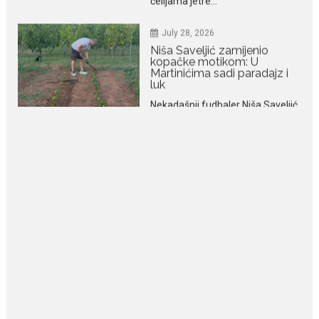
Martinićima sadi paradajz i
luk
Nekadašnji fudbaler Niša Saveljić
slobodno vrijeme u rodnim...
July 22, 2026
Nina Petković zablistala na
Biseru Jadrana: Žuta haljina
istakla vitku liniju i duge noge
Crnogorska pjevačica Nina
Petković privukla je brojne
poglede...
July 21, 2026
Odlazak legendarne Olivere
Katarine: Umrla u 87. godini
Legendarna glumica Olivera
Katarina preminula je u 87....
July 19, 2026