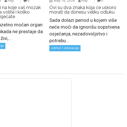
May 16, 2026
Filip
0
6
Filip
0
Ovi su dva znaka koja će uskoro
ni na koje vaš mozak
morati da donesu veliku odluku
 volite i koliko
sjećate
Sada dolazi period u kojem više
zuzetno moćan organ
neće moći da ignorišu sopstvena
ikada ne prestaje da
osjećanja, nezadovoljstvo i
ivi,...
potrebu...
ija
odmor i rekreacija