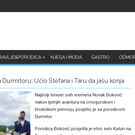
RAVLJE&PORODICA
NJEGA I MODA
GASTRO
ODMOR 
Durmitoru: Učio Stefana i Taru da jašu konja
Najbolji teniser svih vremena Novak Đoković
nakon ljetnjih avantura na crnogorskom i
hrvatskom primorju, posjetio je sa porodicom
Durmitor.
Porodica Đoković posjetila je etno selo Katun na