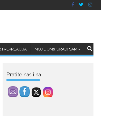
July 29, 2026
Porodična sreća na
Žabljaku: Dejana i Ilija
pokazali da ljubav ne
blijedi
I REKREACIJA
MOJ DOM& URADI SAM
Bračni par, voditelji RTCG,
Ilija Pejović i Dejana...
July 29, 2026
Nina Petković
Pratite nas i na
zablistala na crvenom
tepihu u Tivtu: Crna
haljina istakla njenu
vitku liniju
Crnogorska pjevačica Nina
Petković privukla je pažnju na...
July 28, 2026