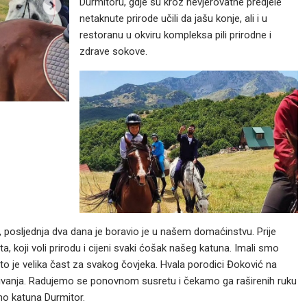
Durmitoru, gdje su kroz nevjerovatne predjele
netaknute prirode učili da jašu konje, ali i u
restoranu u okviru kompleksa pili prirodne i
zdrave sokove.
ć, posljednja dva dana je boravio je u našem domaćinstvu. Prije
eta, koji voli prirodu i cijeni svaki ćošak našeg katuna. Imali smo
to je velika čast za svakog čovjeka. Hvala porodici Đoković na
ivanja. Radujemo se ponovnom susretu i čekamo ga raširenih ruku
tno katuna Durmitor.