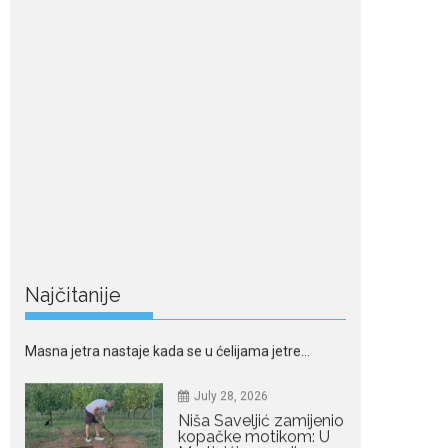
Nordic bob je frizura
ljeta: Zašto kratki rez
ponovo izgleda
najskuplje
Kratka kosa se ovog ljeta
vraća na velika...
July 28, 2026
Ovo su znakovi masne
jetre: Provjerite da li ih
imate
Masna jetra nastaje kada se u ćelijama jetre...
Najčitanije
July 28, 2026
Niša Saveljić zamijenio
kopačke motikom: U
Martinićima sadi
paradajz i luk
Nekadašnji fudbaler Niša
Saveljić slobodno vrijeme u rodnim...