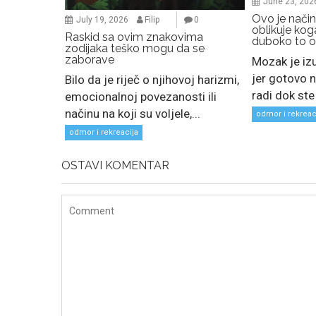
June 23, 202
Ovo je nači
July 19, 2026
Filip
0
oblikuje koga
Raskid sa ovim znakovima
duboko to o
zodijaka teško mogu da se
zaborave
Mozak je i
jer gotovo n
Bilo da je riječ o njihovoj harizmi,
radi dok ste ž
emocionalnoj povezanosti ili
načinu na koji su voljele,...
odmor i rekreac
odmor i rekreacija
OSTAVI KOMENTAR