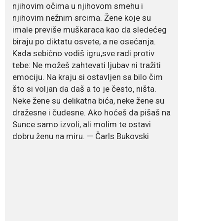
July 19, 2026
njihovim očima u njihovom smehu i
Dejana Golubović
njihovim nežnim srcima. Žene koje su
Pejović zablistala u
imale previše muškaraca kao da sledećeg
kupaćem: Poslije
drugog porođaja
biraju po diktatu osvete, a ne osećanja.
zategnuta kao praćka
Kada sebično vodiš igru,sve radi protiv
Crnogorska voditeljka Dejana Golubović Pejović
tebe: Ne možeš zahtevati ljubav ni tražiti
ponovo je oduševila...
emociju. Na kraju si ostavljen sa bilo čim
što si voljan da daš a to je često, ništa.
July 19, 2026
Neke žene su delikatna bića, neke žene su
Raskid sa ovim
dražesne i čudesne. Ako hoćeš da pišaš na
znakovima zodijaka
teško mogu da se
Sunce samo izvoli, ali molim te ostavi
zaborave
dobru ženu na miru. — Čarls Bukovski
Bilo da je riječ o njihovoj harizmi, emocionalnoj...