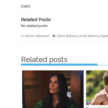
(cdm)
Related Posts:
No related posts.
,
,
odmor i rekreacija
jelena djokovic
novak djokovic
slajde
Posts
navigation
Related posts