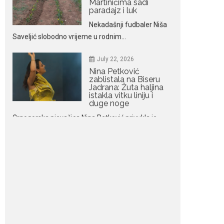
July 22, 2026
Nina Petković
zablistala na Biseru
Jadrana: Žuta haljina
istakla vitku liniju i
duge noge
Crnogorska pjevačica Nina Petković privukla je
brojne poglede...
July 21, 2026
Odlazak legendarne
Olivere Katarine: Umrla
u 87. godini
Legendarna glumica
Olivera Katarina preminula je u 87....
July 19, 2026
Ovo je najbolja hrana
za podsticanje
metabolizma za više
energije i zdravu težinu