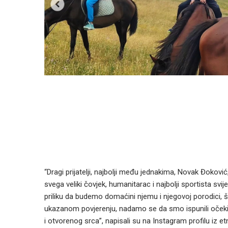
“Dragi prijatelji, najbolji među jednakima, Novak Đokovi
svega veliki čovjek, humanitarac i najbolji sportista svij
priliku da budemo domaćini njemu i njegovoj porodici, š
ukazanom povjerenju, nadamo se da smo ispunili oček
i otvorenog srca”, napisali su na Instagram profilu iz e