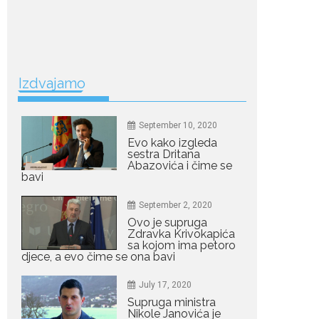
Ne postoji brz ni
jednostavan način za
mršavljenje,...
July 19, 2026
Izdvajamo
Dejana Golubović
Pejović zablistala u
kupaćem: Poslije
drugog porođaja
September 10, 2020
zategnuta kao praćka
Evo kako izgleda
sestra Dritana
Crnogorska voditeljka Dejana Golubović Pejović
Abazovića i čime se
ponovo je oduševila...
bavi
September 2, 2020
July 19, 2026
Ovo je supruga
Raskid sa ovim
Zdravka Krivokapića
znakovima zodijaka
sa kojom ima petoro
teško mogu da se
djece, a evo čime se ona bavi
zaborave
Bilo da je riječ o njihovoj harizmi, emocionalnoj...
July 17, 2020
Supruga ministra
July 29, 2026
Nikole Janovića je