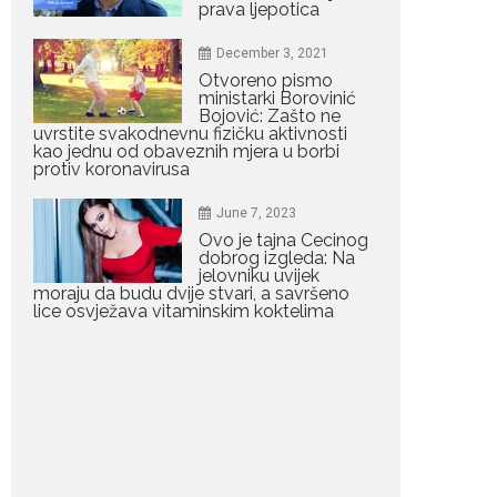
prava ljepotica
Porodična sreća na
Žabljaku: Dejana i Ilija
pokazali da ljubav ne
December 3, 2021
blijedi
Otvoreno pismo
ministarki Borovinić
Bračni par, voditelji RTCG,
Bojović: Zašto ne
Ilija Pejović i Dejana...
uvrstite svakodnevnu fizičku aktivnosti
kao jednu od obaveznih mjera u borbi
protiv koronavirusa
July 29, 2026
Nina Petković
June 7, 2023
zablistala na crvenom
tepihu u Tivtu: Crna
Ovo je tajna Cecinog
haljina istakla njenu
dobrog izgleda: Na
vitku liniju
jelovniku uvijek
moraju da budu dvije stvari, a savršeno
Crnogorska pjevačica Nina
lice osvježava vitaminskim koktelima
Petković privukla je pažnju na...
July 28, 2026
Nordic bob je frizura
ljeta: Zašto kratki rez
ponovo izgleda
najskuplje
Kratka kosa se ovog ljeta