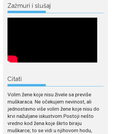
duge noge
Zažmuri i slušaj
Crnogorska pjevačica Nina Petković privukla je
brojne poglede...
July 21, 2026
Odlazak legendarne
Olivere Katarine: Umrla
u 87. godini
Legendarna glumica
Olivera Katarina preminula je u 87....
Citati
July 19, 2026
Ovo je najbolja hrana
za podsticanje
Volim žene koje nisu živele sa previše
metabolizma za više
energije i zdravu težinu
muškaraca. Ne očekujem nevinost, ali
Ne postoji brz ni
jednostavno više volim žene koje nisu do
jednostavan način za
krvi nažuljane iskustvom.Postoji nešto
mršavljenje,...
vredno kod žena koje škrto biraju
muškarce; to se vidi u njihovom hodu,