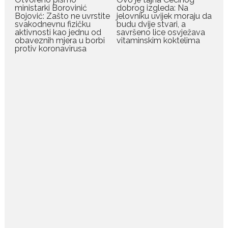
Bračni par, voditelji RTCG, Ilija
ministarki Borovinić
dobrog izgleda: Na
Bojović: Zašto ne uvrstite
jelovniku uvijek moraju da
Pejović i Dejana...
svakodnevnu fizičku
budu dvije stvari, a
aktivnosti kao jednu od
savršeno lice osvježava
obaveznih mjera u borbi
vitaminskim koktelima
protiv koronavirusa
July 29, 2026
Nina Petković zablistala na
crvenom tepihu u Tivtu: Crna
haljina istakla njenu vitku
liniju
Crnogorska pjevačica Nina
Petković privukla je pažnju na...
July 28, 2026
Nordic bob je frizura ljeta:
Zašto kratki rez ponovo
izgleda najskuplje
Kratka kosa se ovog ljeta vraća
na velika...