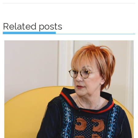
Posts
navigation
Related posts