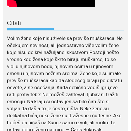
July 21, 2026
Odlazak legendarne Olivere
Citati
Katarine: Umrla u 87. godini
Legendarna glumica Olivera
Volim žene koje nisu živele sa previše muškaraca. Ne
Katarina preminula je u 87....
očekujem nevinost, ali jednostavno više volim žene
koje nisu do krvi nažuljane iskustvom.Postoji nešto
July 19, 2026
vredno kod žena koje škrto biraju muškarce; to se
Ovo je najbolja hrana za
podsticanje metabolizma za
vidi u njihovom hodu, njihovim očima u njihovom
više energije i zdravu težinu
smehu i njihovim nežnim srcima. Žene koje su imale
Ne postoji brz ni jednostavan
previše muškaraca kao da sledećeg biraju po diktatu
način za mršavljenje,...
osvete, a ne osećanja. Kada sebično vodiš igru,sve
radi protiv tebe: Ne možeš zahtevati ljubav ni tražiti
emociju. Na kraju si ostavljen sa bilo čim što si
July 19, 2026
voljan da daš a to je često, ništa. Neke žene su
Dejana Golubović Pejović
delikatna bića, neke žene su dražesne i čudesne. Ako
zablistala u kupaćem: Poslije
drugog porođaja zategnuta
hoćeš da pišaš na Sunce samo izvoli, ali molim te
kao praćka
ostavi dobru ženu na miru. — Čarls Bukovski