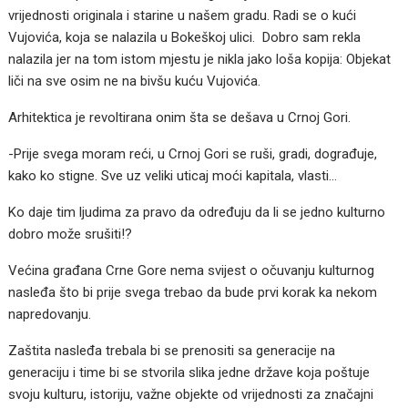
vrijednosti originala i starine u našem gradu. Radi se o kući
Vujovića, koja se nalazila u Bokeškoj ulici. Dobro sam rekla
nalazila jer na tom istom mjestu je nikla jako loša kopija: Objekat
liči na sve osim ne na bivšu kuću Vujovića.
Arhitektica je revoltirana onim šta se dešava u Crnoj Gori.
-Prije svega moram reći, u Crnoj Gori se ruši, gradi, dograđuje,
kako ko stigne. Sve uz veliki uticaj moći kapitala, vlasti…
Ko daje tim ljudima za pravo da određuju da li se jedno kulturno
dobro može srušiti!?
Većina građana Crne Gore nema svijest o očuvanju kulturnog
nasleđa što bi prije svega trebao da bude prvi korak ka nekom
napredovanju.
Zaštita nasleđa trebala bi se prenositi sa generacije na
generaciju i time bi se stvorila slika jedne države koja poštuje
svoju kulturu, istoriju, važne objekte od vrijednosti za značajni