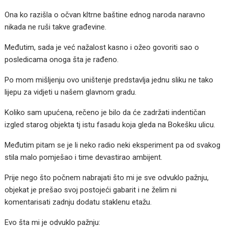
Ona ko razišla o očvan kltrne baštine ednog naroda naravno
nikada ne ruši takve građevine.
Međutim, sada je već nažalost kasno i ožeo govoriti sao o
posledicama onoga šta je rađeno.
Po mom mišljenju ovo uništenje predstavlja jednu sliku ne tako
lijepu za vidjeti u našem glavnom gradu.
Koliko sam upućena, rečeno je bilo da će zadržati indentičan
izgled starog objekta tj istu fasadu koja gleda na Bokešku ulicu.
Međutim pitam se je li neko radio neki eksperiment pa od svakog
stila malo pomješao i time devastirao ambijent.
Prije nego što počnem nabrajati što mi je sve odvuklo pažnju,
objekat je prešao svoj postojeći gabarit i ne želim ni
komentarisati zadnju dodatu staklenu etažu.
Evo šta mi je odvuklo pažnju: