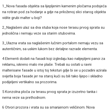
1_Nova fasada objekta sa lijepljenim kamenim pločama podsjeća
na rotiran pod za hodanje a gdje na priloženoj slici starog objekta
vidite grubi malter u boji?
2_Naglašeni ulaz sa dva stuba koja nose terasu prvog sprata su
jednolična i nemaju veze sa starim stubovima.
3_Ulazna vrata sa naglašenim lučnim portalom nemaju vezu sa
autentičnim, sa uskim lukom bez detaljne razrade elementa.
4 Elementi dodati na fasadi koji izgledaju kao nalijepljeni panoi za
reklamu, iskreno malo me plaše. Trebali su ostati u ravni
malterisane fasade u istoj toj teksturi gdje bi se u pozadini azirala
svijetla boja fasade jer na staroj kući su bili tako lijepo i skladno
podijeljeni vertikalno sa prozorima.
5 Konzolna ploča za terasu prvog sprata je izuzetno tanka i
nema veze sa prethodnom.
6 Otvori prozora i vrata su sa smanjenom veličinom. Nova