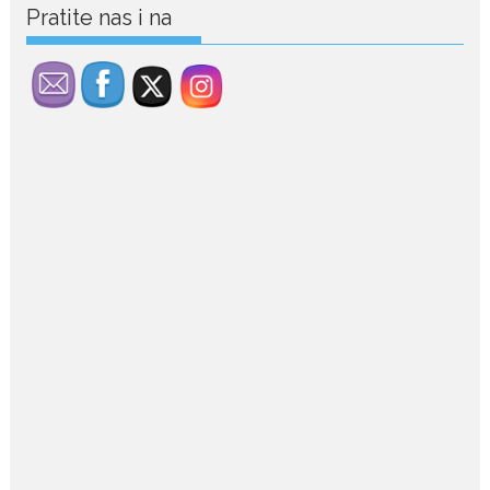
Pratite nas i na
July 29, 2026
Porodična sreća na Žabljaku:
Dejana i Ilija pokazali da
ljubav ne blijedi
Bračni par, voditelji RTCG, Ilija
Pejović i Dejana...
July 29, 2026
Nina Petković zablistala na
crvenom tepihu u Tivtu: Crna
haljina istakla njenu vitku
liniju
Crnogorska pjevačica Nina
Petković privukla je pažnju na...
July 28, 2026
Nordic bob je frizura ljeta:
Zašto kratki rez ponovo