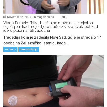
November 2, 2024
magazinnina
0
Vlado Perović: “Nikad i ništa ne može da se mjeri sa
osjećajem kad moje dijete izađe iz voza, svaki put kad
ide, u plućima fali vazduha”
Tragedija koja je zadesila Novi Sad, gdje je stradalo 14
osoba na Željezničkoj stanici, kada...
kolumna
tema-nedjelje