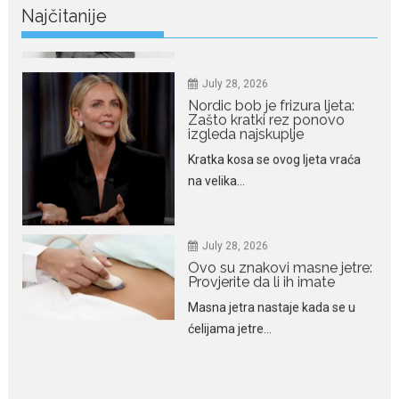
izgleda najskuplje
Najčitanije
Kratka kosa se ovog ljeta vraća
na velika...
July 28, 2026
Ovo su znakovi masne jetre:
Provjerite da li ih imate
Masna jetra nastaje kada se u
ćelijama jetre...
July 28, 2026
Niša Saveljić zamijenio
kopačke motikom: U
Martinićima sadi paradajz i
luk
Nekadašnji fudbaler Niša Saveljić
slobodno vrijeme u rodnim...
July 22, 2026