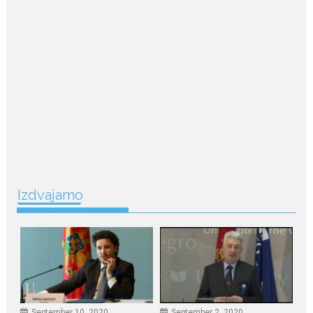
Nina Petković zablistala na
Biseru Jadrana: Žuta haljina
istakla vitku liniju i duge noge
Crnogorska pjevačica Nina
Petković privukla je brojne
poglede...
July 21, 2026
Odlazak legendarne Olivere
Katarine: Umrla u 87. godini
Legendarna glumica Olivera
Katarina preminula je u 87....
Izdvajamo
July 19, 2026
Ovo je najbolja hrana za
podsticanje metabolizma za
više energije i zdravu težinu
Ne postoji brz ni jednostavan
način za mršavljenje,...
September 10, 2020
September 2, 2020