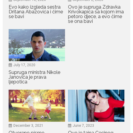
Evo kako izgleda sestra
Ovo je supruga Zdravka
Dritana Abazovića i čime
Krivokapića sa kojom ima
July 19, 2026
se bavi
petoro djece, a evo čime
se ona bavi
Dejana Golubović Pejović
zablistala u kupaćem: Poslije
drugog porođaja zategnuta
kao praćka
Crnogorska voditeljka Dejana Golubović Pejović ponovo je
oduševila...
July 19, 2026
July 17, 2020
Raskid sa ovim znakovima
Supruga ministra Nikole
zodijaka teško mogu da se
Janovića je prava
zaborave
ljepotica
Bilo da je riječ o njihovoj harizmi,
emocionalnoj...
July 29, 2026
Porodična sreća na Žabljaku:
Dejana i Ilija pokazali da
December 3, 2021
June 7, 2023
ljubav ne blijedi
Otvoreno pismo
Ovo je tajna Cecinog