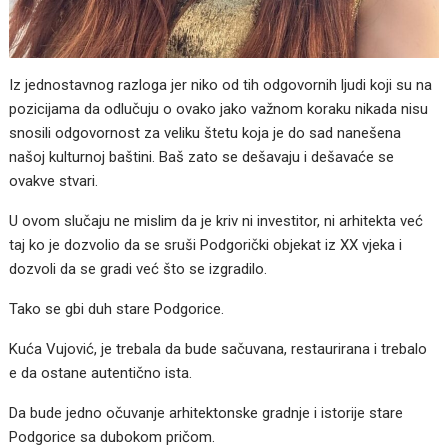
Iz jednostavnog razloga jer niko od tih odgovornih ljudi koji su na
pozicijama da odlučuju o ovako jako važnom koraku nikada nisu
snosili odgovornost za veliku štetu koja je do sad nanešena
našoj kulturnoj baštini. Baš zato se dešavaju i dešavaće se
ovakve stvari.
U ovom slučaju ne mislim da je kriv ni investitor, ni arhitekta već
taj ko je dozvolio da se sruši Podgorički objekat iz XX vjeka i
dozvoli da se gradi već što se izgradilo.
Tako se gbi duh stare Podgorice.
Kuća Vujović, je trebala da bude sačuvana, restaurirana i trebalo
e da ostane autentično ista.
Da bude jedno očuvanje arhitektonske gradnje i istorije stare
Podgorice sa dubokom pričom.