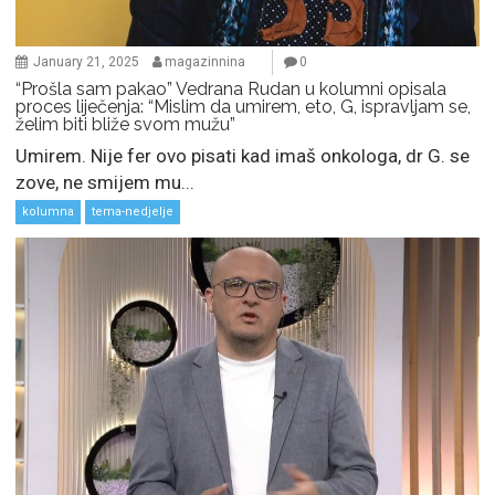
January 21, 2025
magazinnina
0
“Prošla sam pakao” Vedrana Rudan u kolumni opisala
proces liječenja: “Mislim da umirem, eto, G, ispravljam se,
želim biti bliže svom mužu”
Umirem. Nije fer ovo pisati kad imaš onkologa, dr G. se
zove, ne smijem mu...
kolumna
tema-nedjelje