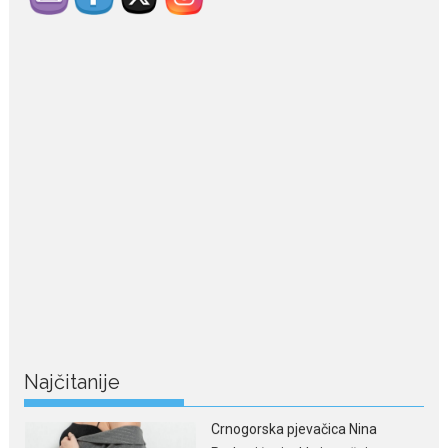
July 29, 2026
Porodična sreća na Žabljaku:
Dejana i Ilija pokazali da
ljubav ne blijedi
Bračni par, voditelji RTCG, Ilija
Pejović i Dejana...
July 29, 2026
Nina Petković zablistala na
crvenom tepihu u Tivtu: Crna
haljina istakla njenu vitku
liniju
Crnogorska pjevačica Nina
Petković privukla je pažnju na...
Najčitanije
July 28, 2026
Nordic bob je frizura ljeta: