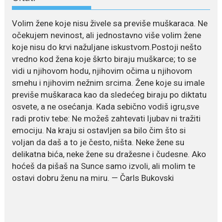
poglede...
Volim žene koje nisu živele sa previše muškaraca. Ne
July 21, 2026
očekujem nevinost, ali jednostavno više volim žene
Odlazak legendarne Olivere
koje nisu do krvi nažuljane iskustvom.Postoji nešto
Katarine: Umrla u 87. godini
vredno kod žena koje škrto biraju muškarce; to se
Legendarna glumica Olivera
vidi u njihovom hodu, njihovim očima u njihovom
Katarina preminula je u 87....
smehu i njihovim nežnim srcima. Žene koje su imale
previše muškaraca kao da sledećeg biraju po diktatu
July 19, 2026
osvete, a ne osećanja. Kada sebično vodiš igru,sve
Ovo je najbolja hrana za
podsticanje metabolizma za
radi protiv tebe: Ne možeš zahtevati ljubav ni tražiti
više energije i zdravu težinu
emociju. Na kraju si ostavljen sa bilo čim što si
Ne postoji brz ni jednostavan
voljan da daš a to je često, ništa. Neke žene su
način za mršavljenje,...
delikatna bića, neke žene su dražesne i čudesne. Ako
hoćeš da pišaš na Sunce samo izvoli, ali molim te
ostavi dobru ženu na miru. — Čarls Bukovski
July 19, 2026
Dejana Golubović Pejović
zablistala u kupaćem: Poslije
drugog porođaja zategnuta
kao praćka