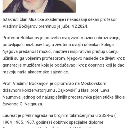
Istaknuti član Muzičke akademije i nekadašnji dekan profesor
Vladimir Bočkjarov preminuo je juče, 4.2.2024.
Profesor Bočkarjov je posvetio svoj život muzici i obrazovanju,
ostavljajući neizbrisiv trag u životima svojih učenika i kolega.
Njegova predanost muzici, nastavi i inspirativan pristup učenju
učinili su ga voljenim profesorom. Njegovo nasleđe će živjeti kroz
generacije muzičara koje je podučavao i kroz doprinos koji je dao
razvoju naše akademske zajednice.
Prof. Vladimir Bočkarjov je diplomirao na Moskovskom
državnom konzervatorijumu „Čajkovski“ u klasi prof. Lava
Naumova, jednog od najuspješnijih predstavnika pijanističke škole
čuvenog G. Nejgauza.
Laureat je prvih nagrada na brojnim takmičenjima u SSSR-u (
1964, 1965, 1967. godine) i dobitnik specijalne diplome