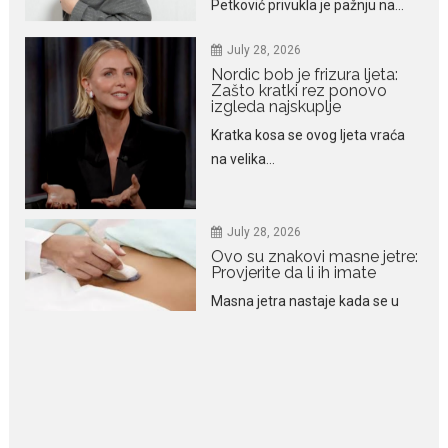
Zašto kratki rez ponovo
izgleda najskuplje
Kratka kosa se ovog ljeta vraća
na velika...
July 28, 2026
Ovo su znakovi masne jetre:
Provjerite da li ih imate
Masna jetra nastaje kada se u
ćelijama jetre...
July 28, 2026
Niša Saveljić zamijenio
kopačke motikom: U
Martinićima sadi paradajz i
luk
Nekadašnji fudbaler Niša Saveljić
slobodno vrijeme u rodnim...