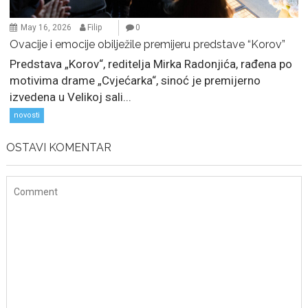
May 16, 2026
Filip
0
Ovacije i emocije obilježile premijeru predstave “Korov”
Predstava „Korov“, reditelja Mirka Radonjića, rađena po
motivima drame „Cvjećarka“, sinoć je premijerno
izvedena u Velikoj sali...
novosti
OSTAVI KOMENTAR