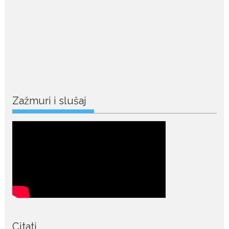
July 28, 2026
Ovo su znakovi masne jetre:
Provjerite da li ih imate
Masna jetra nastaje kada se u
ćelijama jetre...
July 28, 2026
Niša Saveljić zamijenio
kopačke motikom: U
Zažmuri i slušaj
Martinićima sadi paradajz i
luk
Nekadašnji fudbaler Niša Saveljić
slobodno vrijeme u rodnim...
July 22, 2026
Nina Petković zablistala na
Biseru Jadrana: Žuta haljina
istakla vitku liniju i duge noge
Crnogorska pjevačica Nina
Petković privukla je brojne
Citati