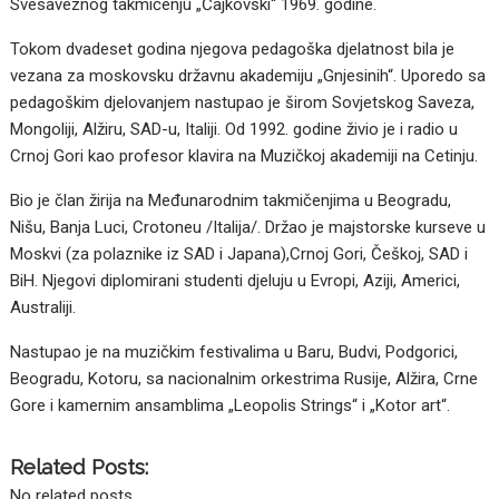
Svesaveznog takmičenju „Čajkovski“ 1969. godine.
Tokom dvadeset godina njegova pedagoška djelatnost bila je
vezana za moskovsku državnu akademiju „Gnjesinih“. Uporedo sa
pedagoškim djelovanjem nastupao je širom Sovjetskog Saveza,
Mongoliji, Alžiru, SAD-u, Italiji. Od 1992. godine živio je i radio u
Crnoj Gori kao profesor klavira na Muzičkoj akademiji na Cetinju.
Bio je član žirija na Međunarodnim takmičenjima u Beogradu,
Nišu, Banja Luci, Crotoneu /Italija/. Držao je majstorske kurseve u
Moskvi (za polaznike iz SAD i Japana),Crnoj Gori, Češkoj, SAD i
BiH. Njegovi diplomirani studenti djeluju u Evropi, Aziji, Americi,
Australiji.
Nastupao je na muzičkim festivalima u Baru, Budvi, Podgorici,
Beogradu, Kotoru, sa nacionalnim orkestrima Rusije, Alžira, Crne
Gore i kamernim ansamblima „Leopolis Strings“ i „Kotor art“.
Related Posts:
No related posts.