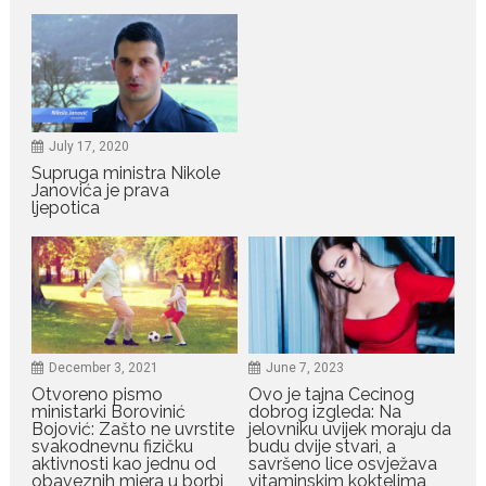
July 19, 2026
Dejana Golubović Pejović
zablistala u kupaćem: Poslije
drugog porođaja zategnuta
kao praćka
July 17, 2020
Supruga ministra Nikole
Crnogorska voditeljka Dejana Golubović Pejović ponovo je
Janovića je prava
oduševila...
ljepotica
July 19, 2026
Raskid sa ovim znakovima
zodijaka teško mogu da se
zaborave
Bilo da je riječ o njihovoj harizmi,
emocionalnoj...
December 3, 2021
June 7, 2023
Otvoreno pismo
Ovo je tajna Cecinog
ministarki Borovinić
dobrog izgleda: Na
July 29, 2026
Bojović: Zašto ne uvrstite
jelovniku uvijek moraju da
Porodična sreća na Žabljaku:
svakodnevnu fizičku
budu dvije stvari, a
Dejana i Ilija pokazali da
aktivnosti kao jednu od
savršeno lice osvježava
ljubav ne blijedi
obaveznih mjera u borbi
vitaminskim koktelima