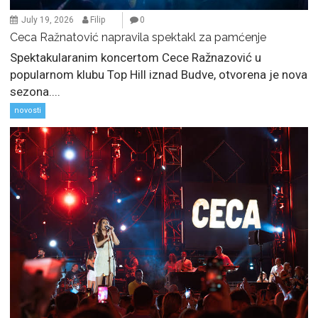
July 19, 2026
Filip
0
Ceca Ražnatović napravila spektakl za pamćenje
Spektakularanim koncertom Cece Ražnazović u
popularnom klubu Top Hill iznad Budve, otvorena je nova
sezona....
novosti