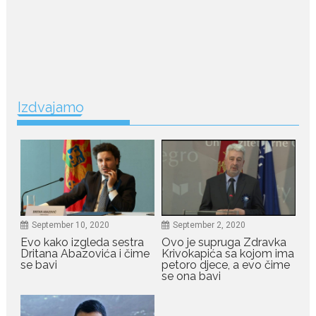
Odlazak legendarne Olivere
Katarine: Umrla u 87. godini
Legendarna glumica Olivera
Katarina preminula je u 87....
July 19, 2026
Ovo je najbolja hrana za
Izdvajamo
podsticanje metabolizma za
više energije i zdravu težinu
Ne postoji brz ni jednostavan
način za mršavljenje,...
July 19, 2026
September 10, 2020
September 2, 2020
Dejana Golubović Pejović
zablistala u kupaćem: Poslije
Evo kako izgleda sestra
Ovo je supruga Zdravka
drugog porođaja zategnuta
Dritana Abazovića i čime
Krivokapića sa kojom ima
kao praćka
se bavi
petoro djece, a evo čime
se ona bavi
Crnogorska voditeljka Dejana Golubović Pejović ponovo je
oduševila...