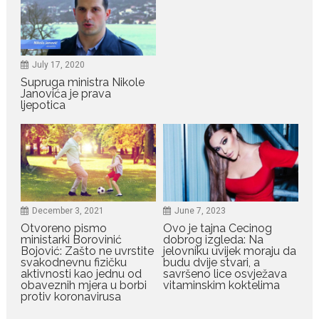
July 19, 2026
Raskid sa ovim znakovima
zodijaka teško mogu da se
zaborave
July 17, 2020
Bilo da je riječ o njihovoj harizmi,
Supruga ministra Nikole
Janovića je prava
emocionalnoj...
ljepotica
July 29, 2026
Porodična sreća na Žabljaku:
Dejana i Ilija pokazali da
ljubav ne blijedi
Bračni par, voditelji RTCG, Ilija
Pejović i Dejana...
December 3, 2021
June 7, 2023
Otvoreno pismo
Ovo je tajna Cecinog
ministarki Borovinić
dobrog izgleda: Na
Bojović: Zašto ne uvrstite
jelovniku uvijek moraju da
July 29, 2026
svakodnevnu fizičku
budu dvije stvari, a
Nina Petković zablistala na
aktivnosti kao jednu od
savršeno lice osvježava
crvenom tepihu u Tivtu: Crna
obaveznih mjera u borbi
vitaminskim koktelima
haljina istakla njenu vitku
protiv koronavirusa
liniju