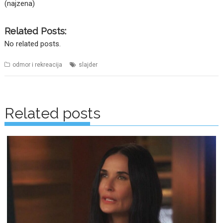
(najzena)
Related Posts:
No related posts.
odmor i rekreacija
slajder
Posts
navigation
Related posts