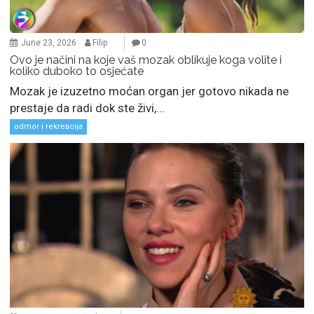
June 23, 2026
Filip
0
Ovo je načini na koje vaš mozak oblikuje koga volite i
koliko duboko to osjećate
Mozak je izuzetno moćan organ jer gotovo nikada ne
prestaje da radi dok ste živi,...
odmor i rekreacija