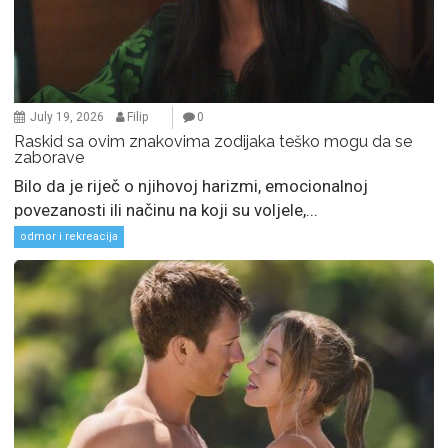
July 19, 2026
Filip
0
Raskid sa ovim znakovima zodijaka teško mogu da se
zaborave
Bilo da je riječ o njihovoj harizmi, emocionalnoj
povezanosti ili načinu na koji su voljele,...
odmor i rekreacija