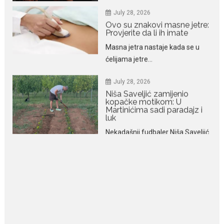
Masna jetra nastaje kada se u
ćelijama jetre...
July 28, 2026
Niša Saveljić zamijenio
kopačke motikom: U
Martinićima sadi paradajz i
luk
Nekadašnji fudbaler Niša Saveljić
slobodno vrijeme u rodnim...
July 22, 2026
Nina Petković zablistala na
Biseru Jadrana: Žuta haljina
istakla vitku liniju i duge noge
Crnogorska pjevačica Nina
Petković privukla je brojne
poglede...
July 21, 2026