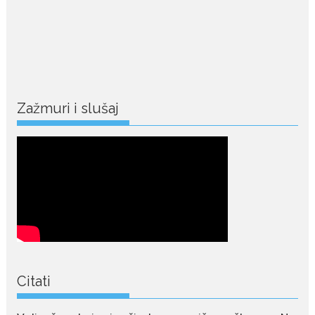
Martinićima sadi paradajz i
luk
Nekadašnji fudbaler Niša Saveljić
slobodno vrijeme u rodnim...
July 22, 2026
Nina Petković zablistala na
Zažmuri i slušaj
Biseru Jadrana: Žuta haljina
istakla vitku liniju i duge noge
Crnogorska pjevačica Nina
Petković privukla je brojne
poglede...
July 21, 2026
Odlazak legendarne Olivere
Katarine: Umrla u 87. godini
Legendarna glumica Olivera
Katarina preminula je u 87....
Citati
July 19, 2026