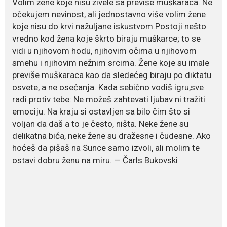
Volim žene koje nisu živele sa previše muškaraca. Ne
Ovo je najbolja hrana za
podsticanje metabolizma za
očekujem nevinost, ali jednostavno više volim žene
više energije i zdravu težinu
koje nisu do krvi nažuljane iskustvom.Postoji nešto
Ne postoji brz ni jednostavan
vredno kod žena koje škrto biraju muškarce; to se
način za mršavljenje,...
vidi u njihovom hodu, njihovim očima u njihovom
smehu i njihovim nežnim srcima. Žene koje su imale
previše muškaraca kao da sledećeg biraju po diktatu
July 19, 2026
osvete, a ne osećanja. Kada sebično vodiš igru,sve
Dejana Golubović Pejović
radi protiv tebe: Ne možeš zahtevati ljubav ni tražiti
zablistala u kupaćem: Poslije
emociju. Na kraju si ostavljen sa bilo čim što si
drugog porođaja zategnuta
kao praćka
voljan da daš a to je često, ništa. Neke žene su
delikatna bića, neke žene su dražesne i čudesne. Ako
Crnogorska voditeljka Dejana Golubović Pejović ponovo je
hoćeš da pišaš na Sunce samo izvoli, ali molim te
oduševila...
ostavi dobru ženu na miru. — Čarls Bukovski
July 19, 2026
Raskid sa ovim znakovima
zodijaka teško mogu da se
zaborave
Bilo da je riječ o njihovoj harizmi,
emocionalnoj...