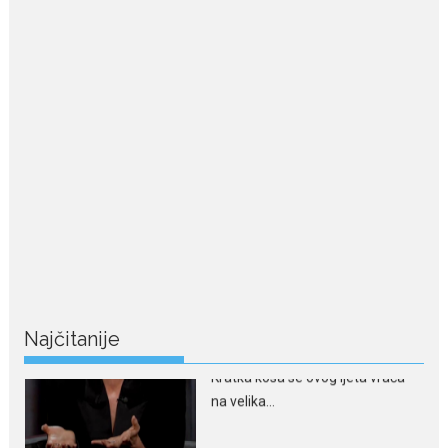
July 29, 2026
Nina Petković zablistala na
crvenom tepihu u Tivtu: Crna
haljina istakla njenu vitku
liniju
Crnogorska pjevačica Nina
Petković privukla je pažnju na...
July 28, 2026
Nordic bob je frizura ljeta:
Zašto kratki rez ponovo
izgleda najskuplje
Kratka kosa se ovog ljeta vraća
na velika...
Najčitanije
July 28, 2026
Ovo su znakovi masne jetre:
Provjerite da li ih imate