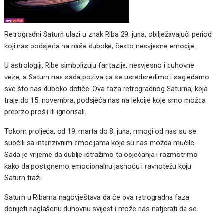
Retrogradni Saturn ulazi u znak Riba 29. juna, obilježavajući period
koji nas podsjeća na naše duboke, često nesvjesne emocije.
U astrologiji, Ribe simbolizuju fantazije, nesvjesno i duhovne
veze, a Saturn nas sada poziva da se usredsredimo i sagledamo
sve što nas duboko dotiče. Ova faza retrogradnog Saturna, koja
traje do 15. novembra, podsjeća nas na lekcije koje smo možda
prebrzo prošli ili ignorisali.
Tokom proljeća, od 19. marta do 8. juna, mnogi od nas su se
suočili sa intenzivnim emocijama koje su nas možda mučile.
Sada je vrijeme da dublje istražimo ta osjećanja i razmotrimo
kako da postignemo emocionalnu jasnoću i ravnotežu koju
Saturn traži.
Saturn u Ribama nagovještava da će ova retrogradna faza
donijeti naglašenu duhovnu svijest i može nas natjerati da se