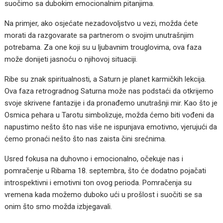
suočimo sa dubokim emocionalnim pitanjima.
Na primjer, ako osjećate nezadovoljstvo u vezi, možda ćete
morati da razgovarate sa partnerom o svojim unutrašnjim
potrebama. Za one koji su u ljubavnim trouglovima, ova faza
može donijeti jasnoću o njihovoj situaciji.
Ribe su znak spiritualnosti, a Saturn je planet karmičkih lekcija.
Ova faza retrogradnog Saturna može nas podstaći da otkrijemo
svoje skrivene fantazije i da pronađemo unutrašnji mir. Kao što je
Osmica pehara u Tarotu simbolizuje, možda ćemo biti vođeni da
napustimo nešto što nas više ne ispunjava emotivno, vjerujući da
ćemo pronaći nešto što nas zaista čini srećnima.
Usred fokusa na duhovno i emocionalno, očekuje nas i
pomračenje u Ribama 18. septembra, što će dodatno pojačati
introspektivni i emotivni ton ovog perioda. Pomračenja su
vremena kada možemo duboko ući u prošlost i suočiti se sa
onim što smo možda izbjegavali.