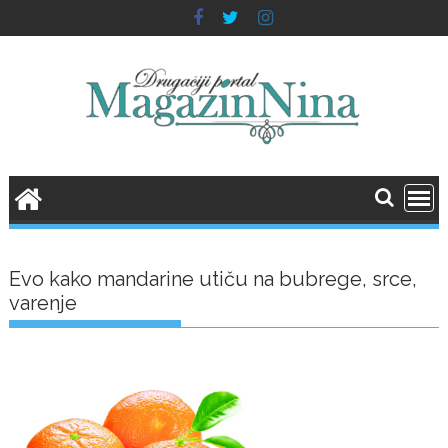
Skip
to
content
Evo kako mandarine utiču na bubrege, srce,
varenje