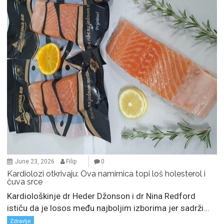
June 23, 2026
Filip
0
Kardiolozi otkrivaju: Ova namirnica topi loš holesterol i
čuva srce
Kardiološkinje dr Heder Džonson i dr Nina Redford
ističu da je losos među najboljim izborima jer sadrži...
Zdravlje