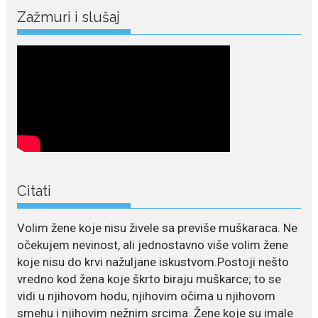
kopačke motikom: U
Martinićima sadi paradajz i
Zažmuri i slušaj
luk
Nekadašnji fudbaler Niša Saveljić
slobodno vrijeme u rodnim...
July 22, 2026
Nina Petković zablistala na
Biseru Jadrana: Žuta haljina
istakla vitku liniju i duge noge
Crnogorska pjevačica Nina
Petković privukla je brojne
Citati
poglede...
July 21, 2026
Volim žene koje nisu živele sa previše muškaraca. Ne
Odlazak legendarne Olivere
očekujem nevinost, ali jednostavno više volim žene
Katarine: Umrla u 87. godini
koje nisu do krvi nažuljane iskustvom.Postoji nešto
Legendarna glumica Olivera
vredno kod žena koje škrto biraju muškarce; to se
Katarina preminula je u 87....
vidi u njihovom hodu, njihovim očima u njihovom
smehu i njihovim nežnim srcima. Žene koje su imale