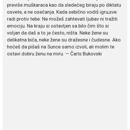
July 19, 2026
previše muškaraca kao da sledećeg biraju po diktatu
Ovo je najbolja hrana za
osvete, a ne osećanja. Kada sebično vodiš igru,sve
podsticanje metabolizma za
više energije i zdravu težinu
radi protiv tebe: Ne možeš zahtevati ljubav ni tražiti
Ne postoji brz ni jednostavan
emociju. Na kraju si ostavljen sa bilo čim što si
način za mršavljenje,...
voljan da daš a to je često, ništa. Neke žene su
delikatna bića, neke žene su dražesne i čudesne. Ako
hoćeš da pišaš na Sunce samo izvoli, ali molim te
ostavi dobru ženu na miru. — Čarls Bukovski
July 19, 2026
Dejana Golubović Pejović
zablistala u kupaćem: Poslije
drugog porođaja zategnuta
kao praćka
Crnogorska voditeljka Dejana Golubović Pejović ponovo je
oduševila...
July 19, 2026
Raskid sa ovim znakovima
zodijaka teško mogu da se
zaborave
Bilo da je riječ o njihovoj harizmi,