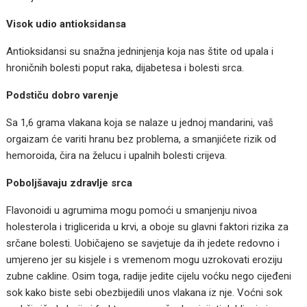
Visok udio antioksidansa
Antioksidansi su snažna jedninjenja koja nas štite od upala i
hroničnih bolesti poput raka, dijabetesa i bolesti srca.
Podstiču dobro varenje
Sa 1,6 grama vlakana koja se nalaze u jednoj mandarini, vaš
orgaizam će variti hranu bez problema, a smanjićete rizik od
hemoroida, čira na želucu i upalnih bolesti crijeva.
Poboljšavaju zdravlje srca
Flavonoidi u agrumima mogu pomoći u smanjenju nivoa
holesterola i triglicerida u krvi, a oboje su glavni faktori rizika za
srčane bolesti. Uobičajeno se savjetuje da ih jedete redovno i
umjereno jer su kisjele i s vremenom mogu uzrokovati eroziju
zubne cakline. Osim toga, radije jedite cijelu voćku nego cijeđeni
sok kako biste sebi obezbijedili unos vlakana iz nje. Voćni sok