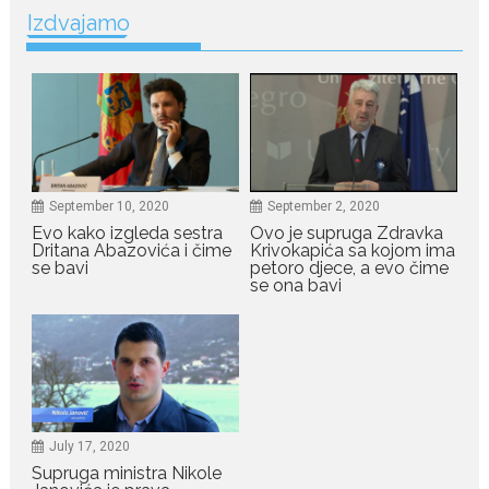
Izdvajamo
Odlazak legendarne Olivere
Katarine: Umrla u 87. godini
Legendarna glumica Olivera
Katarina preminula je u 87....
July 19, 2026
Ovo je najbolja hrana za
podsticanje metabolizma za
September 10, 2020
September 2, 2020
više energije i zdravu težinu
Evo kako izgleda sestra
Ovo je supruga Zdravka
Ne postoji brz ni jednostavan
Dritana Abazovića i čime
Krivokapića sa kojom ima
se bavi
petoro djece, a evo čime
način za mršavljenje,...
se ona bavi
July 19, 2026
Dejana Golubović Pejović
zablistala u kupaćem: Poslije
drugog porođaja zategnuta
kao praćka
July 17, 2020
Crnogorska voditeljka Dejana Golubović Pejović ponovo je
Supruga ministra Nikole
oduševila...