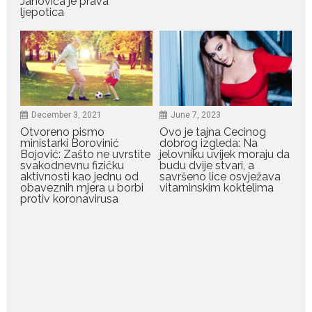
Janovića je prava
ljepotica
July 19, 2026
Raskid sa ovim znakovima
zodijaka teško mogu da se
zaborave
Bilo da je riječ o njihovoj harizmi,
emocionalnoj...
December 3, 2021
June 7, 2023
Otvoreno pismo
Ovo je tajna Cecinog
July 29, 2026
ministarki Borovinić
dobrog izgleda: Na
Porodična sreća na Žabljaku:
Bojović: Zašto ne uvrstite
jelovniku uvijek moraju da
Dejana i Ilija pokazali da
svakodnevnu fizičku
budu dvije stvari, a
ljubav ne blijedi
aktivnosti kao jednu od
savršeno lice osvježava
obaveznih mjera u borbi
vitaminskim koktelima
Bračni par, voditelji RTCG, Ilija
protiv koronavirusa
Pejović i Dejana...
July 29, 2026
Nina Petković zablistala na
crvenom tepihu u Tivtu: Crna
haljina istakla njenu vitku
liniju