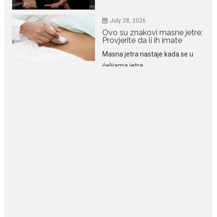
Provjerite da li ih imate
Masna jetra nastaje kada se u
ćelijama jetre...
July 28, 2026
Niša Saveljić zamijenio
kopačke motikom: U
Martinićima sadi paradajz i
luk
Nekadašnji fudbaler Niša Saveljić
slobodno vrijeme u rodnim...
July 22, 2026
Nina Petković zablistala na
Biseru Jadrana: Žuta haljina
istakla vitku liniju i duge noge
Crnogorska pjevačica Nina
Petković privukla je brojne
poglede...
July 21, 2026