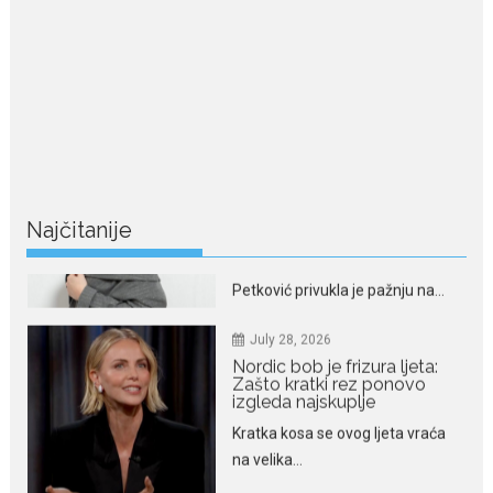
July 29, 2026
Nina Petković zablistala na
crvenom tepihu u Tivtu: Crna
haljina istakla njenu vitku
liniju
Crnogorska pjevačica Nina
Petković privukla je pažnju na...
Najčitanije
July 28, 2026
Nordic bob je frizura ljeta:
Zašto kratki rez ponovo
izgleda najskuplje
Kratka kosa se ovog ljeta vraća
na velika...
July 28, 2026
Ovo su znakovi masne jetre: