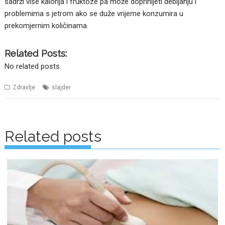
sadrži više kalorija i fruktoze pa može doprinijeti debljanju i
problemima s jetrom ako se duže vrijeme konzumira u
prekomjernim količinama.
Related Posts:
No related posts.
Zdravlje
slajder
Posts
navigation
Related posts